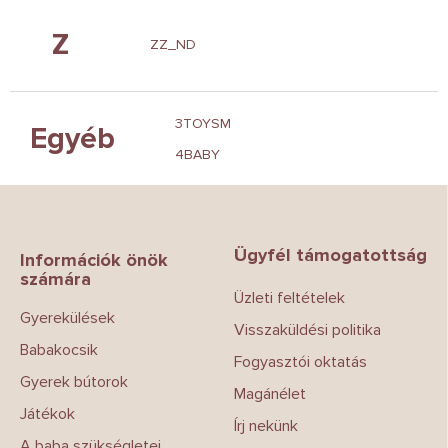
Z
ZZ_ND
3TOYSM
Egyéb
4BABY
L
á
b
Ügyfél támogatottság
l
Információk önök
számára
é
Üzleti feltételek
c
Gyerekülések
Visszaküldési politika
Babakocsik
Fogyasztói oktatás
Gyerek bútorok
Magánélet
Játékok
Írj nekünk
A baba szükségletei