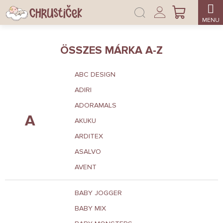
Ugrás
Bejelentkezés
a
KOSÁR
fő
tartalomhoz
ÖSSZES MÁRKA A-Z
ABC DESIGN
ADIRI
ADORAMALS
A
AKUKU
ARDITEX
ASALVO
AVENT
BABY JOGGER
BABY MIX