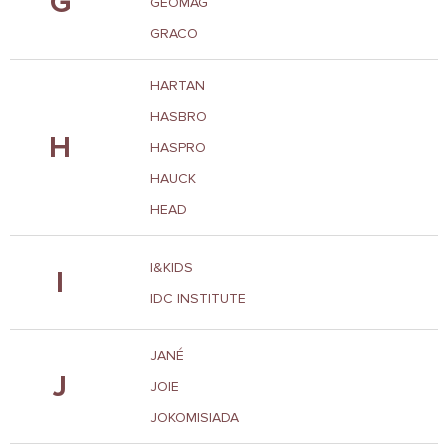
G
GEOMAG
GRACO
HARTAN
HASBRO
H
HASPRO
HAUCK
HEAD
I&KIDS
I
IDC INSTITUTE
JANÉ
J
JOIE
JOKOMISIADA