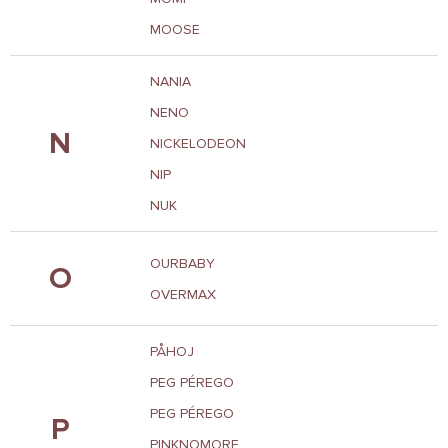
MOOSE
NANIA
NENO
N
NICKELODEON
NIP
NUK
OURBABY
O
OVERMAX
PÅHOJ
PEG PÉREGO
PEG PÉREGO
P
PINKNOMORE