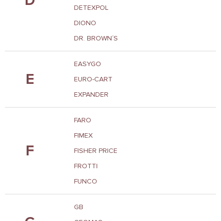
D
DETEXPOL
DIONO
DR. BROWN´S
EASYGO
E
EURO-CART
EXPANDER
FARO
FIMEX
F
FISHER PRICE
FROTTI
FUNCO
GB