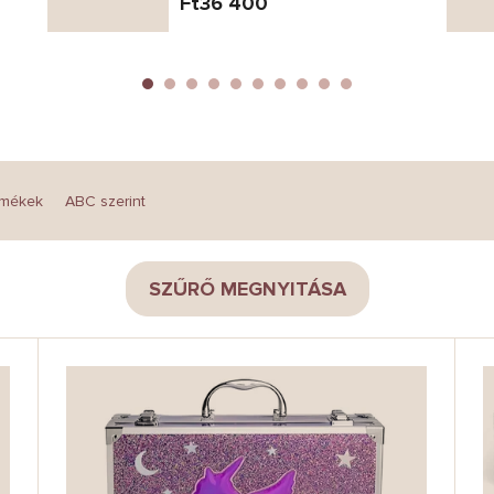
Ft36 400
rmékek
ABC szerint
SZŰRŐ MEGNYITÁSA