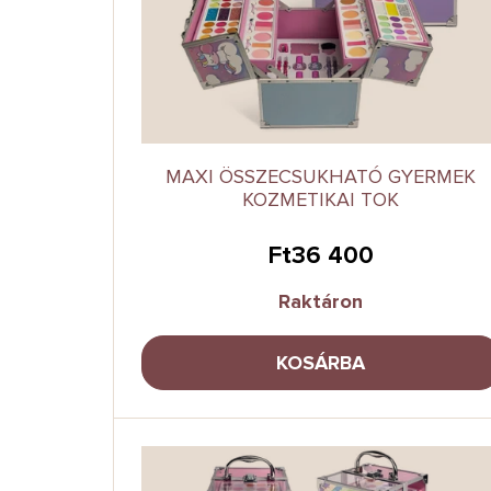
e
é
k
s
l
e
i
s
t
á
j
MAXI ÖSSZECSUKHATÓ GYERMEK
a
KOZMETIKAI TOK
Ft36 400
Raktáron
KOSÁRBA