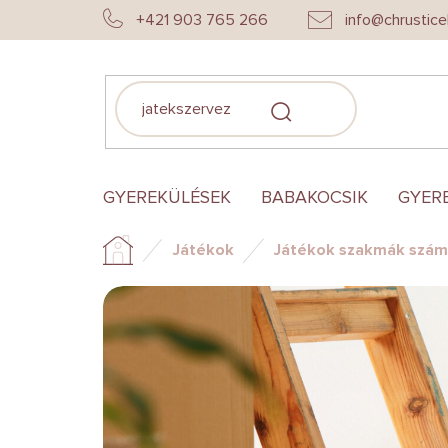
Ugrás
+421 903 765 266
info@chrustice
a
fő
tartalomhoz
KERESÉS
GYEREKÜLÉSEK
BABAKOCSIK
GYER
Játékok
Játékok szakmák szám
Kezdőlap