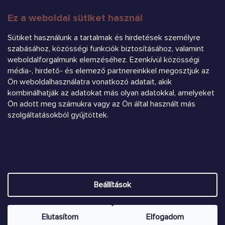
Ez a weboldal sütiket használ
FELIRATKOZÁS
Sütiket használunk a tartalmak és hirdetések személyre
szabásához, közösségi funkciók biztosításához, valamint
weboldalforgalmunk elemzéséhez. Ezenkívül közösségi
média-, hirdető- és elemező partnereinkkel megosztjuk az
Ön weboldalhasználatra vonatkozó adatait, akik
kombinálhatják az adatokat más olyan adatokkal, amelyeket
Ön adott meg számukra vagy az Ön által használt más
Árukereső.hu
szolgáltatásokból gyűjtöttek.
Heureka.sk
Beállítások
Shoptet készítette
Copyright 2026
Chrústiček.eu
. Minden jog fenntartva.
Süti
Elutasítom
Elfogadom
beállítások szerkesztése