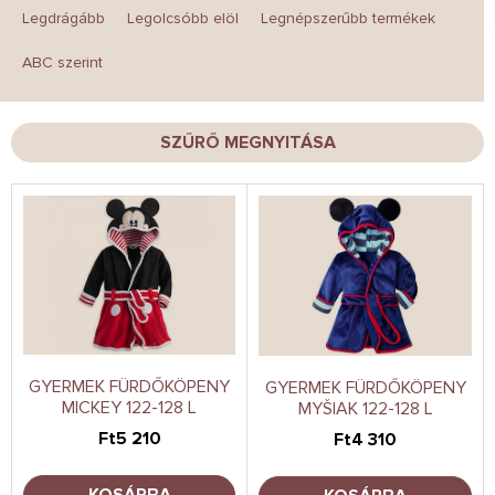
e
Legdrágább
Legolcsóbb elöl
Legnépszerűbb termékek
r
m
ABC szerint
é
k
e
SZŰRŐ MEGNYITÁSA
k
r
T
e
e
n
r
d
m
e
é
z
k
é
e
s
k
e
l
GYERMEK FÜRDŐKÖPENY
GYERMEK FÜRDŐKÖPENY
MICKEY 122-128 L
MYŠIAK 122-128 L
i
s
Ft5 210
Ft4 310
t
á