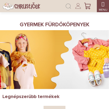
Ugrás
Bejelentkezés
a
KOSÁR
fő
tartalomhoz
GYERMEK FÜRDŐKÖPENYEK
Legnépszerűbb termékek