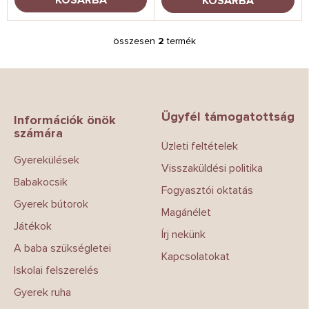
KOSÁRBA
KOSÁRBA
j
a
összesen
2
termék
L
i
s
L
t
á
a
b
i
Ügyfél támogatottság
l
Információk önök
r
számára
é
á
Üzleti feltételek
c
n
Gyerekülések
y
Visszaküldési politika
í
Babakocsik
t
Fogyasztói oktatás
á
Gyerek bútorok
Magánélet
s
Játékok
e
Írj nekünk
l
A baba szükségletei
e
Kapcsolatokat
m
Iskolai felszerelés
e
Gyerek ruha
i