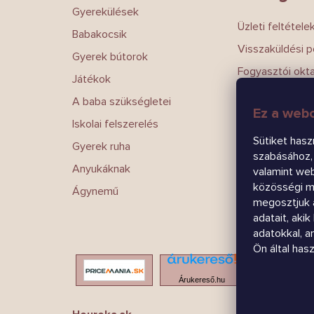
Gyerekülések
Üzleti feltétele
Babakocsik
Visszaküldési po
Gyerek bútorok
Fogyasztói okt
Játékok
Magánélet
A baba szükségletei
Ez a webo
Írj nekünk
Iskolai felszerelés
Kapcsolatokat
Sütiket hasz
Gyerek ruha
szabásához, 
Anyukáknak
valamint we
közösségi mé
Ágynemű
megosztjuk 
adatait, aki
adatokkal, 
Ön által has
Árukereső.hu