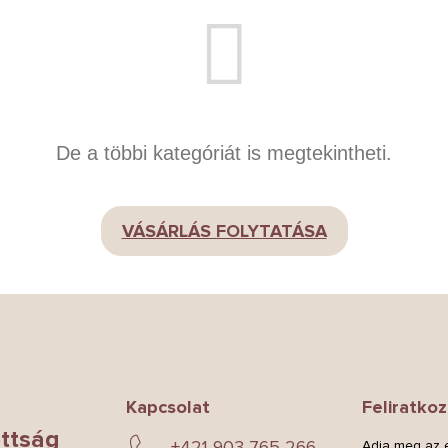
De a többi kategóriát is megtekintheti.
VÁSÁRLÁS FOLYTATÁSA
Kapcsolat
Feliratkoz
ttság
+421 903 765 266
Adja meg az e