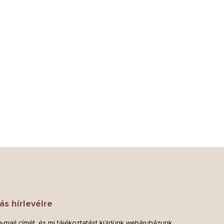
ás hírlevélre
-mail címét, és mi tájékoztatást küldünk webáruházunk