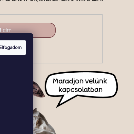
.
Elfogadom
LAKOZZ
BE!