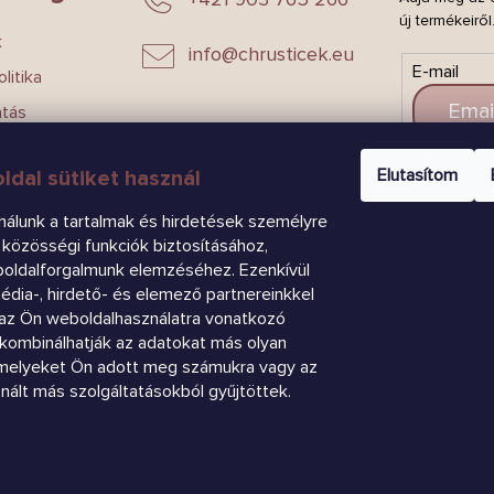
új termékeiről
k
info
@
chrusticek.eu
E-mail
litika
atás
Elutasítom
ldal sütiket használ
CSAT
nálunk a tartalmak és hirdetések személyre
közösségi funkciók biztosításához,
boldalforgalmunk elemzéséhez. Ezenkívül
dia-, hirdető- és elemező partnereinkkel
az Ön weboldalhasználatra vonatkozó
k kombinálhatják az adatokat más olyan
amelyeket Ön adott meg számukra vagy az
znált más szolgáltatásokból gyűjtöttek.