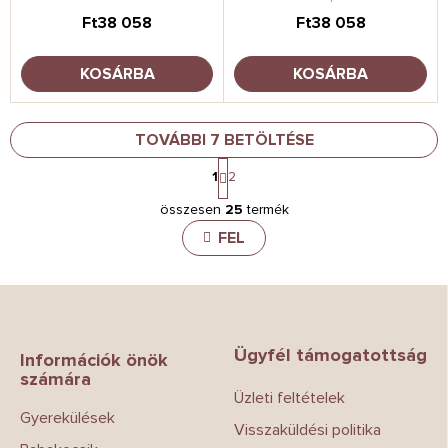
40-87 CM
ONYX
Ft38 058
Ft38 058
KOSÁRBA
KOSÁRBA
TOVÁBBI 7 BETÖLTÉSE
L
1
2
a
L
p
összesen
25
termék
i
o
z
s
FEL
á
t
s
a
i
L
r
á
á
b
n
Ügyfél támogatottság
l
Információk önök
y
számára
é
í
Üzleti feltételek
c
t
Gyerekülések
á
Visszaküldési politika
s