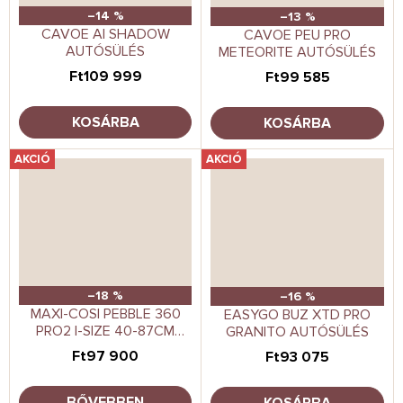
–14 %
–13 %
CAVOE AI SHADOW
CAVOE PEU PRO
AUTÓSÜLÉS
METEORITE AUTÓSÜLÉS
Ft109 999
Ft99 585
KOSÁRBA
KOSÁRBA
AKCIÓ
AKCIÓ
–18 %
–16 %
MAXI-COSI PEBBLE 360
EASYGO BUZ XTD PRO
PRO2 I-SIZE 40-87CM
GRANITO AUTÓSÜLÉS
HORDOZÓ
Ft97 900
Ft93 075
BŐVEBBEN
KOSÁRBA