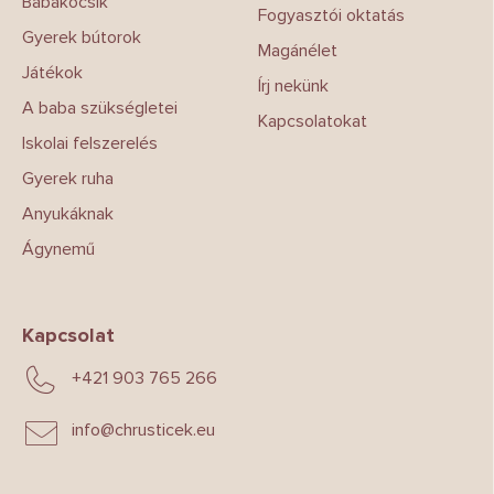
Babakocsik
e
Fogyasztói oktatás
l
Gyerek bútorok
Magánélet
e
Játékok
m
Írj nekünk
e
A baba szükségletei
i
Kapcsolatokat
Iskolai felszerelés
Gyerek ruha
Anyukáknak
Ágynemű
Kapcsolat
+421 903 765 266
info
@
chrusticek.eu