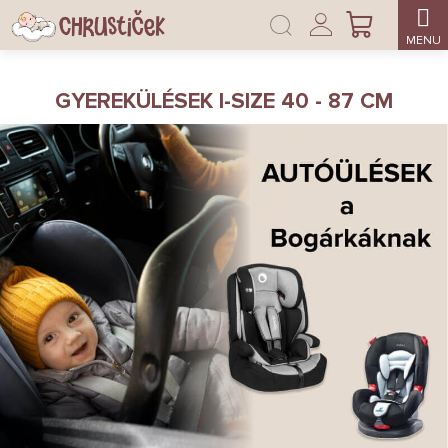
Ugrás
Bejelentkezés
a
KOSÁR
fő
tartalomhoz
GYEREKÜLÉSEK I-SIZE 40 - 87 CM