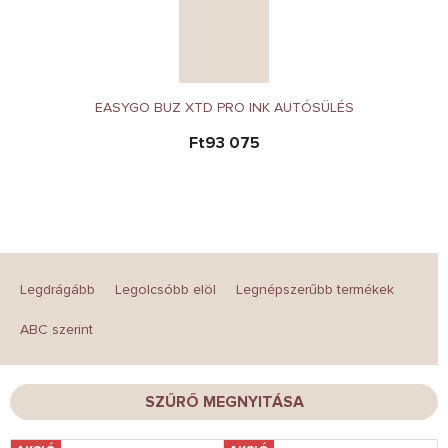
EASYGO BUZ XTD PRO INK AUTÓSÜLÉS
Ft93 075
T
e
Legdrágább
Legolcsóbb elöl
Legnépszerűbb termékek
r
m
ABC szerint
é
k
e
SZŰRŐ MEGNYITÁSA
k
r