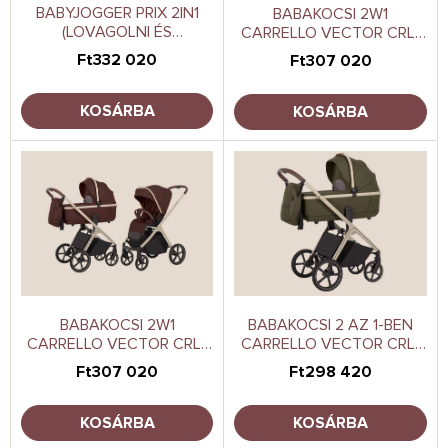
e
l
BABYJOGGER PRIX 2IN1
BABAKOCSI 2W1
(LOVAGOLNI ÉS
CARRELLO VECTOR CRL-
i
KERÉKPÁROZNI) AMBITION
6550 2025 PRIME BLUE
s
Ft332 020
Ft307 020
BLACK
t
á
KOSÁRBA
KOSÁRBA
j
a
BABAKOCSI 2W1
BABAKOCSI 2 AZ 1-BEN
CARRELLO VECTOR CRL-
CARRELLO VECTOR CRL-
6550 2025 SIENA BEIGE
6550 DEEP GREEN
Ft307 020
Ft298 420
KOSÁRBA
KOSÁRBA