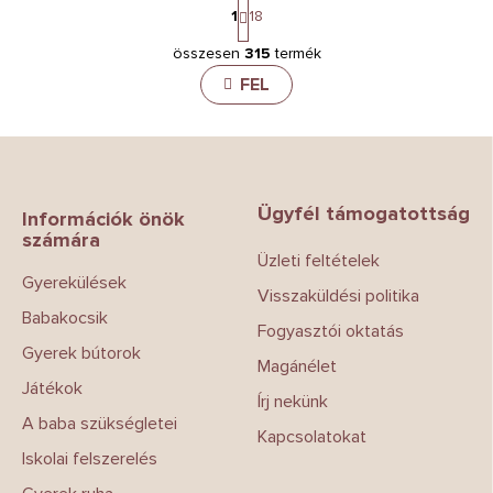
L
1
18
a
L
p
összesen
315
termék
i
o
z
s
FEL
á
t
s
a
i
L
r
á
á
b
n
Ügyfél támogatottság
l
Információk önök
y
számára
é
í
Üzleti feltételek
c
t
Gyerekülések
á
Visszaküldési politika
s
Babakocsik
e
Fogyasztói oktatás
l
Gyerek bútorok
Magánélet
e
Játékok
m
Írj nekünk
e
A baba szükségletei
i
Kapcsolatokat
Iskolai felszerelés