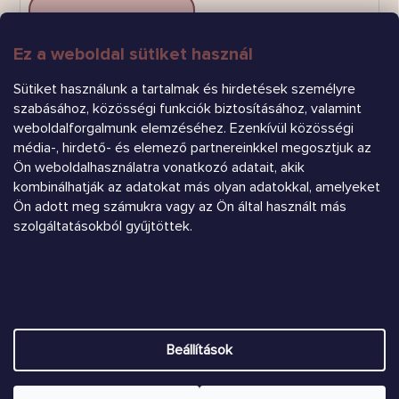
Ez a weboldal sütiket használ
FELIRATKOZÁS
Sütiket használunk a tartalmak és hirdetések személyre
szabásához, közösségi funkciók biztosításához, valamint
weboldalforgalmunk elemzéséhez. Ezenkívül közösségi
média-, hirdető- és elemező partnereinkkel megosztjuk az
Ön weboldalhasználatra vonatkozó adatait, akik
kombinálhatják az adatokat más olyan adatokkal, amelyeket
Ön adott meg számukra vagy az Ön által használt más
Árukereső.hu
szolgáltatásokból gyűjtöttek.
Heureka.sk
Beállítások
Shoptet készítette
Copyright 2026
Chrústiček.eu
. Minden jog fenntartva.
Süti