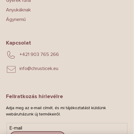
Gyerek ruha
Anyukáknak
Ágynemű
Kapcsolat
+421 903 765 266
info
@
chrusticek.eu
Feliratkozás hírlevélre
Adja meg az e-mail címét, és mi tájékoztatást küldünk
webáruházunk új termékeiről.
E-mail