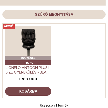
é
k
e
SZŰRŐ MEGNYITÁSA
k
r
T
AKCIÓ
e
e
n
r
d
m
e
é
z
k
é
e
INGYENES
s
k
–10 %
e
l
LIONELO ANTOON PLUS I-
SIZE GYEREKÜLÉS - BLACK
i
ONYX
s
Ft89 000
t
á
KOSÁRBA
j
a
összesen
1
termék
L