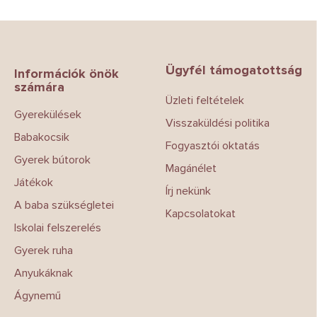
i
s
L
t
á
a
b
i
Ügyfél támogatottság
l
Információk önök
r
számára
é
á
Üzleti feltételek
c
n
Gyerekülések
y
Visszaküldési politika
í
Babakocsik
t
Fogyasztói oktatás
á
Gyerek bútorok
Magánélet
s
Játékok
e
Írj nekünk
l
A baba szükségletei
e
Kapcsolatokat
m
Iskolai felszerelés
e
Gyerek ruha
i
Anyukáknak
Ágynemű