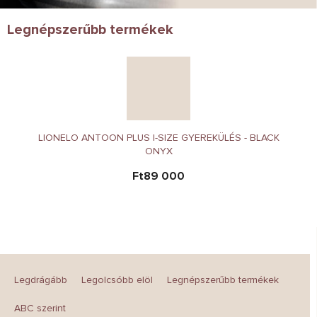
Legnépszerűbb termékek
LIONELO ANTOON PLUS I-SIZE GYEREKÜLÉS - BLACK
ONYX
Ft89 000
T
e
Legdrágább
Legolcsóbb elöl
Legnépszerűbb termékek
r
m
ABC szerint