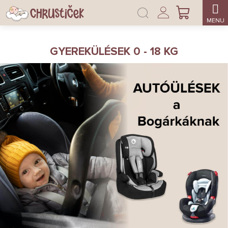
Ugrás
Bejelentkezés
a
KOSÁR
fő
tartalomhoz
GYEREKÜLÉSEK 0 - 18 KG