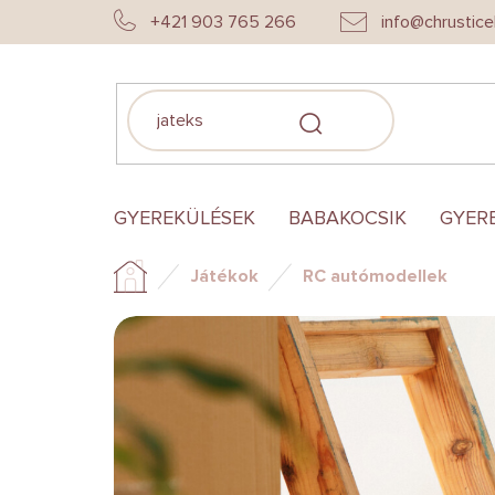
Ugrás
+421 903 765 266
info@chrustice
a
fő
tartalomhoz
KERESÉS
GYEREKÜLÉSEK
BABAKOCSIK
GYER
Játékok
RC autómodellek
Kezdőlap