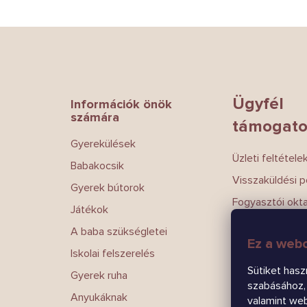
L
á
b
l
é
Ügyfél
Információk önök
c
számára
támogato
Gyerekülések
Üzleti feltétele
Babakocsik
Visszaküldési po
Gyerek bútorok
Fogyasztói okt
Játékok
Magánélet
A baba szükségletei
Ez a webo
Írj nekünk
Iskolai felszerelés
Kapcsolatokat
Sütiket hasz
Gyerek ruha
szabásához, 
Anyukáknak
valamint we