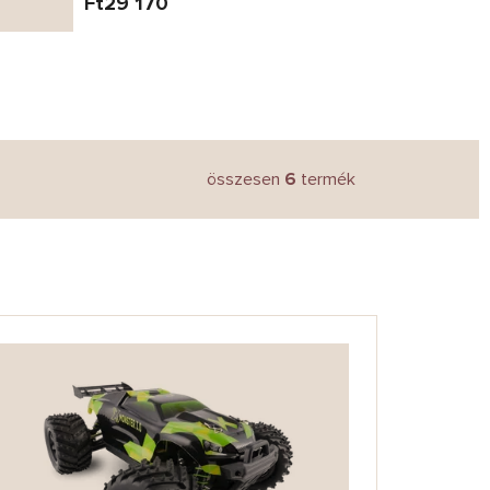
Ft29 170
összesen
6
termék