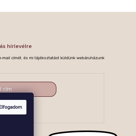
ás hírlevélre
-mail címét, és mi tájékoztatást küldünk webáruházunk
.
Elfogadom
LAKOZZ
BE!