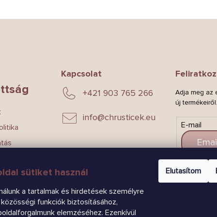
L
i
s
t
a
i
r
á
Kapcsolat
Feliratkoz
n
ttság
y
+421 903 765 266
Adja meg az e
í
új termékeiről
t
k
info
@
chrusticek.eu
á
E-mail
litika
s
e
atás
l
e
m
Elutasítom
ldal sütiket használ
e
CSAT
i
nálunk a tartalmak és hirdetések személyre
közösségi funkciók biztosításához,
boldalforgalmunk elemzéséhez. Ezenkívül