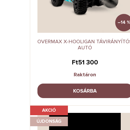
k
s
l
e
i
s
–14 
t
á
j
OVERMAX X-HOOLIGAN TÁVIRÁNYÍTÓ
a
AUTÓ
Ft51 300
Raktáron
KOSÁRBA
AKCIÓ
ÚJDONSÁG