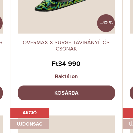
%
–12 %
S
OVERMAX X-SURGE TÁVIRÁNYÍTÓS
CSÓNAK
Ft34 990
Raktáron
KOSÁRBA
AKCIÓ
ÚJDONSÁG
Ú