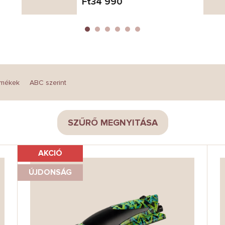
Ft34 990
rmékek
ABC szerint
SZŰRŐ MEGNYITÁSA
AKCIÓ
ÚJDONSÁG