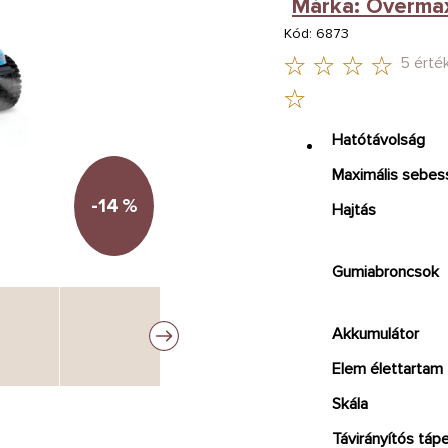
Márka:
Overma
Kód:
6873
5 érté
A
TERMÉK
Hatótávolság
ÁTLAGOS
Maximális sebes
ÉRTÉKELÉSE
-14
%
Hajtás
5-
BŐL
Gumiabroncsok
4,8
CSILLAG.
Akkumulátor
Elem élettartam
Skála
Távirányítós tá