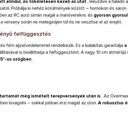
att elindul, és tökéletesen kezeli az utat
, leküzdve a haladó 
ásától. Próbálja ki nehéz körülmények között – homokon és sáron 
ően az RC autó simán reagál a manőverekre, és
gyorsan gyorsul
 a verseny során ne melegedjen túl és ne veszítse el az erejét.
ményű felfüggesztés
és fém aljzatvédelemmel rendelkezik. Ez a kialakítás garantálja
a
lításával is beállíthatja a felfüggesztést. A nagy, 10 cm átmérőjű
45°-os szögben
.
tartamát még ismételt terepversenyek után is
. Az Overmax
zben lovagolni – sokkal jobban érzi magát az úton.
A robusztus é