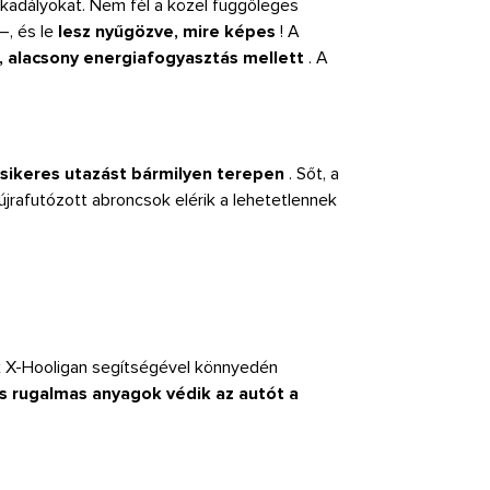
akadályokat. Nem fél a közel függőleges
–, és le
lesz nyűgözve, mire képes
! A
, alacsony energiafogyasztás mellett
. A
 sikeres utazást bármilyen terepen
. Sőt, a
 újrafutózott abroncsok elérik a lehetetlennek
 X-Hooligan segítségével könnyedén
s rugalmas anyagok védik az autót a