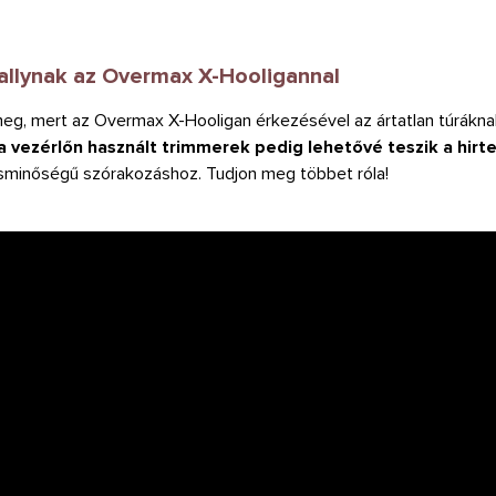
 rallynak az Overmax X-Hooligannal
eg, mert az Overmax X-Hooligan érkezésével az ártatlan túráknak 
a vezérlőn használt trimmerek pedig lehetővé teszik a hirt
sminőségű szórakozáshoz. Tudjon meg többet róla!