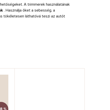
lehetőségeket. A trimmerek használatának
ák
. Használja őket a sebesség, a
ás tökéletesen láthatóvá teszi az autót
8 %