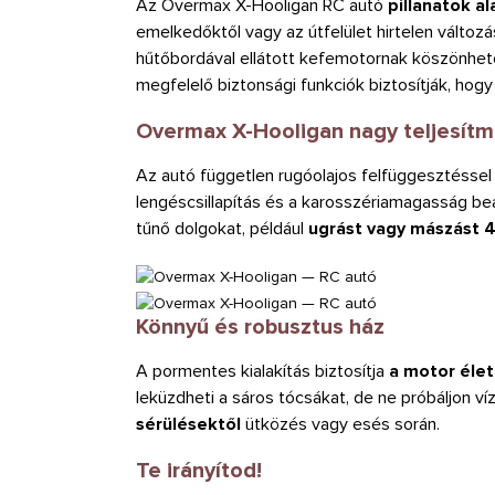
Az Overmax X-Hooligan RC autó
pillanatok al
emelkedőktől vagy az útfelület hirtelen változ
hűtőbordával ellátott kefemotornak köszönhet
megfelelő biztonsági funkciók biztosítják, hogy
Overmax X-Hooligan nagy teljesít
Az autó független rugóolajos felfüggesztéssel 
lengéscsillapítás és a karosszériamagasság beál
tűnő dolgokat, például
ugrást vagy mászást 
Könnyű és robusztus ház
A pormentes kialakítás biztosítja
a motor élet
leküzdheti a sáros tócsákat, de ne próbáljon ví
sérülésektől
ütközés vagy esés során.
Te irányítod!