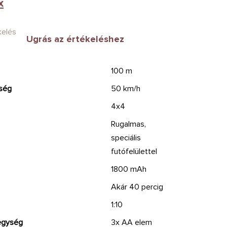
x
kelés
Ugrás az értékeléshez
100 m
ség
50 km/h
4x4
Rugalmas,
speciális
futófelülettel
1800 mAh
Akár 40 percig
1:10
pegység
3x AA elem