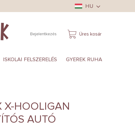
HU
Üres kosár
Bejelentkezés
KOSÁR
ISKOLAI FELSZERELÉS
GYEREK RUHA
ANYUKÁ
 X-HOOLIGAN
YÍTÓS AUTÓ