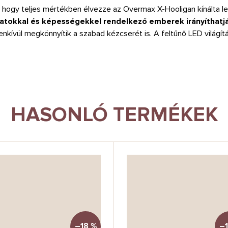
, hogy teljes mértékben élvezze az Overmax X-Hooligan kínálta 
latokkal és képességekkel rendelkező emberek irányíthatj
zenkívül megkönnyítik a szabad kézcserét is. A feltűnő LED világít
HASONLÓ TERMÉKEK
–18 %
–1