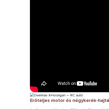
Erőteljes motor és négykerék-hajt