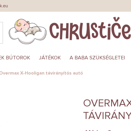
k.eu
EK BÚTOROK
JÁTÉKOK
A BABA SZÜKSÉGLETEI
Overmax X-Hooligan távirányítós autó
OVERMAX
TÁVIRÁN