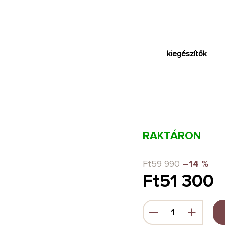
kiegészítők
RAKTÁRON
Ft59 990
–14 %
Ft51 300
Egységár: