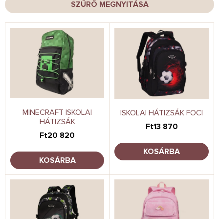
e
SZŰRŐ MEGNYITÁSA
k
r
T
e
e
n
r
d
m
e
é
z
k
é
e
s
k
e
l
MINECRAFT ISKOLAI
ISKOLAI HÁTIZSÁK FOCI
HÁTIZSÁK
i
Ft13 870
s
Ft20 820
t
KOSÁRBA
á
KOSÁRBA
j
a