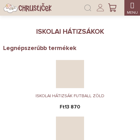
Ugrás
Bejelentkezés
a
KOSÁR
fő
tartalomhoz
ISKOLAI HÁTIZSÁKOK
Legnépszerűbb termékek
ISKOLAI HÁTIZSÁK FUTBALL ZÖLD
Ft13 870