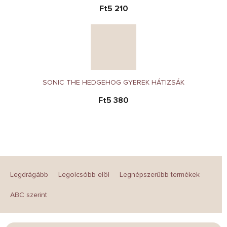
Ft5 210
SONIC THE HEDGEHOG GYEREK HÁTIZSÁK
Ft5 380
T
e
Legdrágább
Legolcsóbb elöl
Legnépszerűbb termékek
r
m
ABC szerint
é
k