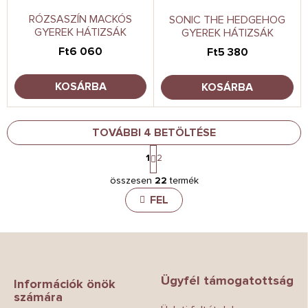
RÓZSASZÍN MACKÓS
SONIC THE HEDGEHOG
GYEREK HÁTIZSÁK
GYEREK HÁTIZSÁK
Ft6 060
Ft5 380
KOSÁRBA
KOSÁRBA
TOVÁBBI 4 BETÖLTÉSE
L
1
2
a
L
p
összesen
22
termék
i
o
z
s
FEL
á
t
s
a
i
L
r
á
á
b
n
Ügyfél támogatottság
l
Információk önök
y
számára
é
í