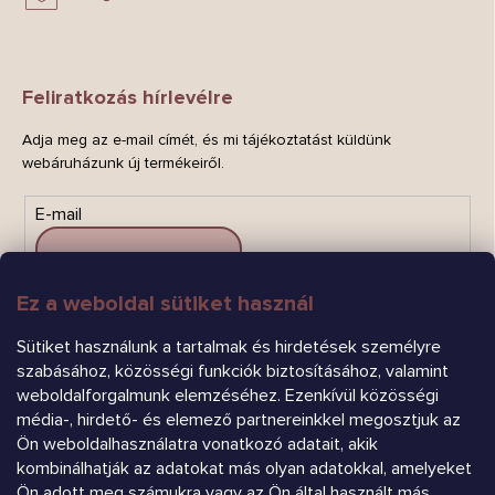
Feliratkozás hírlevélre
Adja meg az e-mail címét, és mi tájékoztatást küldünk
webáruházunk új termékeiről.
E-mail
Ez a weboldal sütiket használ
FELIRATKOZÁS
Sütiket használunk a tartalmak és hirdetések személyre
szabásához, közösségi funkciók biztosításához, valamint
weboldalforgalmunk elemzéséhez. Ezenkívül közösségi
média-, hirdető- és elemező partnereinkkel megosztjuk az
Ön weboldalhasználatra vonatkozó adatait, akik
kombinálhatják az adatokat más olyan adatokkal, amelyeket
Ön adott meg számukra vagy az Ön által használt más