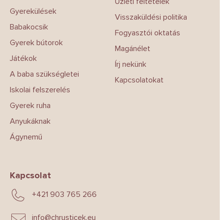
Üzleti feltételek
c
t
Gyerekülések
á
Visszaküldési politika
s
Babakocsik
e
Fogyasztói oktatás
l
Gyerek bútorok
Magánélet
e
Játékok
m
Írj nekünk
e
A baba szükségletei
i
Kapcsolatokat
Iskolai felszerelés
Gyerek ruha
Anyukáknak
Ágynemű
Kapcsolat
+421 903 765 266
info
@
chrusticek.eu