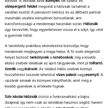
biztosít. A textíliák azok
könnyen
, de szilárd, és
vízlepergető felület
megvédi a hátizsák tartalmát a
váratlan esőtől. A párnázott hátrész és az állítható pántok
maximális viselési kényelmet biztosítanak, ami
kulcsfontosságú a mindennapi használat során.
Hátizsák
úgy tervezték, hogy egyenletesen ossza el a súlyt, így védi
a gyermek hátát.
A tárolóhely praktikus elrendezése biztosítja, hogy
mindennek meglegyen a maga helye. A fő zseb elegendő
helyet biztosít
tankönyvek
a
notebookok
, míg a kisebb
elülső zsebek ideálisak az apró tárgyaknak, mint pl
tolltartó
,
tizedik
vagy
kulcsok
. Az oldalsó hálós zsebek könnyű
hozzáférést tesznek lehetővé
vizes palack
vagy
esernyő
. A
cipzárak simaak és könnyen irányíthatók, amit még a
kisebb gyerekek is értékelni fognak.
Szív iskolai hátizsák
ötvözi a funkcionalitást a bájos
dizájnnal, így nem csak az iskolában hasznos segítő, hanem