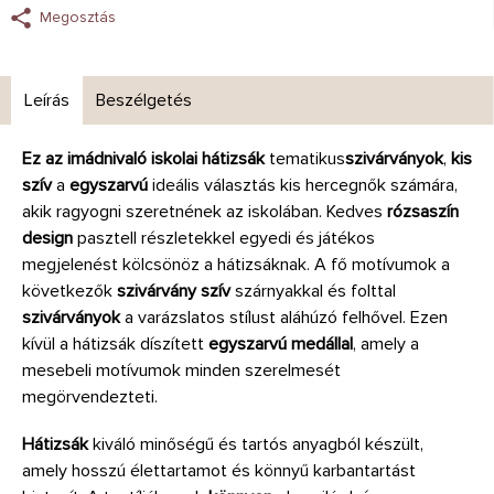
Megosztás
Leírás
Beszélgetés
Ez az imádnivaló iskolai hátizsák
tematikus
szivárványok
,
kis
szív
a
egyszarvú
ideális választás kis hercegnők számára,
akik ragyogni szeretnének az iskolában. Kedves
rózsaszín
design
pasztell részletekkel egyedi és játékos
megjelenést kölcsönöz a hátizsáknak. A fő motívumok a
következők
szivárvány szív
szárnyakkal és folttal
szivárványok
a varázslatos stílust aláhúzó felhővel. Ezen
kívül a hátizsák díszített
egyszarvú medállal
, amely a
mesebeli motívumok minden szerelmesét
megörvendezteti.
Hátizsák
kiváló minőségű és tartós anyagból készült,
amely hosszú élettartamot és könnyű karbantartást