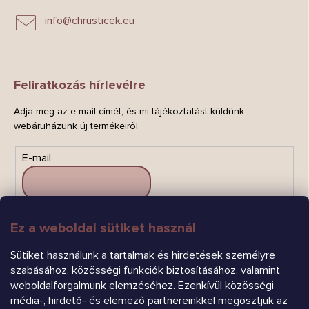
info
@
chrusticek.eu
Feliratkozás hírlevélre
Adja meg az e-mail címét, és mi tájékoztatást küldünk
webáruházunk új termékeiről.
E-mail
Ez a weboldal sütiket használ
FELIRATKOZÁS
Sütiket használunk a tartalmak és hirdetések személyre
szabásához, közösségi funkciók biztosításához, valamint
weboldalforgalmunk elemzéséhez. Ezenkívül közösségi
média-, hirdető- és elemező partnereinkkel megosztjuk az