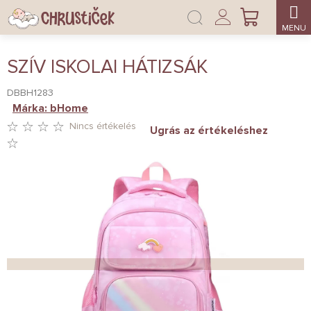
Ugrás
Bejelentkezés
a
KOSÁR
fő
tartalomhoz
SZÍV ISKOLAI HÁTIZSÁK
DBBH1283
Márka:
bHome
Nincs értékelés
Ugrás az értékeléshez
A
TERMÉK
ÁTLAGOS
ÉRTÉKELÉSE
5-
BŐL
0,0
CSILLAG.