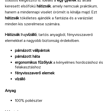
stílusos kiegészítő is. Ideális a
egy gyerek
az általa
keresett elsőfokú
hátizsák
, amely nemcsak praktikum,
hanem a mindennapi viselet örömét is kínálja majd. Ezt
hátizsák
tökéletes ajándék a fantázia és a varázslat
minden kis szerelmese számára.
Hátizsák
Ihaj
vízálló
, tartós anyagból, fényvisszaverő
elemekkel a nagyobb biztonság érdekében.
párnázott vállpántok
párnázott háta
ergonomikus fűzőlyuk
a kényelmes hordozáshoz és
felakasztáshoz
fényvisszaverő elemek
vízálló
Anyag
100% poliészter