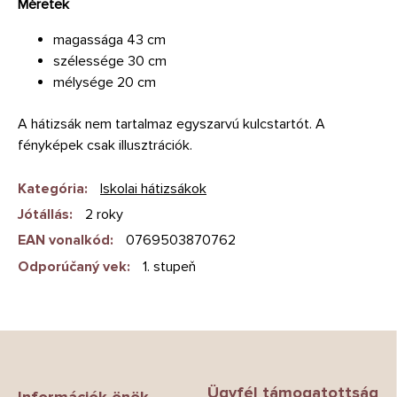
Méretek
magassága 43 cm
szélessége 30 cm
mélysége 20 cm
A hátizsák nem tartalmaz egyszarvú kulcstartót. A
fényképek csak illusztrációk.
Kategória
:
Iskolai hátizsákok
Jótállás
:
2 roky
EAN vonalkód
:
0769503870762
Odporúčaný vek
:
1. stupeň
L
á
b
Ügyfél támogatottság
Információk önök