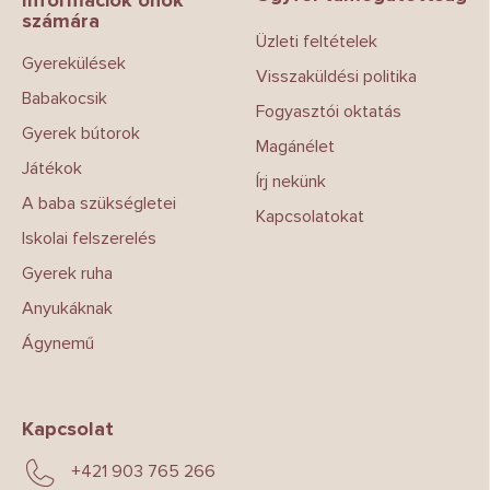
l
számára
é
Üzleti feltételek
c
Gyerekülések
Visszaküldési politika
Babakocsik
Fogyasztói oktatás
Gyerek bútorok
Magánélet
Játékok
Írj nekünk
A baba szükségletei
Kapcsolatokat
Iskolai felszerelés
Gyerek ruha
Anyukáknak
Ágynemű
Kapcsolat
+421 903 765 266