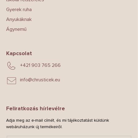
e
Gyerek ruha
i
Anyukáknak
Ágynemű
Kapcsolat
+421 903 765 266
info
@
chrusticek.eu
Feliratkozás hírlevélre
Adja meg az e-mail címét, és mi tájékoztatást küldünk
webáruházunk új termékeiről.