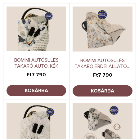
r
T
e
e
n
r
d
m
e
é
z
k
é
e
s
k
e
l
BOMIMI AUTÓSÜLÉS
BOMIMI AUTÓSÜLÉS
TAKARÓ AUTO, KÉK
TAKARÓ ERDEI ÁLLATOK,
i
BÉZS
s
Ft7 790
Ft7 790
t
á
KOSÁRBA
KOSÁRBA
j
a