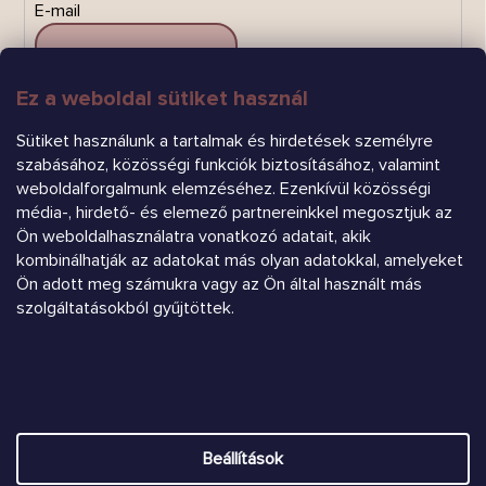
E-mail
Ez a weboldal sütiket használ
FELIRATKOZÁS
Sütiket használunk a tartalmak és hirdetések személyre
szabásához, közösségi funkciók biztosításához, valamint
weboldalforgalmunk elemzéséhez. Ezenkívül közösségi
média-, hirdető- és elemező partnereinkkel megosztjuk az
Ön weboldalhasználatra vonatkozó adatait, akik
kombinálhatják az adatokat más olyan adatokkal, amelyeket
Ön adott meg számukra vagy az Ön által használt más
Árukereső.hu
szolgáltatásokból gyűjtöttek.
Heureka.sk
Beállítások
Shoptet készítette