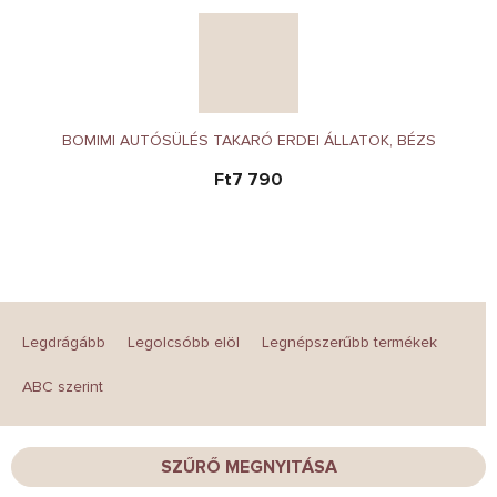
BOMIMI AUTÓSÜLÉS TAKARÓ ERDEI ÁLLATOK, BÉZS
Ft7 790
T
e
Legdrágább
Legolcsóbb elöl
Legnépszerűbb termékek
r
m
ABC szerint
é
k
e
SZŰRŐ MEGNYITÁSA
k