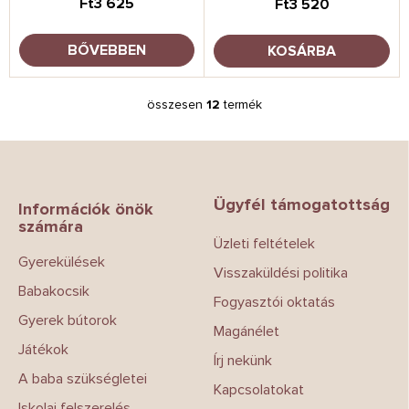
Ft3 625
Ft3 520
RÓZSASZÍN
BŐVEBBEN
KOSÁRBA
összesen
12
termék
L
i
s
L
t
á
a
b
i
Ügyfél támogatottság
l
Információk önök
r
számára
é
á
Üzleti feltételek
c
n
Gyerekülések
y
Visszaküldési politika
í
Babakocsik
t
Fogyasztói oktatás
á
Gyerek bútorok
Magánélet
s
Játékok
e
Írj nekünk
l
A baba szükségletei
e
Kapcsolatokat
m
Iskolai felszerelés