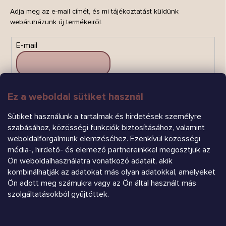
Adja meg az e-mail címét, és mi tájékoztatást küldünk
webáruházunk új termékeiről.
E-mail
Ez a weboldal sütiket használ
FELIRATKOZÁS
Sütiket használunk a tartalmak és hirdetések személyre
szabásához, közösségi funkciók biztosításához, valamint
weboldalforgalmunk elemzéséhez. Ezenkívül közösségi
média-, hirdető- és elemező partnereinkkel megosztjuk az
Ön weboldalhasználatra vonatkozó adatait, akik
kombinálhatják az adatokat más olyan adatokkal, amelyeket
Ön adott meg számukra vagy az Ön által használt más
Árukereső.hu
szolgáltatásokból gyűjtöttek.