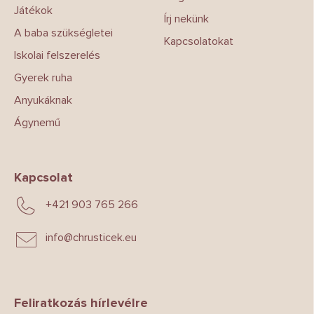
Játékok
Írj nekünk
A baba szükségletei
Kapcsolatokat
Iskolai felszerelés
Gyerek ruha
Anyukáknak
Ágynemű
Kapcsolat
+421 903 765 266
info
@
chrusticek.eu
Feliratkozás hírlevélre