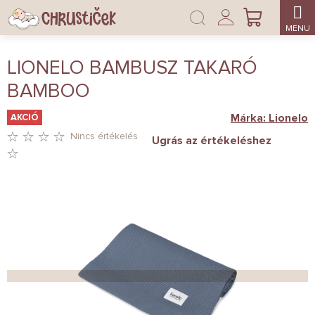
Ugrás
Bejelentkezés
a
KOSÁR
fő
tartalomhoz
LIONELO BAMBUSZ TAKARÓ
BAMBOO
Márka:
Lionelo
AKCIÓ
Nincs értékelés
Ugrás az értékeléshez
A
TERMÉK
ÁTLAGOS
ÉRTÉKELÉSE
5-
BŐL
0,0
CSILLAG.