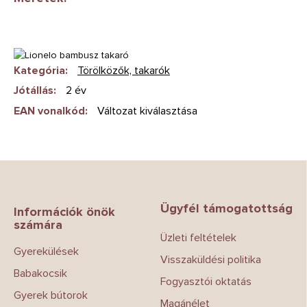
Kategória
:
Törölközők, takarók
Jótállás
:
2 év
EAN vonalkód
:
Változat kiválasztása
L
á
b
Ügyfél támogatottság
l
Információk önök
számára
é
Üzleti feltételek
c
Gyerekülések
Visszaküldési politika
Babakocsik
Fogyasztói oktatás
Gyerek bútorok
Magánélet