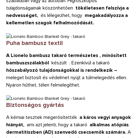
szabadban vagy az autóban. Higroszkópos
tulajdonságainak köszönhetően
tökéletesen felszívja a
nedvességet,
és lélegezhet, hogy
megakadályozza a
kellemetlen szagok felhalmozódását.
Puha bambusz textil
A Lionelo bambusz takaró természetes , minősített
bambuszszálakból
készült . Ezenkívül a takaró
hőszabályozó tulajdonságokkal is rendelkezik –
meleget biztosít és védelmet nyújt a túlmelegedés ellen.
Nyáron hűthet, télen felmelegíthet.
Biztonságos gyártás
A kémiai tesztek megerősítették
a káros vegyi anyagok
hiányát,
ami azt jelenti, hogy a takaró
alkalmas atópiás
dermatitiszben (AD) szenvedő csecsemők számára.
A