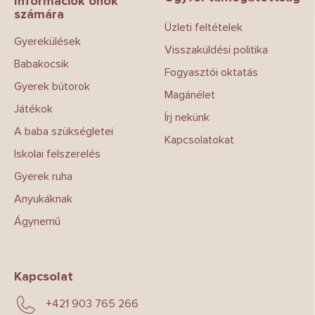
l
Információk önök
számára
é
Üzleti feltételek
c
Gyerekülések
Visszaküldési politika
Babakocsik
Fogyasztói oktatás
Gyerek bútorok
Magánélet
Játékok
Írj nekünk
A baba szükségletei
Kapcsolatokat
Iskolai felszerelés
Gyerek ruha
Anyukáknak
Ágynemű
Kapcsolat
+421 903 765 266