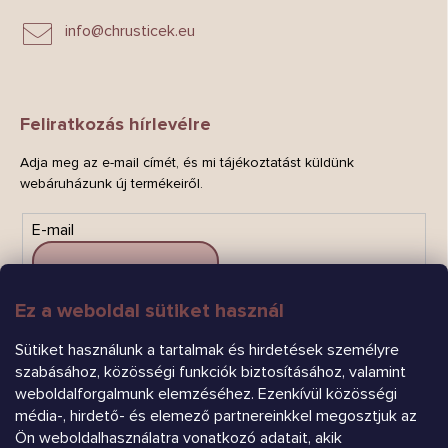
info
@
chrusticek.eu
Feliratkozás hírlevélre
Adja meg az e-mail címét, és mi tájékoztatást küldünk
webáruházunk új termékeiről.
E-mail
Ez a weboldal sütiket használ
FELIRATKOZÁS
Sütiket használunk a tartalmak és hirdetések személyre
szabásához, közösségi funkciók biztosításához, valamint
weboldalforgalmunk elemzéséhez. Ezenkívül közösségi
média-, hirdető- és elemező partnereinkkel megosztjuk az
Ön weboldalhasználatra vonatkozó adatait, akik