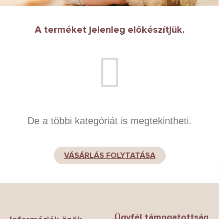
A terméket jelenleg előkészítjük.
De a többi kategóriát is megtekintheti.
VÁSÁRLÁS FOLYTATÁSA
L
á
b
Ügyfél támogatottság