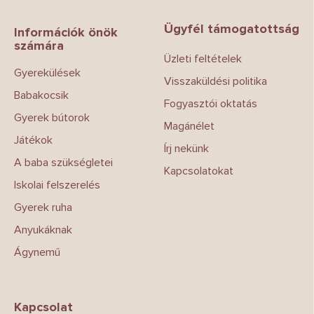
á
b
Ügyfél támogatottság
l
Információk önök
számára
é
Üzleti feltételek
c
Gyerekülések
Visszaküldési politika
Babakocsik
Fogyasztói oktatás
Gyerek bútorok
Magánélet
Játékok
Írj nekünk
A baba szükségletei
Kapcsolatokat
Iskolai felszerelés
Gyerek ruha
Anyukáknak
Ágynemű
Kapcsolat