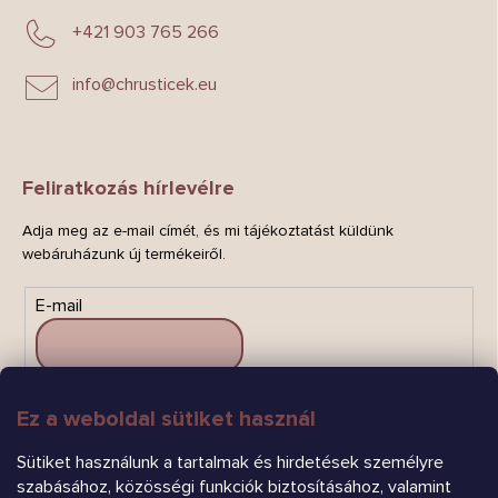
+421 903 765 266
info
@
chrusticek.eu
Feliratkozás hírlevélre
Adja meg az e-mail címét, és mi tájékoztatást küldünk
webáruházunk új termékeiről.
E-mail
Ez a weboldal sütiket használ
FELIRATKOZÁS
Sütiket használunk a tartalmak és hirdetések személyre
szabásához, közösségi funkciók biztosításához, valamint