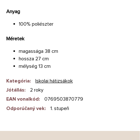
Anyag
100% poliészter
Méretek
magassága 38 cm
hossza 27 cm
mélység 13 cm
Kategória
:
Iskolai hátizsákok
Jótállás
:
2 roky
EAN vonalkód
:
0769503870779
Odporúčaný vek
:
1. stupeň
L