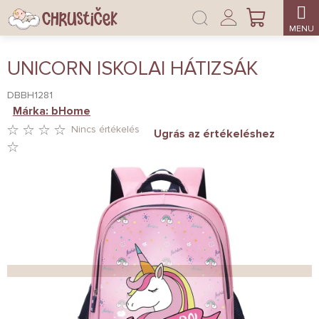
Ugrás
Bejelentkezés
a
KOSÁR
fő
tartalomhoz
UNICORN ISKOLAI HÁTIZSÁK
DBBH1281
Márka:
bHome
Nincs értékelés
Ugrás az értékeléshez
A
TERMÉK
ÁTLAGOS
ÉRTÉKELÉSE
5-
BŐL
0,0
CSILLAG.