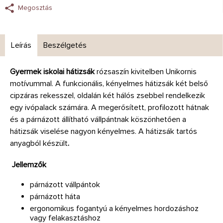
Megosztás
Leírás
Beszélgetés
Gyermek iskolai hátizsák
rózsaszín kivitelben Unikornis
motívummal. A funkcionális, kényelmes hátizsák két belső
cipzáras rekesszel, oldalán két hálós zsebbel rendelkezik
egy ivópalack számára. A megerősített, profilozott hátnak
és a párnázott állítható vállpántnak köszönhetően a
hátizsák viselése nagyon kényelmes. A hátizsák tartós
anyagból készült
.
Jellemzők
párnázott vállpántok
párnázott háta
ergonomikus fogantyú a kényelmes hordozáshoz
vagy felakasztáshoz