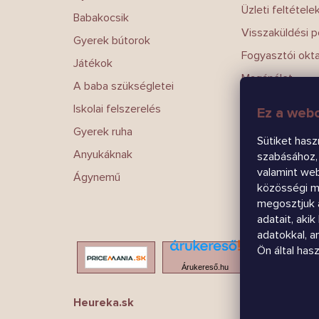
Üzleti feltétele
Babakocsik
Visszaküldési po
Gyerek bútorok
Fogyasztói okt
Játékok
Magánélet
A baba szükségletei
Írj nekünk
Iskolai felszerelés
Ez a webo
Kapcsolatokat
Gyerek ruha
Sütiket hasz
Anyukáknak
szabásához, 
valamint we
Ágynemű
közösségi mé
megosztjuk 
adatait, aki
adatokkal, 
Ön által has
Árukereső.hu
Heureka.sk