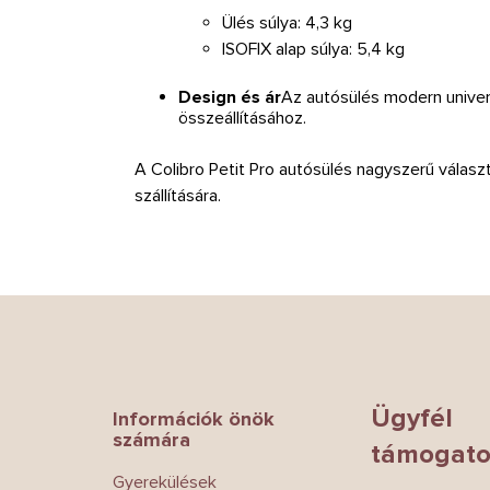
Ülés súlya: 4,3 kg
ISOFIX alap súlya: 5,4 kg
Design és ár
Az autósülés modern univerz
összeállításához.
A Colibro Petit Pro autósülés nagyszerű válas
szállítására.
L
á
b
l
é
Ügyfél
Információk önök
c
számára
támogato
Gyerekülések