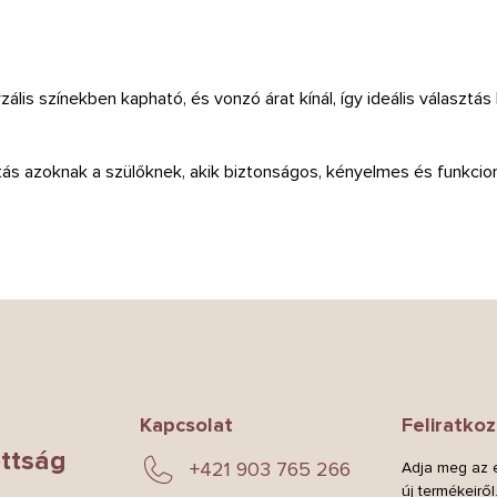
ális színekben kapható, és vonzó árat kínál, így ideális választá
ztás azoknak a szülőknek, akik biztonságos, kényelmes és funkc
Kapcsolat
Feliratkoz
ttság
+421 903 765 266
Adja meg az e
új termékeiről