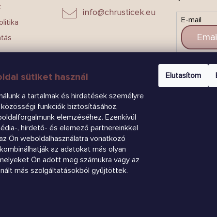
k
info
@
chrusticek.eu
E-mail
litika
atás
CSAT
Elutasítom
ldal sütiket használ
nálunk a tartalmak és hirdetések személyre
közösségi funkciók biztosításához,
boldalforgalmunk elemzéséhez. Ezenkívül
dia-, hirdető- és elemező partnereinkkel
az Ön weboldalhasználatra vonatkozó
k kombinálhatják az adatokat más olyan
amelyeket Ön adott meg számukra vagy az
znált más szolgáltatásokból gyűjtöttek.