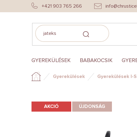
Ugrás
+421 903 765 266
info@chrustice
a
fő
tartalomhoz
KERESÉS
GYEREKÜLÉSEK
BABAKOCSIK
GYER
Gyerekülések
Gyerekülések I-S
Kezdőlap
AKCIÓ
ÚJDONSÁG