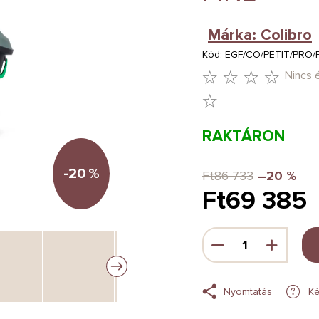
Márka:
Colibro
Kód:
EGF/CO/PETIT/PRO/P
Nincs 
A
TERMÉK
RAKTÁRON
ÁTLAGOS
ÉRTÉKELÉSE
-20
%
Ft86 733
–20 %
Ft69 385
5-
BŐL
Egységár:
0,0
CSILLAG.
Nyomtatás
Ké