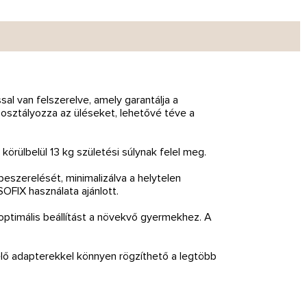
al van felszerelve, amely garantálja a
sztályozza az üléseket, lehetővé téve a
rülbelül 13 kg születési súlynak felel meg.
beszerelését, minimalizálva a helytelen
OFIX használata ajánlott.
 optimális beállítást a növekvő gyermekhez. A
elő adapterekkel könnyen rögzíthető a legtöbb