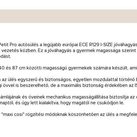
Petit Pro autósülés a legújabb európai ECE R129 I-SIZE jóváhagyáss
vezetés közben. Ez a jóváhagyás a gyermek magassága szerint o
dást.
40 és 87 cm közötti magasságú gyermekek számára készült, ami kö
ja az ülés egyszerű és biztonságos, egyetlen mozdulattal történő 
i övvel is beszerelhető, de a maximális biztonság érdekében az IS
támlájának és öveinek mechanikus magasságállítása biztosítja az
aptól, és úgy lett kialakítva, hogy magától ne csukódjon le.
s "maxi cosi" rögzítési módoknak köszönhetően az ülés a megfel