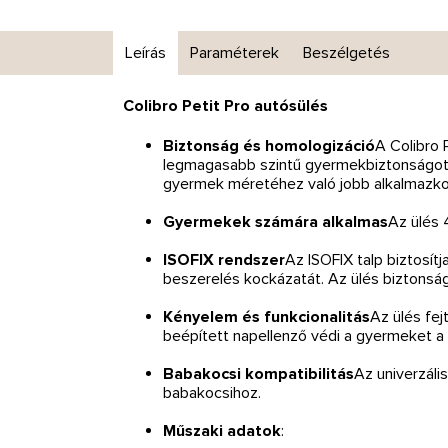
Leírás
Paraméterek
Beszélgetés
Colibro Petit Pro autósülés
Biztonság és homologizáció
A Colibro 
legmagasabb szintű gyermekbiztonságot 
gyermek méretéhez való jobb alkalmazko
Gyermekek számára alkalmas
Az ülés 
ISOFIX rendszer
Az ISOFIX talp biztosít
beszerelés kockázatát. Az ülés biztonság
Kényelem és funkcionalitás
Az ülés fej
beépített napellenző védi a gyermeket a n
Babakocsi kompatibilitás
Az univerzáli
babakocsihoz.
Műszaki adatok
: