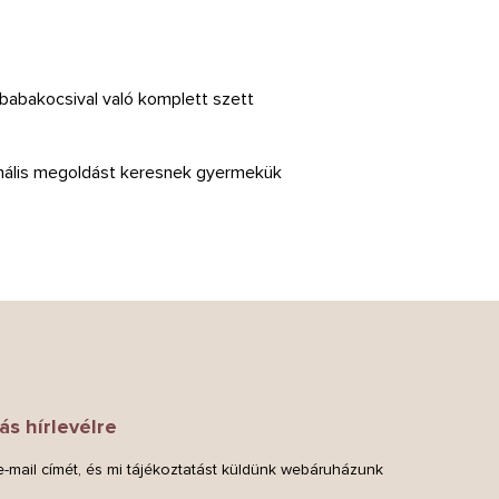
s babakocsival való komplett szett
ionális megoldást keresnek gyermekük
ás hírlevélre
-mail címét, és mi tájékoztatást küldünk webáruházunk
.