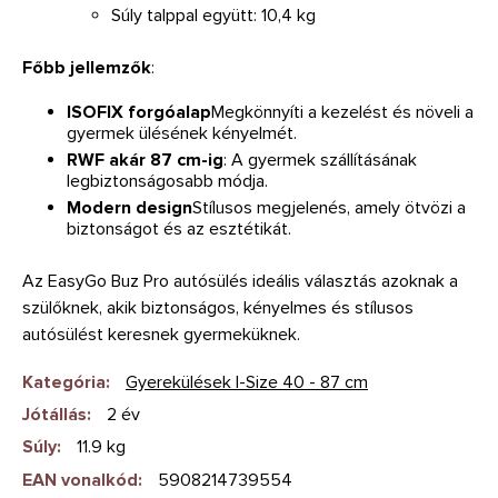
Súly talppal együtt: 10,4 kg
Főbb jellemzők
:
ISOFIX forgóalap
Megkönnyíti a kezelést és növeli a
gyermek ülésének kényelmét.
RWF akár 87 cm-ig
: A gyermek szállításának
legbiztonságosabb módja.
Modern design
Stílusos megjelenés, amely ötvözi a
biztonságot és az esztétikát.
Az EasyGo Buz Pro autósülés ideális választás azoknak a
szülőknek, akik biztonságos, kényelmes és stílusos
autósülést keresnek gyermeküknek.
Kategória
:
Gyerekülések I-Size 40 - 87 cm
Jótállás
:
2 év
Súly
:
11.9 kg
EAN vonalkód
:
5908214739554