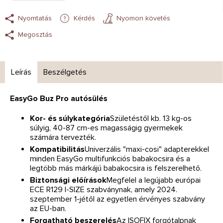
Nyomtatás
Kérdés
Nyomon követés
Megosztás
Leírás
Beszélgetés
EasyGo Buz Pro autósülés
Kor- és súlykategória
Születéstől kb. 13 kg-os
súlyig, 40-87 cm-es magasságig gyermekek
számára tervezték.
Kompatibilitás
Univerzális "maxi-cosi" adapterekkel
minden EasyGo multifunkciós babakocsira és a
legtöbb más márkájú babakocsira is felszerelhető.
Biztonsági előírások
Megfelel a legújabb európai
ECE R129 I-SIZE szabványnak, amely 2024.
szeptember 1-jétől az egyetlen érvényes szabvány
az EU-ban.
Forgatható beszerelés
Az ISOFIX forgótalpnak