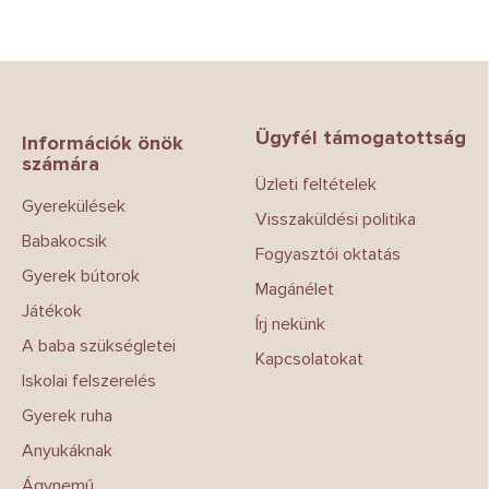
L
á
b
Ügyfél támogatottság
l
Információk önök
számára
é
Üzleti feltételek
c
Gyerekülések
Visszaküldési politika
Babakocsik
Fogyasztói oktatás
Gyerek bútorok
Magánélet
Játékok
Írj nekünk
A baba szükségletei
Kapcsolatokat
Iskolai felszerelés
Gyerek ruha
Anyukáknak
Ágynemű