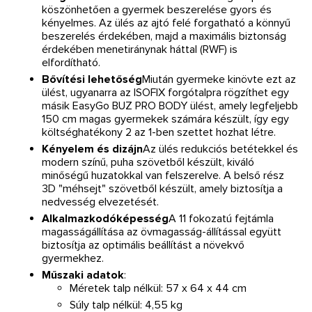
köszönhetően a gyermek beszerelése gyors és
kényelmes. Az ülés az ajtó felé forgatható a könnyű
beszerelés érdekében, majd a maximális biztonság
érdekében menetiránynak háttal (RWF) is
elfordítható.
Bővítési lehetőség
Miután gyermeke kinövte ezt az
ülést, ugyanarra az ISOFIX forgótalpra rögzíthet egy
másik EasyGo BUZ PRO BODY ülést, amely legfeljebb
150 cm magas gyermekek számára készült, így egy
költséghatékony 2 az 1-ben szettet hozhat létre.
Kényelem és dizájn
Az ülés redukciós betétekkel és
modern színű, puha szövetből készült, kiváló
minőségű huzatokkal van felszerelve. A belső rész
3D "méhsejt" szövetből készült, amely biztosítja a
nedvesség elvezetését.
Alkalmazkodóképesség
A 11 fokozatú fejtámla
magasságállítása az övmagasság-állítással együtt
biztosítja az optimális beállítást a növekvő
gyermekhez.
Műszaki adatok
:
Méretek talp nélkül: 57 x 64 x 44 cm
Súly talp nélkül: 4,55 kg