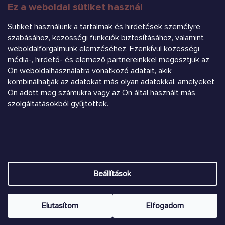
Ez a weboldal sütiket használ
FELIRATKOZÁS
Sütiket használunk a tartalmak és hirdetések személyre
szabásához, közösségi funkciók biztosításához, valamint
weboldalforgalmunk elemzéséhez. Ezenkívül közösségi
média-, hirdető- és elemező partnereinkkel megosztjuk az
Ön weboldalhasználatra vonatkozó adatait, akik
kombinálhatják az adatokat más olyan adatokkal, amelyeket
Árukereső.hu
Ön adott meg számukra vagy az Ön által használt más
szolgáltatásokból gyűjtöttek.
Heureka.sk
Shoptet készítette
Beállítások
Copyright 2026
Chrústiček.eu
. Minden jog fenntartva.
Süti
beállítások szerkesztése
Elutasítom
Elfogadom