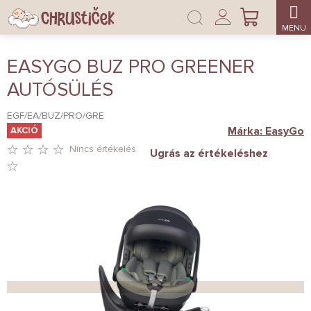
Ugrás
Bejelentkezés
a
KOSÁR
fő
tartalomhoz
EASYGO BUZ PRO GREENER
AUTÓSÜLÉS
EGF/EA/BUZ/PRO/GRE
Márka:
EasyGo
AKCIÓ
Nincs értékelés
Ugrás az értékeléshez
A
TERMÉK
ÁTLAGOS
ÉRTÉKELÉSE
5-
BŐL
0,0
CSILLAG.