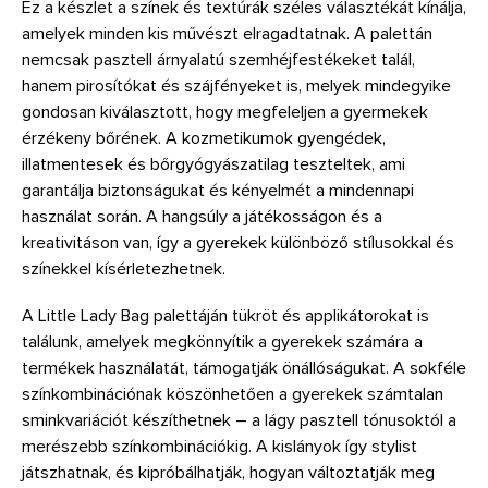
Ez a készlet a színek és textúrák széles választékát kínálja,
amelyek minden kis művészt elragadtatnak. A palettán
nemcsak pasztell árnyalatú szemhéjfestékeket talál,
hanem pirosítókat és szájfényeket is, melyek mindegyike
gondosan kiválasztott, hogy megfeleljen a gyermekek
érzékeny bőrének. A kozmetikumok gyengédek,
illatmentesek és bőrgyógyászatilag teszteltek, ami
garantálja biztonságukat és kényelmét a mindennapi
használat során. A hangsúly a játékosságon és a
kreativitáson van, így a gyerekek különböző stílusokkal és
színekkel kísérletezhetnek.
A Little Lady Bag palettáján tükröt és applikátorokat is
találunk, amelyek megkönnyítik a gyerekek számára a
termékek használatát, támogatják önállóságukat. A sokféle
színkombinációnak köszönhetően a gyerekek számtalan
sminkvariációt készíthetnek – a lágy pasztell tónusoktól a
merészebb színkombinációkig. A kislányok így stylist
játszhatnak, és kipróbálhatják, hogyan változtatják meg