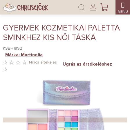
Ugrás
Bejelentkezés
a
KOSÁR
fő
tartalomhoz
GYERMEK KOZMETIKAI PALETTA
SMINKHEZ KIS NŐI TÁSKA
KSBH1892
Márka:
Martinelia
Nincs értékelés
Ugrás az értékeléshez
A
TERMÉK
ÁTLAGOS
ÉRTÉKELÉSE
5-
BŐL
0,0
CSILLAG.