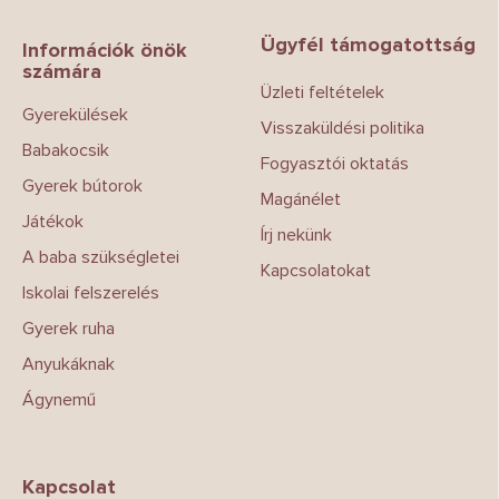
á
b
Ügyfél támogatottság
l
Információk önök
számára
é
Üzleti feltételek
c
Gyerekülések
Visszaküldési politika
Babakocsik
Fogyasztói oktatás
Gyerek bútorok
Magánélet
Játékok
Írj nekünk
A baba szükségletei
Kapcsolatokat
Iskolai felszerelés
Gyerek ruha
Anyukáknak
Ágynemű
Kapcsolat