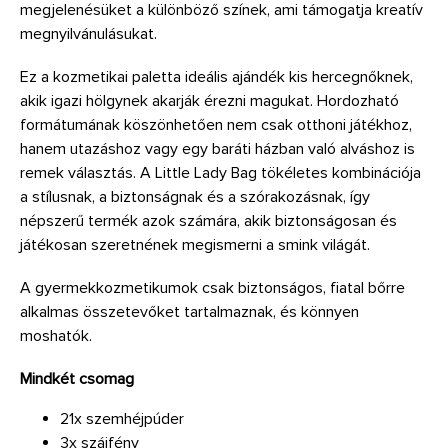
megjelenésüket a különböző színek, ami támogatja kreatív
megnyilvánulásukat.
Ez a kozmetikai paletta ideális ajándék kis hercegnőknek,
akik igazi hölgynek akarják érezni magukat. Hordozható
formátumának köszönhetően nem csak otthoni játékhoz,
hanem utazáshoz vagy egy baráti házban való alváshoz is
remek választás. A Little Lady Bag tökéletes kombinációja
a stílusnak, a biztonságnak és a szórakozásnak, így
népszerű termék azok számára, akik biztonságosan és
játékosan szeretnének megismerni a smink világát.
A gyermekkozmetikumok csak biztonságos, fiatal bőrre
alkalmas összetevőket tartalmaznak, és könnyen
moshatók.
Mindkét csomag
21x szemhéjpúder
3x szájfény