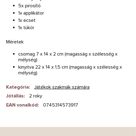
5x pirosító
1x applikátor
1x ecset
1x tükör
Méretek
csomag 7 x 14 x 2 cm (magasság x szélesség x
mélység)
kinyitva 22 x 14 x 1,5 cm (magasság x szélesség x
mélység)
Kategória
:
Játékok szakmák számára
Jótállás
:
2 roky
EAN vonalkód
:
0745314573917
L