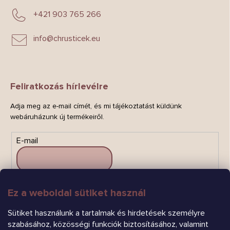
+421 903 765 266
info
@
chrusticek.eu
Feliratkozás hírlevélre
Adja meg az e-mail címét, és mi tájékoztatást küldünk
webáruházunk új termékeiről.
E-mail
Ez a weboldal sütiket használ
FELIRATKOZÁS
Sütiket használunk a tartalmak és hirdetések személyre
szabásához, közösségi funkciók biztosításához, valamint