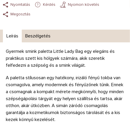
Nyomtatás
Kérdés
Nyomon követés
Megosztás
Leírás
Beszélgetés
Gyermek smink paletta Little Lady Bag egy elegáns és
praktikus szett kis hölgyek számára, akik szeretik
felfedezni a szépség és a smink világát.
A paletta stílusosan egy hatékony, irizáló fényű tokba van
csomagolva, amely modernnek és fényűzőnek tűnik. Ennek
a csomagnak a kompakt mérete megkönnyíti, hogy minden
szépségápolási tárgyát egy helyen szállítsa és tartsa, akár
otthon, akár útközben. A simán záródó csomagolás
garantálja a kozmetikumok biztonságos tárolását és a kis
kezek könnyű kezelését.