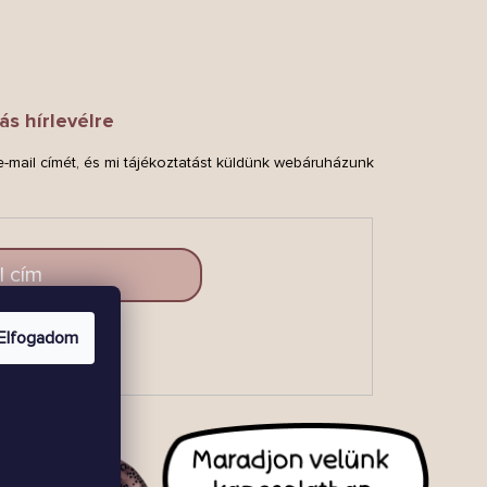
ás hírlevélre
-mail címét, és mi tájékoztatást küldünk webáruházunk
.
Elfogadom
LAKOZZ
BE!