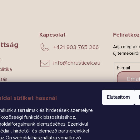
Kapcsolat
Feliratkoz
ttság
+421 903 765 266
Adja meg az e
új termékeiről
k
info
@
chrusticek.eu
E-mail
litika
atás
Elutasítom
ldal sütiket használ
CSAT
nálunk a tartalmak és hirdetések személyre
közösségi funkciók biztosításához,
boldalforgalmunk elemzéséhez. Ezenkívül
dia-, hirdető- és elemező partnereinkkel
az Ön weboldalhasználatra vonatkozó