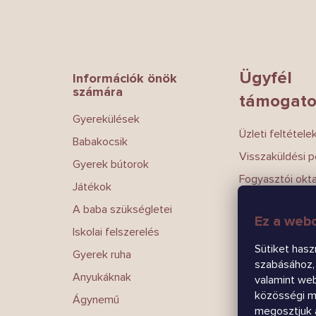
L
á
b
l
é
Ügyfél
Információk önök
c
számára
támogato
Gyerekülések
Üzleti feltétele
Babakocsik
Visszaküldési po
Gyerek bútorok
Fogyasztói okt
Játékok
Magánélet
A baba szükségletei
Ez a webo
Írj nekünk
Iskolai felszerelés
Kapcsolatokat
Sütiket hasz
Gyerek ruha
szabásához, 
Anyukáknak
valamint we
közösségi mé
Ágynemű
megosztjuk 