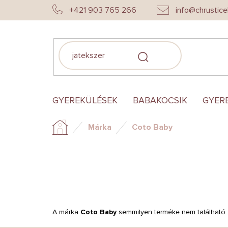
Ugrás
+421 903 765 266
info@chrustice
a
fő
tartalomhoz
KERESÉS
GYEREKÜLÉSEK
BABAKOCSIK
GYER
Márka
Coto Baby
Kezdőlap
A márka
Coto Baby
semmilyen terméke nem található..