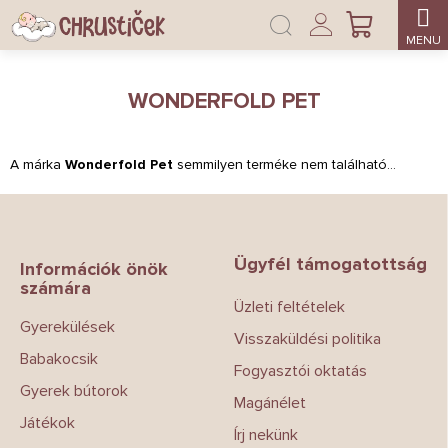
Ugrás
Bejelentkezés
a
KOSÁR
fő
tartalomhoz
WONDERFOLD PET
A márka
Wonderfold Pet
semmilyen terméke nem található...
L
á
b
Ügyfél támogatottság
l
Információk önök
számára
é
Üzleti feltételek
c
Gyerekülések
Visszaküldési politika
Babakocsik
Fogyasztói oktatás
Gyerek bútorok
Magánélet
Játékok
Írj nekünk