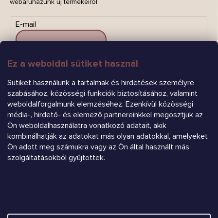
webáruházunk új termékeiről.
E-mail
Ez a weboldal sütiket használ
FELIRATKOZÁS
Sütiket használunk a tartalmak és hirdetések személyre
szabásához, közösségi funkciók biztosításához, valamint
weboldalforgalmunk elemzéséhez. Ezenkívül közösségi
média-, hirdető- és elemező partnereinkkel megosztjuk az
Ön weboldalhasználatra vonatkozó adatait, akik
kombinálhatják az adatokat más olyan adatokkal, amelyeket
Ön adott meg számukra vagy az Ön által használt más
Árukereső.hu
szolgáltatásokból gyűjtöttek.
Heureka.sk