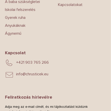
A baba szükségletei
Kapcsolatokat
Iskolai felszerelés
Gyerek ruha
Anyukáknak
Ágynemű
Kapcsolat
+421 903 765 266
info
@
chrusticek.eu
Feliratkozás hírlevélre
Adja meg az e-mail címét, és mi tájékoztatást küldünk