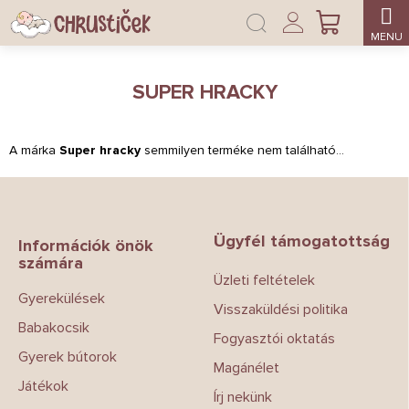
Ugrás
Bejelentkezés
a
KOSÁR
fő
tartalomhoz
SUPER HRACKY
A márka
Super hracky
semmilyen terméke nem található...
L
á
b
Ügyfél támogatottság
l
Információk önök
számára
é
Üzleti feltételek
c
Gyerekülések
Visszaküldési politika
Babakocsik
Fogyasztói oktatás
Gyerek bútorok
Magánélet
Játékok
Írj nekünk