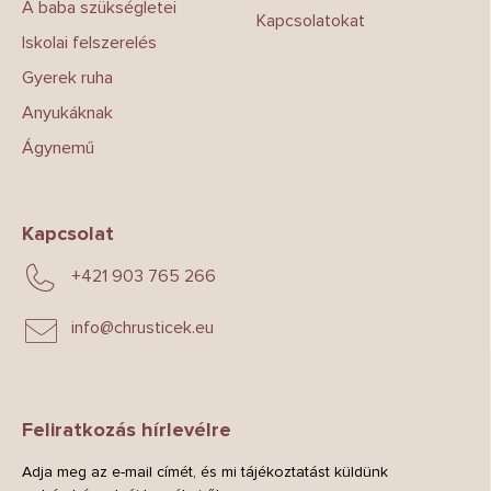
A baba szükségletei
Kapcsolatokat
Iskolai felszerelés
Gyerek ruha
Anyukáknak
Ágynemű
Kapcsolat
+421 903 765 266
info
@
chrusticek.eu
Feliratkozás hírlevélre
Adja meg az e-mail címét, és mi tájékoztatást küldünk