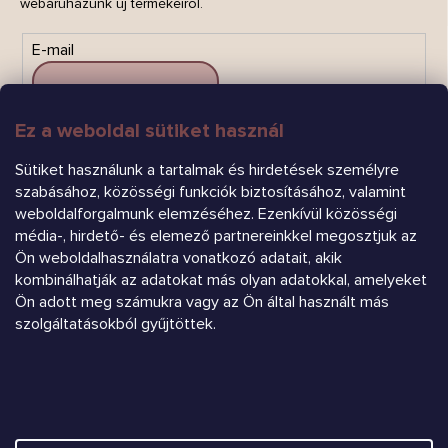
webáruházunk új termékeiről.
E-mail
Ez a weboldal sütiket használ
FELIRATKOZÁS
Sütiket használunk a tartalmak és hirdetések személyre
szabásához, közösségi funkciók biztosításához, valamint
weboldalforgalmunk elemzéséhez. Ezenkívül közösségi
média-, hirdető- és elemező partnereinkkel megosztjuk az
Ön weboldalhasználatra vonatkozó adatait, akik
kombinálhatják az adatokat más olyan adatokkal, amelyeket
Ön adott meg számukra vagy az Ön által használt más
Árukereső.hu
szolgáltatásokból gyűjtöttek.
Heureka.sk