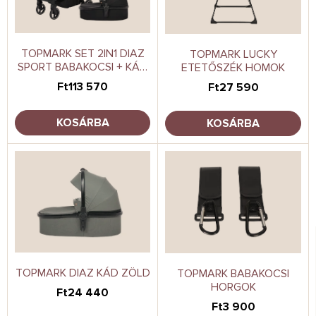
k
d
e
e
k
z
l
TOPMARK SET 2IN1 DIAZ
é
TOPMARK LUCKY
SPORT BABAKOCSI + KÁD
ETETŐSZÉK HOMOK
i
s
FEKETE
s
e
Ft113 570
Ft27 590
t
á
KOSÁRBA
KOSÁRBA
j
a
TOPMARK DIAZ KÁD ZÖLD
TOPMARK BABAKOCSI
HORGOK
Ft24 440
Ft3 900