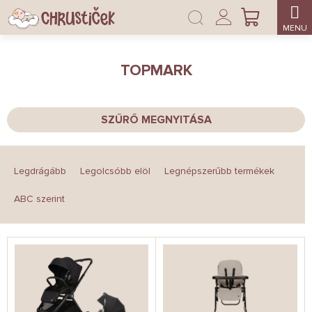
Ugrás
Bejelentkezés
a
KOSÁR
fő
tartalomhoz
TOPMARK
SZŰRŐ MEGNYITÁSA
T
e
Legdrágább
Legolcsóbb elöl
Legnépszerűbb termékek
r
m
ABC szerint
é
k
T
e
e
k
r
r
m
e
é
n