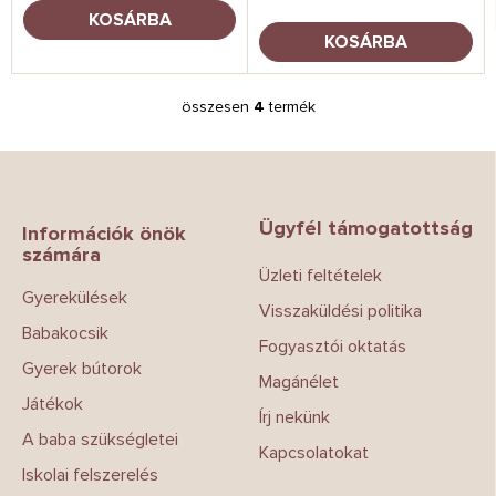
KOSÁRBA
KOSÁRBA
összesen
4
termék
L
i
s
L
t
á
a
b
i
Ügyfél támogatottság
l
Információk önök
r
számára
é
á
Üzleti feltételek
c
n
Gyerekülések
y
Visszaküldési politika
í
Babakocsik
t
Fogyasztói oktatás
á
Gyerek bútorok
Magánélet
s
Játékok
e
Írj nekünk
l
A baba szükségletei
e
Kapcsolatokat
m
Iskolai felszerelés
e