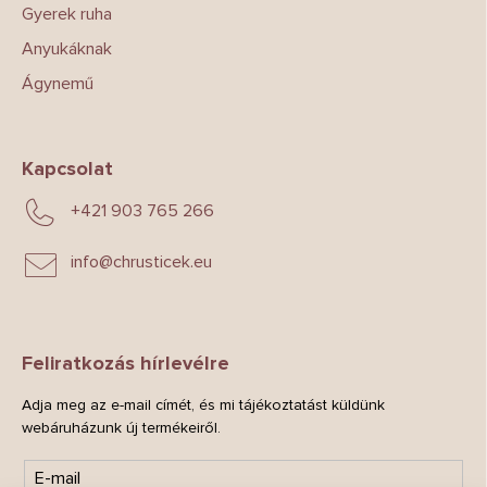
Gyerek ruha
i
Anyukáknak
Ágynemű
Kapcsolat
+421 903 765 266
info
@
chrusticek.eu
Feliratkozás hírlevélre
Adja meg az e-mail címét, és mi tájékoztatást küldünk
webáruházunk új termékeiről.
E-mail