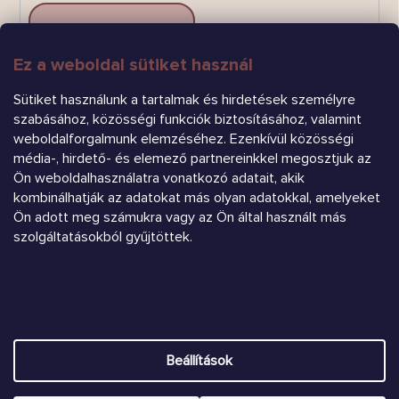
Ez a weboldal sütiket használ
FELIRATKOZÁS
Sütiket használunk a tartalmak és hirdetések személyre
szabásához, közösségi funkciók biztosításához, valamint
weboldalforgalmunk elemzéséhez. Ezenkívül közösségi
média-, hirdető- és elemező partnereinkkel megosztjuk az
Ön weboldalhasználatra vonatkozó adatait, akik
kombinálhatják az adatokat más olyan adatokkal, amelyeket
Ön adott meg számukra vagy az Ön által használt más
Árukereső.hu
szolgáltatásokból gyűjtöttek.
Heureka.sk
Beállítások
Shoptet készítette