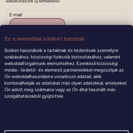
webáruházunk új termékeiről.
E-mail
Ez a weboldal sütiket használ
FELIRATKOZÁS
Sütiket használunk a tartalmak és hirdetések személyre
szabásához, közösségi funkciók biztosításához, valamint
weboldalforgalmunk elemzéséhez. Ezenkívül közösségi
média-, hirdető- és elemező partnereinkkel megosztjuk az
Ön weboldalhasználatra vonatkozó adatait, akik
kombinálhatják az adatokat más olyan adatokkal, amelyeket
Ön adott meg számukra vagy az Ön által használt más
Árukereső.hu
szolgáltatásokból gyűjtöttek.
Heureka.sk