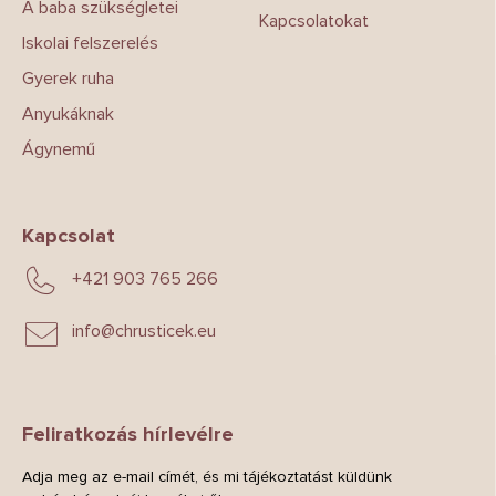
A baba szükségletei
Kapcsolatokat
Iskolai felszerelés
Gyerek ruha
Anyukáknak
Ágynemű
Kapcsolat
+421 903 765 266
info
@
chrusticek.eu
Feliratkozás hírlevélre
Adja meg az e-mail címét, és mi tájékoztatást küldünk