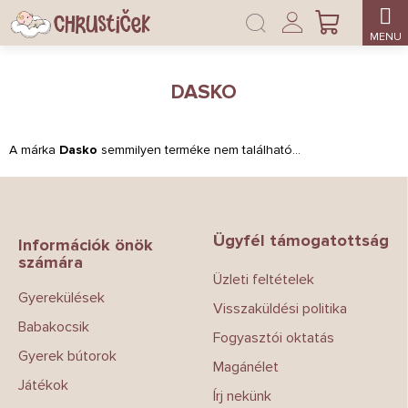
Ugrás
Bejelentkezés
a
KOSÁR
fő
tartalomhoz
DASKO
A márka
Dasko
semmilyen terméke nem található...
L
á
b
Ügyfél támogatottság
l
Információk önök
számára
é
Üzleti feltételek
c
Gyerekülések
Visszaküldési politika
Babakocsik
Fogyasztói oktatás
Gyerek bútorok
Magánélet
Játékok
Írj nekünk