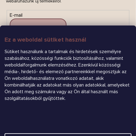
webáruházunk új termékeiről.
E-mail
Ez a weboldal sütiket használ
FELIRATKOZÁS
Sütiket használunk a tartalmak és hirdetések személyre
szabásához, közösségi funkciók biztosításához, valamint
weboldalforgalmunk elemzéséhez. Ezenkívül közösségi
média-, hirdető- és elemező partnereinkkel megosztjuk az
Ön weboldalhasználatra vonatkozó adatait, akik
kombinálhatják az adatokat más olyan adatokkal, amelyeket
Ön adott meg számukra vagy az Ön által használt más
Árukereső.hu
szolgáltatásokból gyűjtöttek.
Heureka.sk