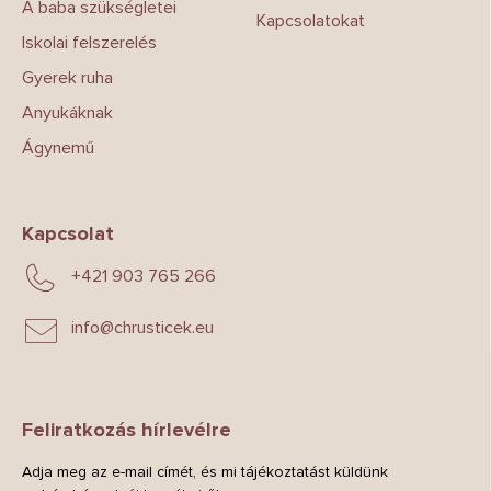
A baba szükségletei
Kapcsolatokat
Iskolai felszerelés
Gyerek ruha
Anyukáknak
Ágynemű
Kapcsolat
+421 903 765 266
info
@
chrusticek.eu
Feliratkozás hírlevélre
Adja meg az e-mail címét, és mi tájékoztatást küldünk