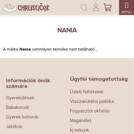
Ugrás
Bejelentkezés
a
KOSÁR
fő
tartalomhoz
NANIA
A márka
Nania
semmilyen terméke nem található...
L
á
b
Ügyfél támogatottság
l
Információk önök
számára
é
Üzleti feltételek
c
Gyerekülések
Visszaküldési politika
Babakocsik
Fogyasztói oktatás
Gyerek bútorok
Magánélet
Játékok
Írj nekünk