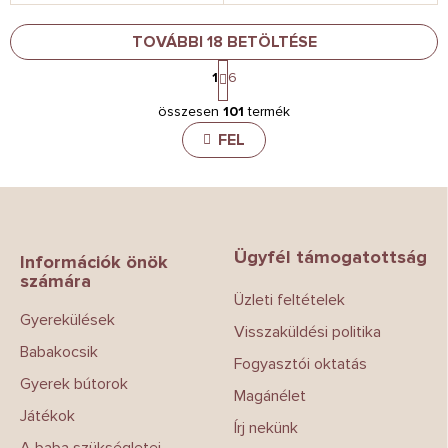
TOVÁBBI 18 BETÖLTÉSE
L
1
6
a
L
p
összesen
101
termék
i
o
z
s
FEL
á
t
s
a
i
L
r
á
á
b
n
Ügyfél támogatottság
l
Információk önök
y
számára
é
í
Üzleti feltételek
c
t
Gyerekülések
á
Visszaküldési politika
s
Babakocsik
e
Fogyasztói oktatás
l
Gyerek bútorok
Magánélet
e
Játékok
m
Írj nekünk
e
A baba szükségletei