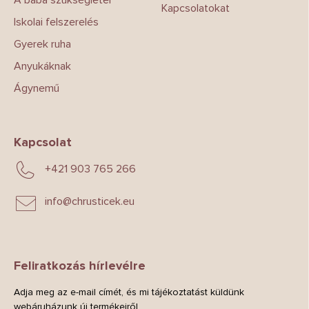
i
Kapcsolatokat
Iskolai felszerelés
Gyerek ruha
Anyukáknak
Ágynemű
Kapcsolat
+421 903 765 266
info
@
chrusticek.eu
Feliratkozás hírlevélre
Adja meg az e-mail címét, és mi tájékoztatást küldünk
webáruházunk új termékeiről.