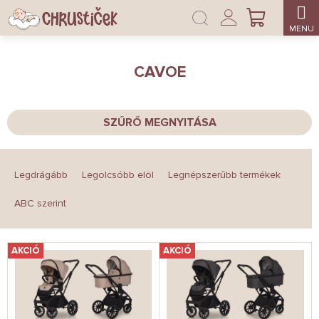
Ugrás
Bejelentkezés
a
KOSÁR
fő
tartalomhoz
CAVOE
SZŰRŐ MEGNYITÁSA
T
e
Legdrágább
Legolcsóbb elöl
Legnépszerűbb termékek
r
m
ABC szerint
é
k
T
e
AKCIÓ
AKCIÓ
e
k
r
r
m
e
é
n