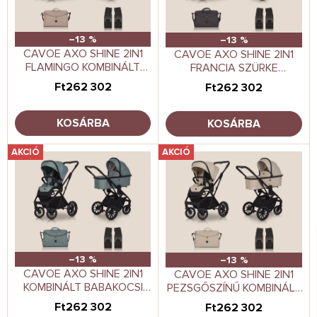
k
d
e
e
k
z
–13 %
–13 %
l
CAVOE AXO SHINE 2IN1
é
CAVOE AXO SHINE 2IN1
FLAMINGO KOMBINÁLT
FRANCIA SZÜRKE
i
s
BABAKOCSI
KOMBINÁLT BABAKOCSI
s
e
Ft262 302
Ft262 302
t
á
KOSÁRBA
KOSÁRBA
j
a
AKCIÓ
AKCIÓ
–13 %
–13 %
CAVOE AXO SHINE 2IN1
CAVOE AXO SHINE 2IN1
KOMBINÁLT BABAKOCSI
PEZSGŐSZÍNŰ KOMBINÁLT
BOHO GREEN
BABAKOCSI
Ft262 302
Ft262 302