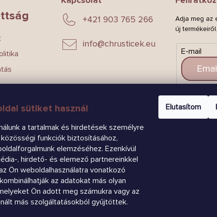
ttság
+421 903 765 266
Adja meg az e
új termékeiről
k
info
@
chrusticek.eu
E-mail
litika
atás
CSAT
Elutasítom
ldal sütiket használ
nálunk a tartalmak és hirdetések személyre
közösségi funkciók biztosításához,
boldalforgalmunk elemzéséhez. Ezenkívül
dia-, hirdető- és elemező partnereinkkel
az Ön weboldalhasználatra vonatkozó
k kombinálhatják az adatokat más olyan
amelyeket Ön adott meg számukra vagy az
znált más szolgáltatásokból gyűjtöttek.