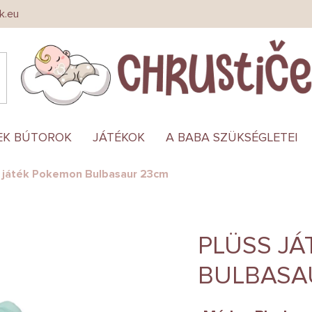
k.eu
EK BÚTOROK
JÁTÉKOK
A BABA SZÜKSÉGLETEI
s játék Pokemon Bulbasaur 23cm
PLÜSS J
BULBASA