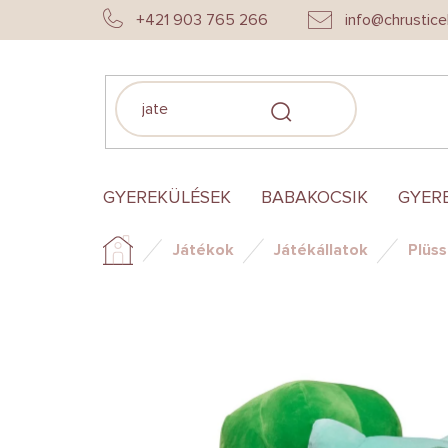
Ugrás
+421 903 765 266
info@chrustice
a
fő
tartalomhoz
KERESÉS
GYEREKÜLÉSEK
BABAKOCSIK
GYER
Játékok
Játékállatok
Plüs
Kezdőlap