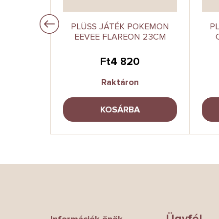
APYBARA
PLÜSS JÁTÉK POKEMON
P
23CM
EEVEE FLAREON 23CM
Ft4 820
Raktáron
A
KOSÁRBA
L
á
b
l
é
Ügyfél
Információk önök