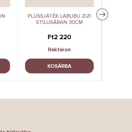
ON
PLÜSSJÁTÉK LABUBU ZIZI
MINECR
STÍLUSÁBAN 30CM
PLÜ
Ft2 220
Raktáron
KOSÁRBA
ás hírlevélre