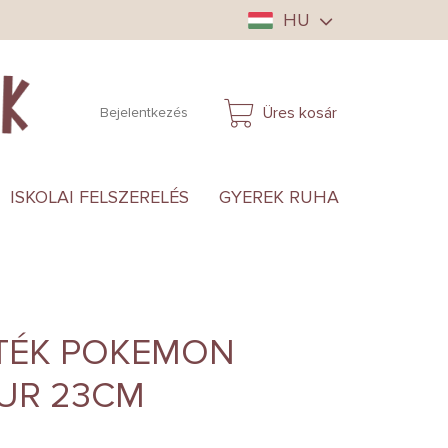
HU
Üres kosár
Bejelentkezés
KOSÁR
ISKOLAI FELSZERELÉS
GYEREK RUHA
ANYUKÁ
ÁTÉK POKEMON
UR 23CM