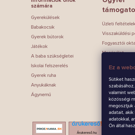
c
számára
támogato
Gyerekülések
Üzleti feltétele
Babakocsik
Visszaküldési po
Gyerek bútorok
Fogyasztói okt
Játékok
Magánélet
A baba szükségletei
Írj nekünk
Iskolai felszerelés
Ez a webo
Kapcsolatokat
Gyerek ruha
Sütiket hasz
Anyukáknak
szabásához, 
valamint we
Ágynemű
közösségi mé
megosztjuk 
adatait, aki
adatokkal, 
Ön által has
Árukereső.hu