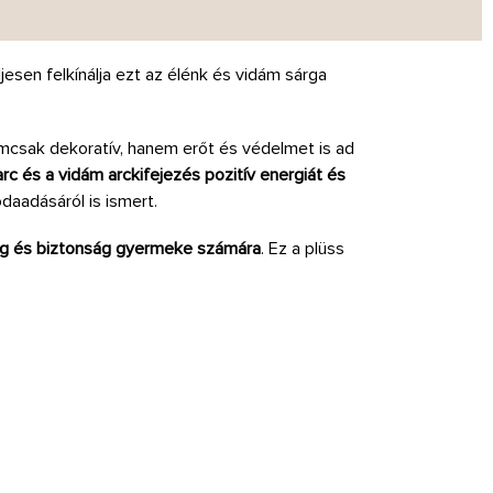
jesen felkínálja ezt az élénk és vidám sárga
emcsak dekoratív, hanem erőt és védelmet is ad
rc és a vidám arckifejezés pozitív energiát és
odaadásáról is ismert.
ág és biztonság gyermeke számára
. Ez a plüss