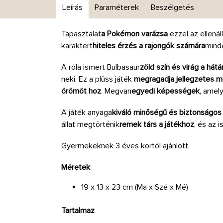
Leírás
Paraméterek
Beszélgetés
Tapasztalat
a Pokémon varázsa
ezzel az ellenál
karaktert
hiteles érzés a rajongók számára
minde
A róla ismert Bulbasaur
zöld szín és virág a hátá
neki. Ez a plüss játék
megragadja jellegzetes m
örömöt hoz
. Megvan
egyedi képességek
, amely
A játék anyaga
kiváló minőségű és biztonságos
állat megtörténik
remek társ a játékhoz
, és az i
Gyermekeknek 3 éves kortól ajánlott.
Méretek
19 x 13 x 23 cm (Ma x Szé x Mé)
Tartalmaz