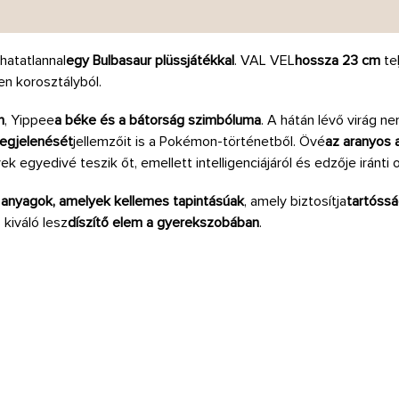
lhatatlannal
egy Bulbasaur plüssjátékkal
. VAL VEL
hossza 23 cm
tel
n korosztályból.
n
, Yippee
a béke és a bátorság szimbóluma
. A hátán lévő virág n
egjelenését
jellemzőit is a Pokémon-történetből. Övé
az aranyos a
ek egyedivé teszik őt, emellett intelligenciájáról és edzője iránti 
 anyagok, amelyek kellemes tapintásúak
, amely biztosítja
tartóss
s kiváló lesz
díszítő elem a gyerekszobában
.