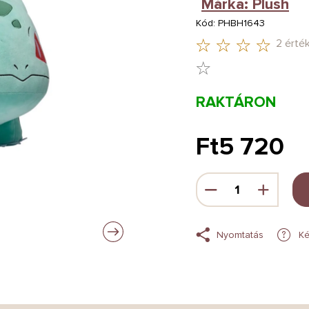
Márka:
Plush
Kód:
PHBH1643
2 érté
A
TERMÉK
RAKTÁRON
ÁTLAGOS
ÉRTÉKELÉSE
Ft5 720
5-
Egységár:
BŐL
4,0
CSILLAG.
Nyomtatás
Ké