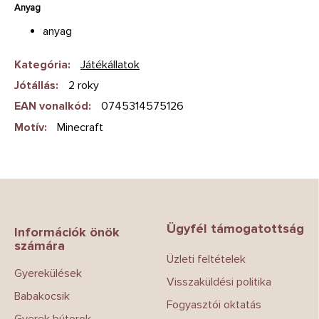
Anyag
anyag
Kategória
:
Játékállatok
Jótállás
:
2 roky
EAN vonalkód
:
0745314575126
Motív
:
Minecraft
L
á
b
Ügyfél támogatottság
l
Információk önök
számára
é
Üzleti feltételek
c
Gyerekülések
Visszaküldési politika
Babakocsik
Fogyasztói oktatás
Gyerek bútorok