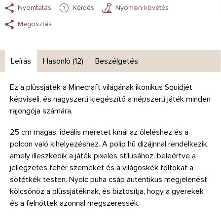
Nyomtatás
Kérdés
Nyomon követés
Megosztás
Leírás
Hasonló (12)
Beszélgetés
Ez a plüssjáték a Minecraft világának ikonikus Squidjét
képviseli, és nagyszerű kiegészítő a népszerű játék minden
rajongója számára.
25 cm magas, ideális méretet kínál az öleléshez és a
polcon való kihelyezéshez. A polip hű dizájnnal rendelkezik,
amely illeszkedik a játék pixeles stílusához, beleértve a
jellegzetes fehér szemeket és a világoskék foltokat a
sötétkék testen. Nyolc puha csáp autentikus megjelenést
kölcsönöz a plüssjátéknak, és biztosítja, hogy a gyerekek
és a felnőttek azonnal megszeressék.