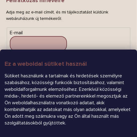
Feliratkozás hírlevélre
Adja meg az e-mail címét, és mi tájékoztatást küldünk
webáruházunk új termékeiről.
E-mail
Ez a weboldal sütiket használ
FELIRATKOZÁS
Sütiket használunk a tartalmak és hirdetések személyre
szabásához, közösségi funkciók biztosításához, valamint
weboldalforgalmunk elemzéséhez. Ezenkívül közösségi
média-, hirdető- és elemező partnereinkkel megosztjuk az
Ön weboldalhasználatra vonatkozó adatait, akik
kombinálhatják az adatokat más olyan adatokkal, amelyeket
Árukereső.hu
Ön adott meg számukra vagy az Ön által használt más
szolgáltatásokból gyűjtöttek.