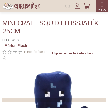
Ugrás
Bejelentkezés
a
KOSÁR
fő
tartalomhoz
MINECRAFT SQUID PLÜSSJÁTÉK
25CM
PHBH2019
Márka:
Plush
Nincs értékelés
Ugrás az értékeléshez
A
TERMÉK
ÁTLAGOS
ÉRTÉKELÉSE
5-
BŐL
0,0
CSILLAG.