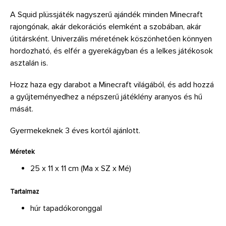
A Squid plüssjáték nagyszerű ajándék minden Minecraft
rajongónak, akár dekorációs elemként a szobában, akár
útitársként. Univerzális méretének köszönhetően könnyen
hordozható, és elfér a gyerekágyban és a lelkes játékosok
asztalán is.
Hozz haza egy darabot a Minecraft világából, és add hozzá
a gyűjteményedhez a népszerű játéklény aranyos és hű
mását.
Gyermekeknek 3 éves kortól ajánlott.
Méretek
25 x 11 x 11 cm (Ma x SZ x Mé)
Tartalmaz
húr tapadókoronggal