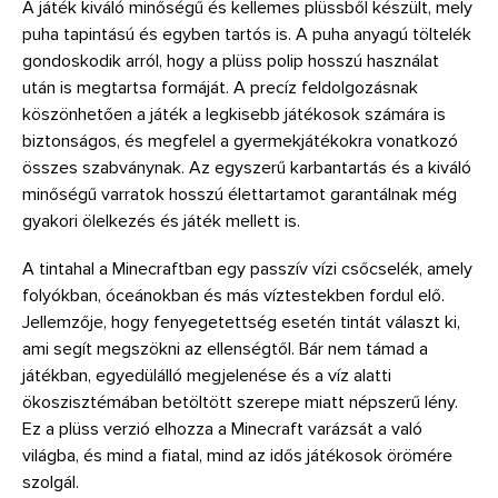
A játék kiváló minőségű és kellemes plüssből készült, mely
puha tapintású és egyben tartós is. A puha anyagú töltelék
gondoskodik arról, hogy a plüss polip hosszú használat
után is megtartsa formáját. A precíz feldolgozásnak
köszönhetően a játék a legkisebb játékosok számára is
biztonságos, és megfelel a gyermekjátékokra vonatkozó
összes szabványnak. Az egyszerű karbantartás és a kiváló
minőségű varratok hosszú élettartamot garantálnak még
gyakori ölelkezés és játék mellett is.
A tintahal a Minecraftban egy passzív vízi csőcselék, amely
folyókban, óceánokban és más víztestekben fordul elő.
Jellemzője, hogy fenyegetettség esetén tintát választ ki,
ami segít megszökni az ellenségtől. Bár nem támad a
játékban, egyedülálló megjelenése és a víz alatti
ökoszisztémában betöltött szerepe miatt népszerű lény.
Ez a plüss verzió elhozza a Minecraft varázsát a való
világba, és mind a fiatal, mind az idős játékosok örömére
szolgál.