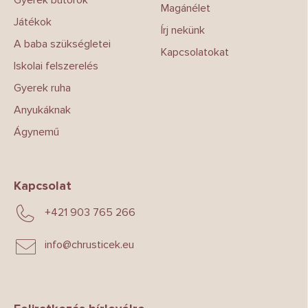
Magánélet
Játékok
Írj nekünk
A baba szükségletei
Kapcsolatokat
Iskolai felszerelés
Gyerek ruha
Anyukáknak
Ágynemű
Kapcsolat
+421 903 765 266
info
@
chrusticek.eu