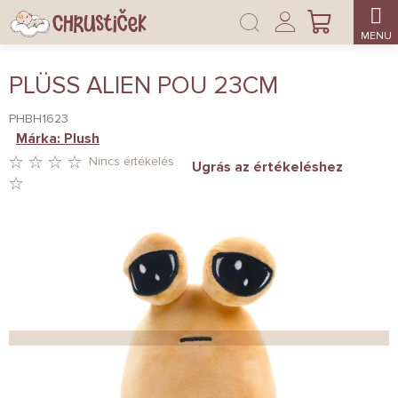
Ugrás
Bejelentkezés
a
KOSÁR
fő
tartalomhoz
PLÜSS ALIEN POU 23CM
PHBH1623
Márka:
Plush
Nincs értékelés
Ugrás az értékeléshez
A
TERMÉK
ÁTLAGOS
ÉRTÉKELÉSE
5-
BŐL
0,0
CSILLAG.