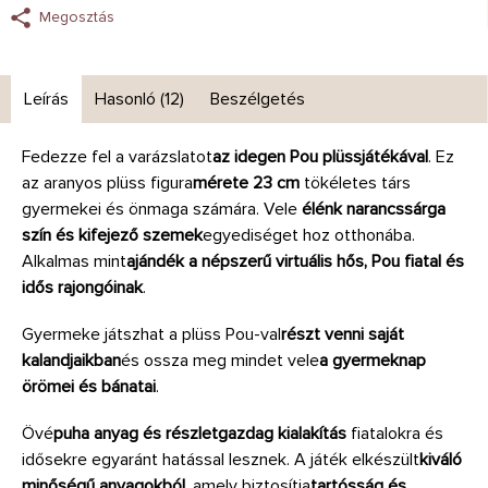
Megosztás
Leírás
Hasonló (12)
Beszélgetés
Fedezze fel a varázslatot
az idegen Pou plüssjátékával
. Ez
az aranyos plüss figura
mérete 23 cm
tökéletes társ
gyermekei és önmaga számára. Vele
élénk narancssárga
szín és kifejező szemek
egyediséget hoz otthonába.
Alkalmas mint
ajándék a népszerű virtuális hős, Pou fiatal és
idős rajongóinak
.
Gyermeke játszhat a plüss Pou-val
részt venni saját
kalandjaikban
és ossza meg mindet vele
a gyermeknap
örömei és bánatai
.
Övé
puha anyag és részletgazdag kialakítás
fiatalokra és
idősekre egyaránt hatással lesznek. A játék elkészült
kiváló
minőségű anyagokból
, amely biztosítja
tartósság és