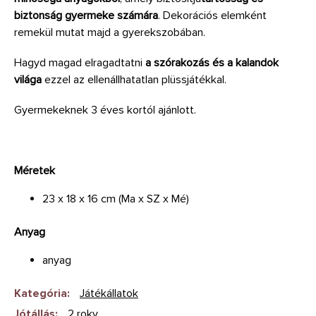
biztonság gyermeke számára
. Dekorációs elemként
remekül mutat majd a gyerekszobában.
Hagyd magad elragadtatni
a szórakozás és a kalandok
világa
ezzel az ellenállhatatlan plüssjátékkal.
Gyermekeknek 3 éves kortól ajánlott.
Méretek
23 x 18 x 16 cm (Ma x SZ x Mé)
Anyag
anyag
Kategória
:
Játékállatok
Jótállás
:
2 roky