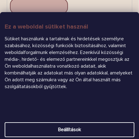
Ez a weboldal sütiket használ
FELIRATKOZÁS
Sütiket használunk a tartalmak és hirdetések személyre
szabásához, közösségi funkciók biztosításához, valamint
weboldalforgalmunk elemzéséhez. Ezenkívül közösségi
média-, hirdető- és elemező partnereinkkel megosztjuk az
Ön weboldalhasználatra vonatkozó adatait, akik
kombinálhatják az adatokat más olyan adatokkal, amelyeket
Árukereső.hu
Ön adott meg számukra vagy az Ön által használt más
szolgáltatásokból gyűjtöttek.
Heureka.sk
Shoptet készítette
Beállítások
Copyright 2026
Chrústiček.eu
. Minden jog fenntartva.
Süti