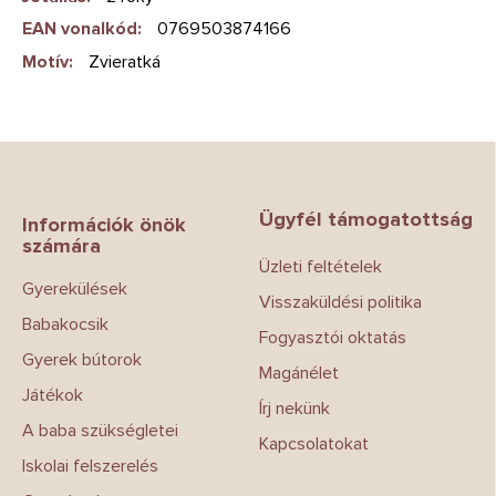
EAN vonalkód
:
0769503874166
Motív
:
Zvieratká
L
á
b
Ügyfél támogatottság
l
Információk önök
számára
é
Üzleti feltételek
c
Gyerekülések
Visszaküldési politika
Babakocsik
Fogyasztói oktatás
Gyerek bútorok
Magánélet
Játékok
Írj nekünk
A baba szükségletei
Kapcsolatokat
Iskolai felszerelés