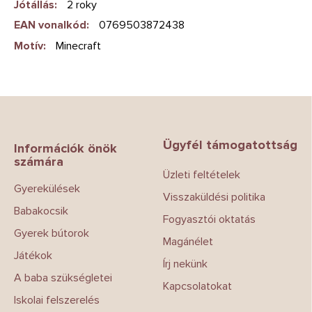
Jótállás
:
2 roky
EAN vonalkód
:
0769503872438
Motív
:
Minecraft
L
á
b
Ügyfél támogatottság
l
Információk önök
számára
é
Üzleti feltételek
c
Gyerekülések
Visszaküldési politika
Babakocsik
Fogyasztói oktatás
Gyerek bútorok
Magánélet
Játékok
Írj nekünk
A baba szükségletei
Kapcsolatokat
Iskolai felszerelés