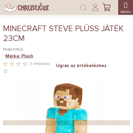
Ugrás
Bejelentkezés
a
KOSÁR
fő
tartalomhoz
MINECRAFT STEVE PLÜSS JÁTÉK
23CM
PHBH1450
Márka:
Plush
3 értékelés
Ugrás az értékeléshez
A
TERMÉK
ÁTLAGOS
ÉRTÉKELÉSE
5-
BŐL
1,7
CSILLAG.