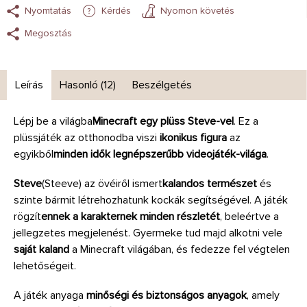
Nyomtatás
Kérdés
Nyomon követés
Megosztás
Leírás
Hasonló (12)
Beszélgetés
Lépj be a világba
Minecraft egy plüss Steve-vel
. Ez a
plüssjáték az otthonodba viszi
ikonikus figura
az
egyikből
minden idők legnépszerűbb videojáték-világa
.
Steve
(Steeve) az övéiről ismert
kalandos természet
és
szinte bármit létrehozhatunk kockák segítségével. A játék
rögzít
ennek a karakternek minden részletét
, beleértve a
jellegzetes megjelenést. Gyermeke tud majd alkotni vele
saját kaland
a Minecraft világában, és fedezze fel végtelen
lehetőségeit.
A játék anyaga
minőségi és biztonságos anyagok
, amely