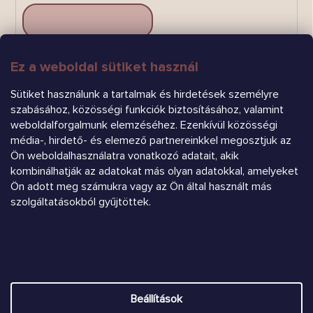
Ez a weboldal sütiket használ
FELIRATKOZÁS
Sütiket használunk a tartalmak és hirdetések személyre
szabásához, közösségi funkciók biztosításához, valamint
weboldalforgalmunk elemzéséhez. Ezenkívül közösségi
média-, hirdető- és elemező partnereinkkel megosztjuk az
Ön weboldalhasználatra vonatkozó adatait, akik
kombinálhatják az adatokat más olyan adatokkal, amelyeket
Árukereső.hu
Ön adott meg számukra vagy az Ön által használt más
szolgáltatásokból gyűjtöttek.
Heureka.sk
Shoptet készítette
Beállítások