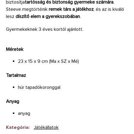
biztosítja
tartósság és biztonság gyermeke számára
.
Steeve megtörténik
remek társ a játékhoz
, és az is kiváló
lesz
díszítő elem a gyerekszobában
.
Gyermekeknek 3 éves kortól ajánlott.
Méretek
23 x 15 x 9 cm (Ma x SZ x Mé)
Tartalmaz
húr tapadókoronggal
Anyag
anyag
Kategória
:
Játékállatok