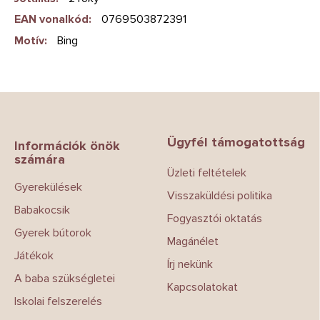
EAN vonalkód
:
0769503872391
Motív
:
Bing
L
á
b
Ügyfél támogatottság
l
Információk önök
számára
é
Üzleti feltételek
c
Gyerekülések
Visszaküldési politika
Babakocsik
Fogyasztói oktatás
Gyerek bútorok
Magánélet
Játékok
Írj nekünk
A baba szükségletei
Kapcsolatokat
Iskolai felszerelés