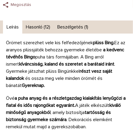
Megosztás
Leírás
Hasonló (12)
Beszélgetés (1)
Örömet szerezhet vele kis felfedezőjének
plüss Bing.
Ez az
aranyos plüssjáték behozza gyermeke életébe
a kedvenc
tévéhős Bingo
puha társ formájában. A Bing arról
ismert
kíváncsiság, kaland és szeretet a barátaid iránt
.
Gyermeke játszhat plüss Bingünkkel
részt vesz
saját
kalandok
és ossza meg vele minden örömét és
bánatát
Gyereknap.
Övé
a puha anyag és a részletgazdag kialakítás lenyűgözi a
fiatal és idős rajongókat egyaránt.
A játék elkészült
kiváló
minőségű anyagokból
, amely biztosítja
tartósság és
biztonság gyermeke számára
. Dekorációs elemként
remekül mutat majd a gyerekszobában.