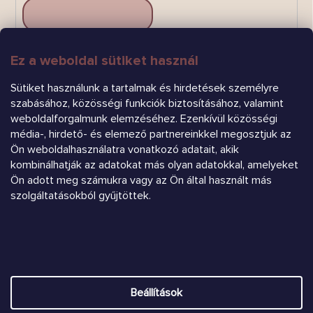
Ez a weboldal sütiket használ
FELIRATKOZÁS
Sütiket használunk a tartalmak és hirdetések személyre
szabásához, közösségi funkciók biztosításához, valamint
weboldalforgalmunk elemzéséhez. Ezenkívül közösségi
média-, hirdető- és elemező partnereinkkel megosztjuk az
Ön weboldalhasználatra vonatkozó adatait, akik
kombinálhatják az adatokat más olyan adatokkal, amelyeket
Árukereső.hu
Ön adott meg számukra vagy az Ön által használt más
szolgáltatásokból gyűjtöttek.
Heureka.sk
Shoptet készítette
Beállítások
Copyright 2026
Chrústiček.eu
. Minden jog fenntartva.
Süti