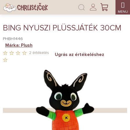
Ugrás
Bejelentkezés
a
KOSÁR
fő
tartalomhoz
BING NYUSZI PLÜSSJÁTÉK 30CM
PHBH1446
Márka:
Plush
2 értékelés
Ugrás az értékeléshez
A
TERMÉK
ÁTLAGOS
ÉRTÉKELÉSE
5-
BŐL
5,0
CSILLAG.