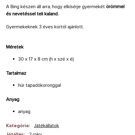
A Bing készen áll arra, hogy elkísérje gyermekét
örömmel
és nevetéssel teli kaland.
Gyermekeknek 3 éves kortól ajánlott.
Méretek
30 x 17 x 8 cm (h x szé x é)
Tartalmaz
húr tapadókoronggal
Anyag
anyag
Kategória
:
Játékállatok
Jótállás
:
2 roky