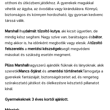
otthoni és útközbeni játékhoz. A gyerekek magukkal
vihetik az ágyba, az óvodába vagy kirándulásra. Könnyű,
biztonságos és könnyen hordozható, így gyorsan kedvenc
társsá válik.
Marshall
Ihaj
dalmát tűzoltó kutya
, aki kicsit ügyetlen, de
mindig kész segíteni. Nagy szíve van, barátságos és
bátor
,
még akkor is, ha időnként megbotlik vagy elesik. A
tűzoltó
felszerelés
a
mentési készségek
segít megvédeni
másokat és szükség esetén megment.
Plüss Marshall
nagyszerű ajándék fiúknak és lányoknak, akik
szeretik
Mancs őrjárat
és a
mentési történetek
Támogatja a
gyerekek fantáziáját, biztonságérzetet ad, és rengeteg
szórakoztató játékot és ölelkezésre késztető pillanatot
kínál.
Gyermekeknek 3 éves kortól ajánlott.
Méretek