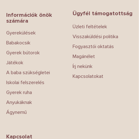
á
b
Ügyfél támogatottság
l
Információk önök
számára
é
Üzleti feltételek
c
Gyerekülések
Visszaküldési politika
Babakocsik
Fogyasztói oktatás
Gyerek bútorok
Magánélet
Játékok
Írj nekünk
A baba szükségletei
Kapcsolatokat
Iskolai felszerelés
Gyerek ruha
Anyukáknak
Ágynemű
Kapcsolat