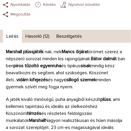
Nyomtatás
Kérdés
Nyomon követés
Megosztás
Leírás
Hasonló (12)
Beszélgetés
Marshall plüssjáték
nak,-nek
Mancs őrjárat
örömet szerez a
népszerű sorozat minden kis rajongójának.
Bátor dalmát
ban
ben
piros tűzoltó egyenruha
és tipikus
sisak
mindig kész
beavatkozni és segíteni, ahol szükséges. Köszönet
illeti...
vidám kifejezés
és nagy
csillogó szemek
minden
gyermek szívét meg fogja nyerni.
A játék kiváló minőségű, puha anyagból készült
plüss
, ami
kellemes tapintású és ideális az ölelkezéshez.
Köszönöm
hímzés
és részletes feldolgozási
munkálatok
Marshall
Nagyon realisztikusan és hűen másolja
a sorozat szereplőjét. 23 cm-es magasságával ideális