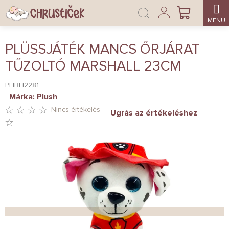
Ugrás
Bejelentkezés
a
KOSÁR
fő
tartalomhoz
PLÜSSJÁTÉK MANCS ŐRJÁRAT
TŰZOLTÓ MARSHALL 23CM
PHBH2281
Márka:
Plush
Nincs értékelés
Ugrás az értékeléshez
A
TERMÉK
ÁTLAGOS
ÉRTÉKELÉSE
5-
BŐL
0,0
CSILLAG.