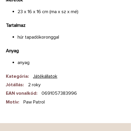
23 x 16 x 16 cm (ma x sz x mé)
Tartalmaz
húr tapadókoronggal
Anyag
anyag
Kategória
:
Játékállatok
Jótállás
:
2 roky
EAN vonalkód
:
0691057383996
Motív
:
Paw Patrol
L