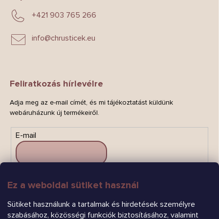
+421 903 765 266
info
@
chrusticek.eu
Feliratkozás hírlevélre
Adja meg az e-mail címét, és mi tájékoztatást küldünk
webáruházunk új termékeiről.
E-mail
Ez a weboldal sütiket használ
FELIRATKOZÁS
Sütiket használunk a tartalmak és hirdetések személyre
szabásához, közösségi funkciók biztosításához, valamint