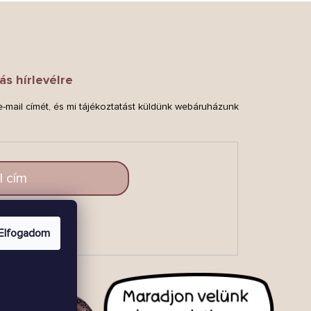
ás hírlevélre
-mail címét, és mi tájékoztatást küldünk webáruházunk
.
LAKOZZ
Elfogadom
BE!