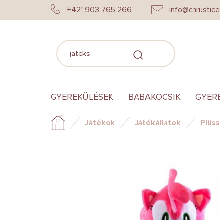
Ugrás
+421 903 765 266
info@chrustice
a
fő
tartalomhoz
KERESÉS
GYEREKÜLÉSEK
BABAKOCSIK
GYER
Játékok
Játékállatok
Plüs
Kezdőlap