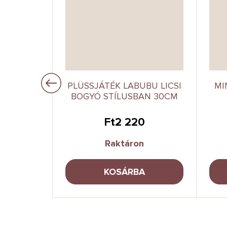
NGO BLUE
PLÜSSJÁTÉK LABUBU LICSI
MI
BOGYÓ STÍLUSBAN 30CM
0
Ft2 220
Raktáron
A
KOSÁRBA