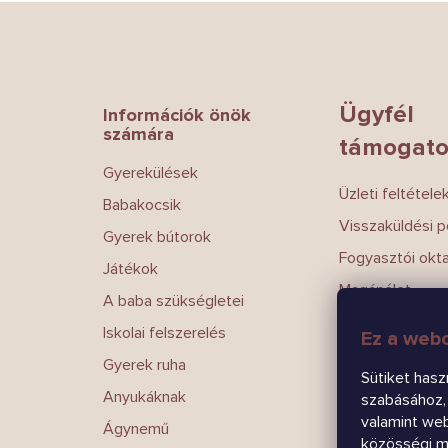
L
á
b
l
é
Ügyfél
Információk önök
c
számára
támogato
Gyerekülések
Üzleti feltétele
Babakocsik
Visszaküldési po
Gyerek bútorok
Fogyasztói okt
Játékok
Magánélet
A baba szükségletei
Írj nekünk
Iskolai felszerelés
Ez a webo
Kapcsolatokat
Gyerek ruha
Sütiket hasz
Anyukáknak
szabásához, 
valamint we
Ágynemű
közösségi mé