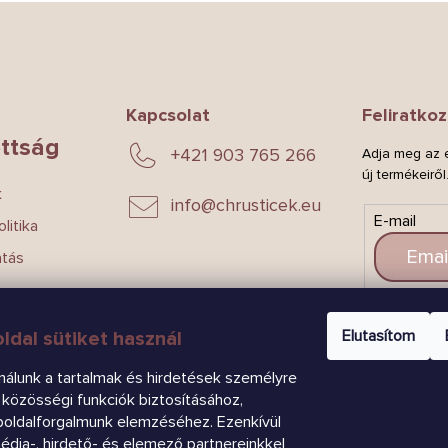
Kapcsolat
Feliratkoz
ttság
+421 903 765 266
Adja meg az e
új termékeiről
k
info
@
chrusticek.eu
E-mail
litika
atás
CSAT
Elutasítom
ldal sütiket használ
nálunk a tartalmak és hirdetések személyre
közösségi funkciók biztosításához,
boldalforgalmunk elemzéséhez. Ezenkívül
dia-, hirdető- és elemező partnereinkkel