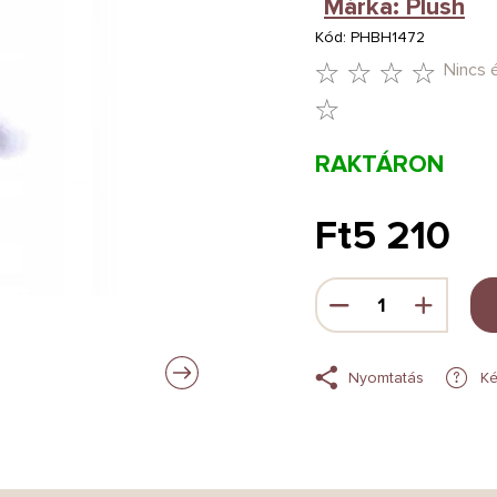
Márka:
Plush
Kód:
PHBH1472
Nincs 
A
TERMÉK
RAKTÁRON
ÁTLAGOS
ÉRTÉKELÉSE
Ft5 210
5-
Egységár:
BŐL
0,0
CSILLAG.
Nyomtatás
Ké