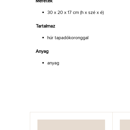
Méretek
30 x 20 x 17 cm (h x szé x é)
Tartalmaz
húr tapadókoronggal
Anyag
anyag