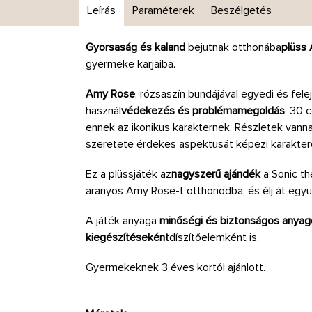
Leírás
Paraméterek
Beszélgetés
Gyorsaság és kaland
bejutnak otthonába
plüss
gyermeke karjaiba.
Amy Rose
, rózsaszín bundájával egyedi és fele
használ
védekezés és problémamegoldás
. 30 
ennek az ikonikus karakternek. Részletek vanna
szeretete érdekes aspektusát képezi karakter
Ez a plüssjáték az
nagyszerű ajándék
a Sonic th
aranyos Amy Rose-t otthonodba, és élj át együ
A játék anyaga
minőségi és biztonságos anyag
kiegészítéseként
díszítőelemként is.
Gyermekeknek 3 éves kortól ajánlott.