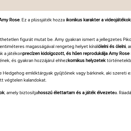
 Amy Rose
. Ez a plüssjáték hozza
ikonikus karakter a videojátékok
jthetetlen figurát mutat be. Amy gyakran ismert a jellegzetes Pik
centiméteres magasságával rengeteg helyet kínál
ölelni és ölelni
, 
k a játékon
precízen kidolgozott, és hűen reprodukálja Amy Rose
ének, és gyakran hozzájárul ehhez
komikus helyzetek
történetekb
e Hedgehog emléktárgyak gyűjtőinek vagy bárkinek, aki szereti e
tt végtelen kalandokat.
ok
, amely biztosítja
hosszú élettartam és a játék élvezete
a. Ráad