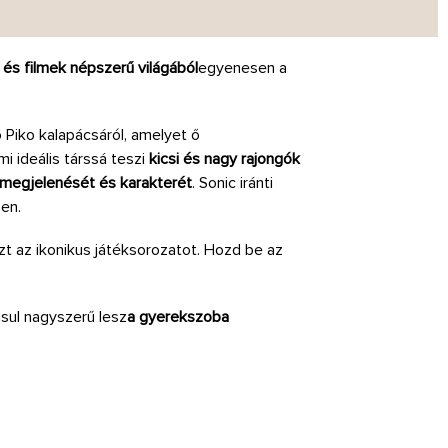
 és filmek népszerű világából
egyenesen a
o Piko kalapácsáról, amelyet ő
ami ideális társsá teszi
kicsi és nagy rajongók
 megjelenését és karakterét
. Sonic iránti
en.
zt az ikonikus játéksorozatot. Hozd be az
ásul nagyszerű lesz
a gyerekszoba