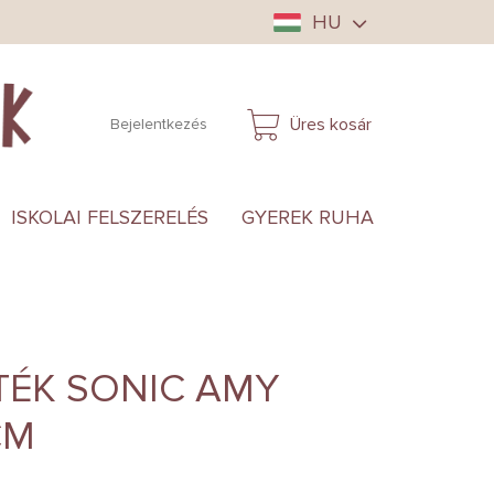
HU
Üres kosár
Bejelentkezés
KOSÁR
ISKOLAI FELSZERELÉS
GYEREK RUHA
ANYUKÁ
TÉK SONIC AMY
CM