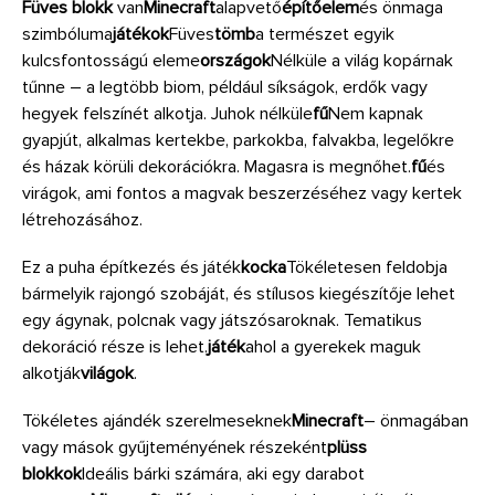
Füves blokk
van
Minecraft
alapvető
építőelem
és önmaga
szimbóluma
játékok
Füves
tömb
a természet egyik
kulcsfontosságú eleme
országok
Nélküle a világ kopárnak
tűnne – a legtöbb biom, például síkságok, erdők vagy
hegyek felszínét alkotja. Juhok nélküle
fű
Nem kapnak
gyapjút, alkalmas kertekbe, parkokba, falvakba, legelőkre
és házak körüli dekorációkra. Magasra is megnőhet.
fű
és
virágok, ami fontos a magvak beszerzéséhez vagy kertek
létrehozásához.
Ez a puha építkezés és játék
kocka
Tökéletesen feldobja
bármelyik rajongó szobáját, és stílusos kiegészítője lehet
egy ágynak, polcnak vagy játszósaroknak. Tematikus
dekoráció része is lehet.
játék
ahol a gyerekek maguk
alkotják
világok
.
Tökéletes ajándék szerelmeseknek
Minecraft
– önmagában
vagy mások gyűjteményének részeként
plüss
blokkok
Ideális bárki számára, aki egy darabot