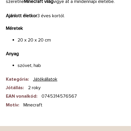
szeretne
Minecraft világ
vigye át a mindennapi életébe.
Ajánlott életkor
3 éves kortól.
Méretek
20 x 20 x 20 cm
Anyag
szövet, hab
Kategória
:
Játékállatok
Jótállás
:
2 roky
EAN vonalkód
:
0745314576567
Motív
:
Minecraft
L