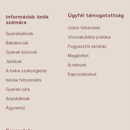
á
b
Ügyfél támogatottság
l
Információk önök
számára
é
Üzleti feltételek
c
Gyerekülések
Visszaküldési politika
Babakocsik
Fogyasztói oktatás
Gyerek bútorok
Magánélet
Játékok
Írj nekünk
A baba szükségletei
Kapcsolatokat
Iskolai felszerelés
Gyerek ruha
Anyukáknak
Ágynemű