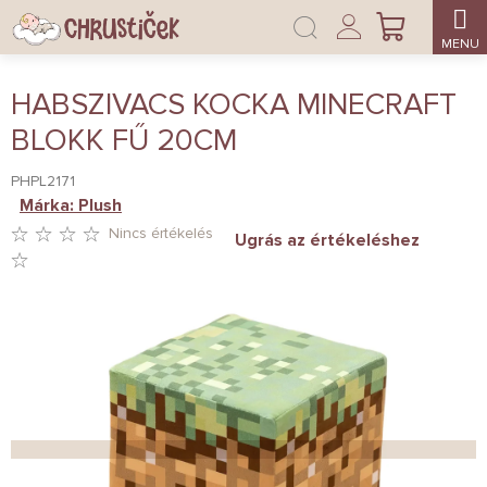
Ugrás
Bejelentkezés
a
KOSÁR
fő
tartalomhoz
HABSZIVACS KOCKA MINECRAFT
BLOKK FŰ 20CM
PHPL2171
Márka:
Plush
Nincs értékelés
Ugrás az értékeléshez
A
TERMÉK
ÁTLAGOS
ÉRTÉKELÉSE
5-
BŐL
0,0
CSILLAG.