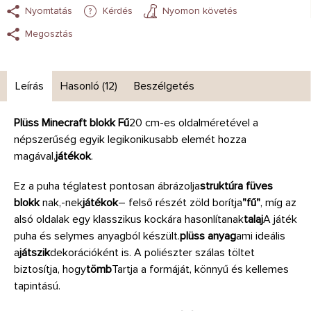
Nyomtatás
Kérdés
Nyomon követés
Megosztás
Leírás
Hasonló (12)
Beszélgetés
Plüss Minecraft blokk Fű
20 cm-es oldalméretével a
népszerűség egyik legikonikusabb elemét hozza
magával.
játékok
.
Ez a puha téglatest pontosan ábrázolja
struktúra
füves
blokk
nak,-nek
játékok
– felső részét zöld borítja
"fű"
, míg az
alsó oldalak egy klasszikus kockára hasonlítanak
talaj
A játék
puha és selymes anyagból készült.
plüss anyag
ami ideális
a
játszik
dekorációként is. A poliészter szálas töltet
biztosítja, hogy
tömb
Tartja a formáját, könnyű és kellemes
tapintású.