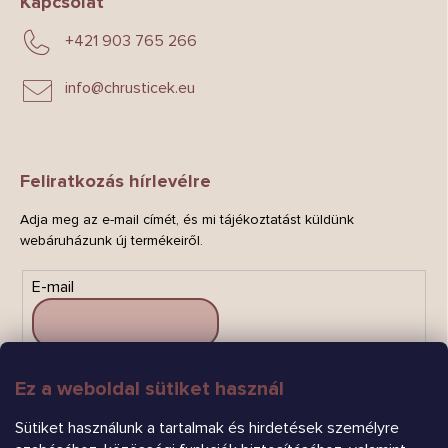
Kapcsolat
+421 903 765 266
info
@
chrusticek.eu
Feliratkozás hírlevélre
Adja meg az e-mail címét, és mi tájékoztatást küldünk
webáruházunk új termékeiről.
E-mail
Ez a weboldal sütiket használ
FELIRATKOZÁS
Sütiket használunk a tartalmak és hirdetések személyre