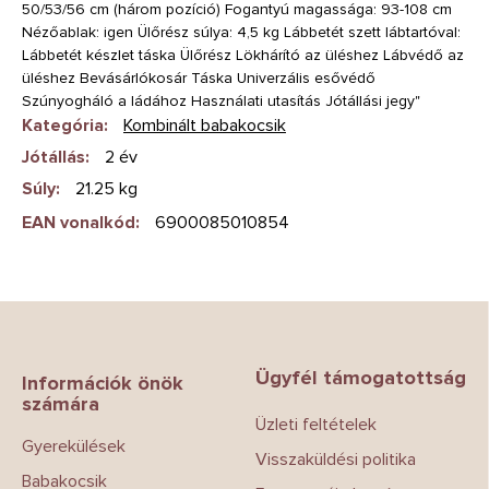
50/53/56 cm (három pozíció) Fogantyú magassága: 93-108 cm
Nézőablak: igen Ülőrész súlya: 4,5 kg Lábbetét szett lábtartóval:
Lábbetét készlet táska Ülőrész Lökhárító az üléshez Lábvédő az
üléshez Bevásárlókosár Táska Univerzális esővédő
Szúnyogháló a ládához Használati utasítás Jótállási jegy"
Kategória
:
Kombinált babakocsik
Jótállás
:
2 év
Súly
:
21.25 kg
EAN vonalkód
:
6900085010854
L
á
b
Ügyfél támogatottság
l
Információk önök
számára
é
Üzleti feltételek
c
Gyerekülések
Visszaküldési politika
Babakocsik