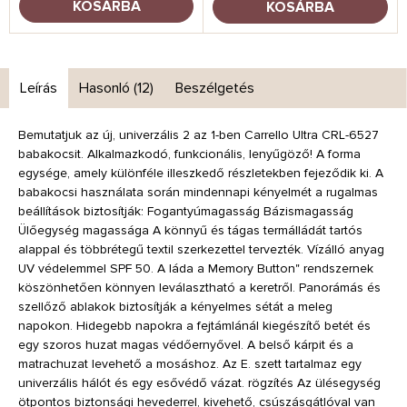
KOSÁRBA
KOSÁRBA
Leírás
Hasonló (12)
Beszélgetés
Bemutatjuk az új, univerzális 2 az 1-ben Carrello Ultra CRL-6527
babakocsit. Alkalmazkodó, funkcionális, lenyűgöző! A forma
egysége, amely különféle illeszkedő részletekben fejeződik ki. A
babakocsi használata során mindennapi kényelmét a rugalmas
beállítások biztosítják: Fogantyúmagasság Bázismagasság
Ülőegység magassága A könnyű és tágas termálládát tartós
alappal és többrétegű textil szerkezettel tervezték. Vízálló anyag
UV védelemmel SPF 50. A láda a Memory Button" rendszernek
köszönhetően könnyen leválasztható a keretről. Panorámás és
szellőző ablakok biztosítják a kényelmes sétát a meleg
napokon. Hidegebb napokra a fejtámlánál kiegészítő betét és
egy szoros huzat magas védőernyővel. A belső kárpit és a
matrachuzat levehető a mosáshoz. Az E. szett tartalmaz egy
univerzális hálót és egy esővédő vázat. rögzítés Az ülésegység
ötpontos biztonsági hevederrel, kivehető, csúszásgátlóval van