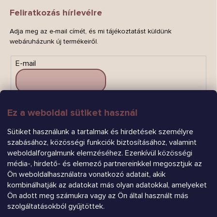
Feliratkozás hírlevélre
Adja meg az e-mail címét, és mi tájékoztatást küldünk
webáruházunk új termékeiről.
E-mail
Ez a weboldal sütiket használ
FELIRATKOZÁS
Sütiket használunk a tartalmak és hirdetések személyre
szabásához, közösségi funkciók biztosításához, valamint
weboldalforgalmunk elemzéséhez. Ezenkívül közösségi
média-, hirdető- és elemező partnereinkkel megosztjuk az
Ön weboldalhasználatra vonatkozó adatait, akik
kombinálhatják az adatokat más olyan adatokkal, amelyeket
Ön adott meg számukra vagy az Ön által használt más
Árukereső.hu
szolgáltatásokból gyűjtöttek.