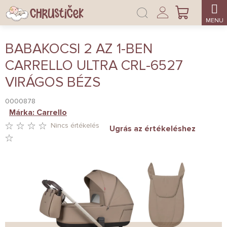
Ugrás
Bejelentkezés
a
KOSÁR
fő
tartalomhoz
BABAKOCSI 2 AZ 1-BEN
CARRELLO ULTRA CRL-6527
VIRÁGOS BÉZS
0000878
Márka:
Carrello
Nincs értékelés
Ugrás az értékeléshez
A
TERMÉK
ÁTLAGOS
ÉRTÉKELÉSE
5-
BŐL
0,0
CSILLAG.