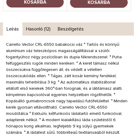
KOSÁRBA
KOSÁRBA
Leírás
Hasonló (12)
Beszélgetés
Carrello Vector CRL-6550 babakocsi váz ° Tartós és könnyű
alumínium váz teleszkópos magasságállítással a szülői
fogantyúhoz négy pozícióban és dupla fékrendszerrel. ° Puha
felfüggesztés rugók minden keréken. ° A keret támasz nélkül
összecsukva függőlegesen áll, és védett a véletlen
összecsukódás ellen. ° Tágas, zárt kosár kemény fenékkel,
maximális teherbírása 3 kg. ° Az automatikus stabilizátorral
ellátott első kerekek 360°-ban forognak, és a lábtámasz alatti
kényelmes kapcsolóval egyenes helyzetben rögzíthetők. °
Kopásálló gumiabroncsok nagy tapadású futófelülettel. ° Minden
kerék gyorsan eltávolítható. Carrello Vector CRL-6550
mosdótálca ° Exkluzív, kétfunkciós ládatartó emelő funkcióval,
adapterek nélkül. ° A modern kialakítású láda születéstől 6
hónapos korig alkalmas, legfeljebb 9 kg súlyú gyermekek
számára. ° A ládatest sűrű, többrétegű textilanyagból készült,