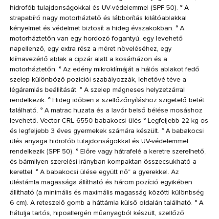
hidrofób tulajdonságokkal és UV-védelemmel (SPF 50). ° A
strapabíró nagy motorháztető és lábborítás kilátóablakkal
kényelmet és védelmet biztosít a hideg évszakokban. ° A
motorháztetőn van egy hordozó fogantyú, egy levehető
napellenző, egy extra rész a méret növeléséhez, egy
klímavezérlő ablak a cipzár alatt a kosárházon és a
motorháztetőn. ° Az edény mikroklímáját a hálós ablakot fedő
szelep különböző pozíciói szabályozzák, lehetővé téve a
légáramlás beállítását. ° A szelep mágneses helyzetzárral
rendelkezik. ° Hideg időben a szellőzőnyíláshoz szigetelő betét
található. ° A matrac huzata és a lavór belső bélése mosáshoz
levehető. Vector CRL-6550 babakocsi ülés ° Legfeljebb 22 kg-os
és legfeljebb 3 éves gyermekek számára készült. ° A babakocsi
ülés anyaga hidrofób tulajdonságokkal és UV-védelemmel
rendelkezik (SPF 50). ° Előre vagy hátrafelé a keretre szerelhető,
és bármilyen szerelési irányban kompaktan összecsukható a
kerettel. ° A babakocsi ülése együtt nő" a gyerekkel. Az
üléstámla magassága állítható és három pozíció egyikében
állítható (a minimális és maximális magasság közötti különbség
6 cm). A reteszelő gomb a háttámla külső oldalán található. ° A
hátulja tartós, hipoallergén műanyagból készült, szellőző