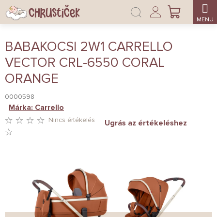
Ugrás
Bejelentkezés
a
KOSÁR
fő
tartalomhoz
BABAKOCSI 2W1 CARRELLO
VECTOR CRL-6550 CORAL
ORANGE
0000598
Márka:
Carrello
Nincs értékelés
Ugrás az értékeléshez
A
TERMÉK
ÁTLAGOS
ÉRTÉKELÉSE
5-
BŐL
0,0
CSILLAG.