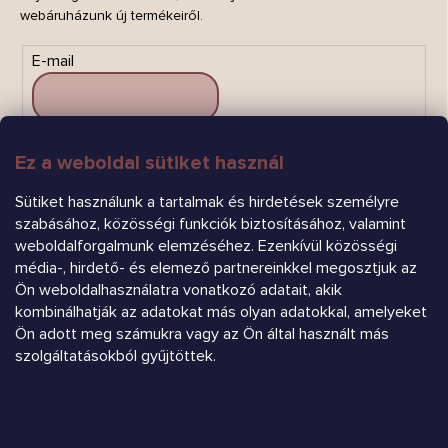
webáruházunk új termékeiről.
E-mail
Ez a weboldal sütiket használ
FELIRATKOZÁS
Sütiket használunk a tartalmak és hirdetések személyre
szabásához, közösségi funkciók biztosításához, valamint
weboldalforgalmunk elemzéséhez. Ezenkívül közösségi
média-, hirdető- és elemező partnereinkkel megosztjuk az
Ön weboldalhasználatra vonatkozó adatait, akik
kombinálhatják az adatokat más olyan adatokkal, amelyeket
Ön adott meg számukra vagy az Ön által használt más
Árukereső.hu
szolgáltatásokból gyűjtöttek.
Heureka.sk