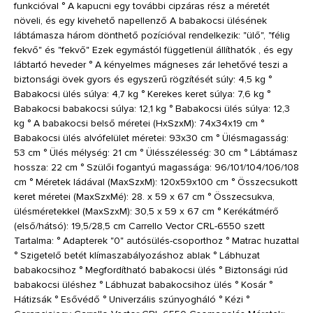
funkcióval ° A kapucni egy további cipzáras rész a méretét
növeli, és egy kivehető napellenző A babakocsi ülésének
lábtámasza három dönthető pozícióval rendelkezik: "ülő", "félig
fekvő" és "fekvő" Ezek egymástól függetlenül állíthatók , és egy
lábtartó heveder ° A kényelmes mágneses zár lehetővé teszi a
biztonsági övek gyors és egyszerű rögzítését súly: 4,5 kg °
Babakocsi ülés súlya: 4,7 kg ° Kerekes keret súlya: 7,6 kg °
Babakocsi babakocsi súlya: 12,1 kg ° Babakocsi ülés súlya: 12,3
kg ° A babakocsi belső méretei (HxSzxM): 74x34x19 cm °
Babakocsi ülés alvófelület méretei: 93x30 cm ° Ülésmagasság:
53 cm ° Ülés mélység: 21 cm ° Ülésszélesség: 30 cm ° Lábtámasz
hossza: 22 cm ° Szülői fogantyú magassága: 96/101/104/106/108
cm ° Méretek ládával (MaxSzxM): 120x59x100 cm ° Összecsukott
keret méretei (MaxSzxMé): 28. x 59 x 67 cm ° Összecsukva,
ülésméretekkel (MaxSzxM): 30,5 x 59 x 67 cm ° Kerékátmérő
(első/hátsó): 19,5/28,5 cm Carrello Vector CRL-6550 szett
Tartalma: ° Adapterek "0" autósülés-csoporthoz ° Matrac huzattal
° Szigetelő betét klímaszabályozáshoz ablak ° Lábhuzat
babakocsihoz ° Megfordítható babakocsi ülés ° Biztonsági rúd
babakocsi üléshez ° Lábhuzat babakocsihoz ülés ° Kosár °
Hátizsák ° Esővédő ° Univerzális szúnyogháló ° Kézi °