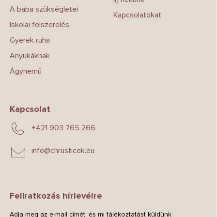
A baba szükségletei
Kapcsolatokat
Iskolai felszerelés
Gyerek ruha
Anyukáknak
Ágynemű
Kapcsolat
+421 903 765 266
info
@
chrusticek.eu
Feliratkozás hírlevélre
Adja meg az e-mail címét, és mi tájékoztatást küldünk