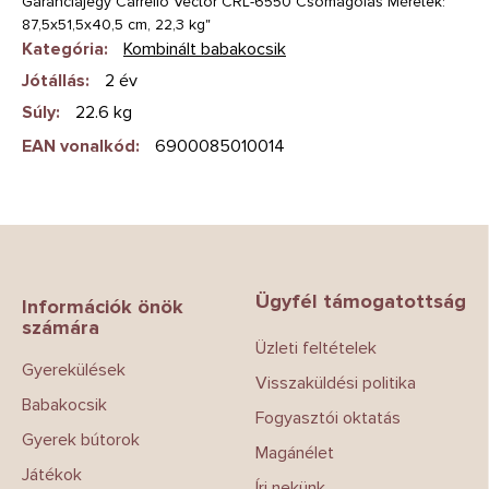
Garanciajegy Carrello Vector CRL-6550 Csomagolás Méretek:
87,5x51,5x40,5 cm, 22,3 kg"
Kategória
:
Kombinált babakocsik
Jótállás
:
2 év
Súly
:
22.6 kg
EAN vonalkód
:
6900085010014
L
á
b
Ügyfél támogatottság
l
Információk önök
számára
é
Üzleti feltételek
c
Gyerekülések
Visszaküldési politika
Babakocsik
Fogyasztói oktatás
Gyerek bútorok
Magánélet
Játékok
Írj nekünk