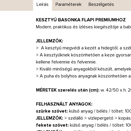
Leírás
Paraméterek
Beszélgetés
KESZTYŰ BASONKA FLAPI PREMIUMHOZ
Modern, praktikus és ízléses kiegészítője a ba
JELLEMZŐK:
> A kesztyű megvédi a kezét a hidegtől, a szél
> A kesztyűknek köszönhetően a keze gyorsan f
kellene felvennie és felvennie.
> Kiváló minőségű anyagokból készült, amelyek
> A puha és bolyhos anyagnak köszönhetően a 
MÉRETEK szerelés után (cm):
w. 42/50 x h. 
FELHASZNÁLT ANYAGOK:
szürke szövet:
külső anyag / bélés / töltet: 1
JELLEMZŐK:
> szélálló > vízlepergető > kopá
fekete szövet:
külső anyag / bélés / töltet: 1