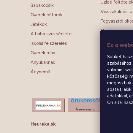
Üzleti feltétele
Babakocsik
Visszaküldési po
Gyerek bútorok
Fogyasztói okt
Játékok
Magánélet
A baba szükségletei
Írj nekünk
Iskolai felszerelés
Ez a webo
Kapcsolatokat
Gyerek ruha
Sütiket hasz
Anyukáknak
szabásához, 
valamint we
Ágynemű
közösségi mé
megosztjuk 
adatait, aki
adatokkal, 
Ön által has
Árukereső.hu
Heureka.sk