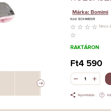
Márka:
Bomimi
Kód:
BOHMBSR
Nincs 
A
TERMÉK
RAKTÁRON
ÁTLAGOS
ÉRTÉKELÉSE
Ft4 590
5-
Egységár:
BŐL
0,0
CSILLAG.
Nyomtatás
Ké