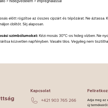
sálló > hidegvédelem > impregnálással
Mosás előtt rögzítse az összes cipzárt és tépőzárat. Ne áztassa.
jon öblítőt. Sírj alaposan.
osási szimbólumokat:
Kézi mosás 30°C-os hideg vízben.
Ne nyom
árítsa közvetlen napfényben. Vasalni tilos. Vegyileg nem tisztítha
Kapcsolat
Feliratkoz
ttság
+421 903 765 266
Adja meg az e
új termékeiről