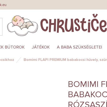
k.eu
EK BÚTOROK
JÁTÉKOK
A BABA SZÜKSÉGLETEI
ocsikhoz
Bomimi FLAPI PREMIUM babakocsi hüvely, szür
BOMIMI F
BABAKOCS
RÓZSASZ