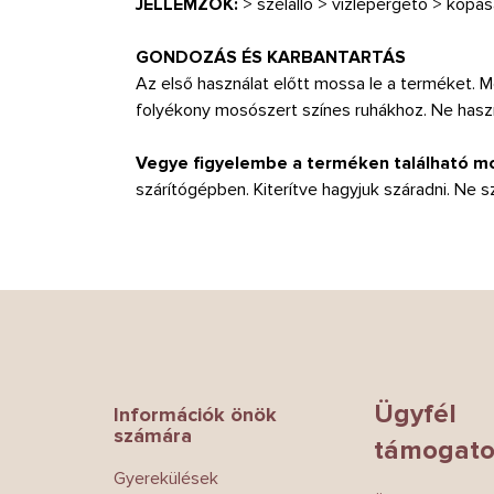
JELLEMZŐK:
> szélálló > vízlepergető > kopá
GONDOZÁS ÉS KARBANTARTÁS
Az első használat előtt mossa le a terméket. 
folyékony mosószert színes ruhákhoz. Ne használ
Vegye figyelembe a terméken található m
szárítógépben. Kiterítve hagyjuk száradni. Ne sz
L
á
b
l
é
Ügyfél
Információk önök
c
számára
támogato
Gyerekülések