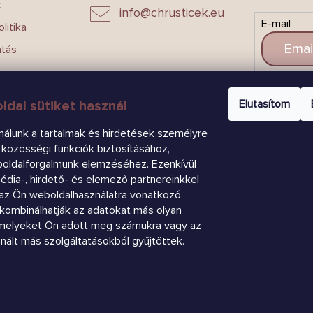
k
info
@
chrusticek.eu
E-mail
litika
atás
CSAT
Elutasítom
ldal sütiket használ
nálunk a tartalmak és hirdetések személyre
közösségi funkciók biztosításához,
boldalforgalmunk elemzéséhez. Ezenkívül
dia-, hirdető- és elemező partnereinkkel
az Ön weboldalhasználatra vonatkozó
k kombinálhatják az adatokat más olyan
amelyeket Ön adott meg számukra vagy az
znált más szolgáltatásokból gyűjtöttek.