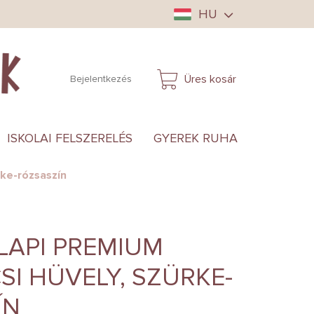
HU
Üres kosár
Bejelentkezés
KOSÁR
ISKOLAI FELSZERELÉS
GYEREK RUHA
ANYUKÁ
ke-rózsaszín
LAPI PREMIUM
I HÜVELY, SZÜRKE-
ÍN