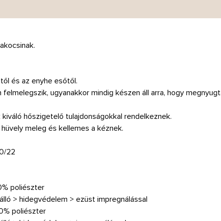
bakocsinak.
től és az enyhe esőtől.
elmelegszik, ugyanakkor mindig készen áll arra, hogy megnyugta
 kiváló hőszigetelő tulajdonságokkal rendelkeznek.
hüvely meleg és kellemes a kéznek.
20/22
00% poliészter
sálló > hidegvédelem > ezüst impregnálással
00% poliészter