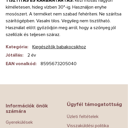
TISZTÍTÁS ÉS KARBANTARTÁS:
Kézi mosás nagyon
kíméletesen, hideg vízben 30°-ig. Használjon enyhe
mosószert. A terméket nem szabad fehéríteni. Ne szárítsa
szárítógépben. Vasalni tilos. Vegyileg nem tisztítható.
Használat előtt győződjön meg arról, hogy a szőnyeg jól
szellőzik és teljesen száraz.
Kategória
:
Kiegészítők babakocsikhoz
Jótállás
:
2 év
EAN vonalkód
:
8595673205040
L
á
b
Ügyfél támogatottság
l
Információk önök
számára
é
Üzleti feltételek
c
Gyerekülések
Visszaküldési politika