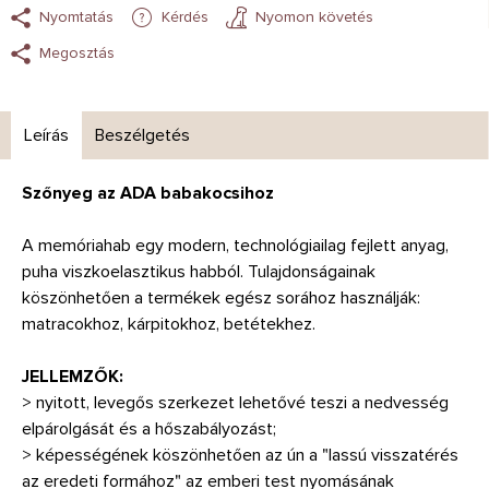
Nyomtatás
Kérdés
Nyomon követés
Megosztás
Leírás
Beszélgetés
Szőnyeg az ADA babakocsihoz
A memóriahab egy modern, technológiailag fejlett anyag,
puha viszkoelasztikus habból. Tulajdonságainak
köszönhetően a termékek egész sorához használják:
matracokhoz, kárpitokhoz, betétekhez.
JELLEMZŐK:
> nyitott, levegős szerkezet lehetővé teszi a nedvesség
elpárolgását és a hőszabályozást;
> képességének köszönhetően az ún a "lassú visszatérés
az eredeti formához" az emberi test nyomásának