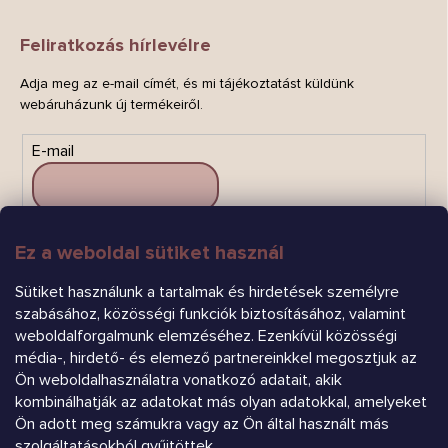
Feliratkozás hírlevélre
Adja meg az e-mail címét, és mi tájékoztatást küldünk
webáruházunk új termékeiről.
E-mail
Ez a weboldal sütiket használ
FELIRATKOZÁS
Sütiket használunk a tartalmak és hirdetések személyre
szabásához, közösségi funkciók biztosításához, valamint
weboldalforgalmunk elemzéséhez. Ezenkívül közösségi
média-, hirdető- és elemező partnereinkkel megosztjuk az
Ön weboldalhasználatra vonatkozó adatait, akik
kombinálhatják az adatokat más olyan adatokkal, amelyeket
Árukereső.hu
Ön adott meg számukra vagy az Ön által használt más
szolgáltatásokból gyűjtöttek.