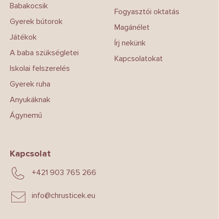
Babakocsik
Fogyasztói oktatás
Gyerek bútorok
Magánélet
Játékok
Írj nekünk
A baba szükségletei
Kapcsolatokat
Iskolai felszerelés
Gyerek ruha
Anyukáknak
Ágynemű
Kapcsolat
+421 903 765 266
info
@
chrusticek.eu