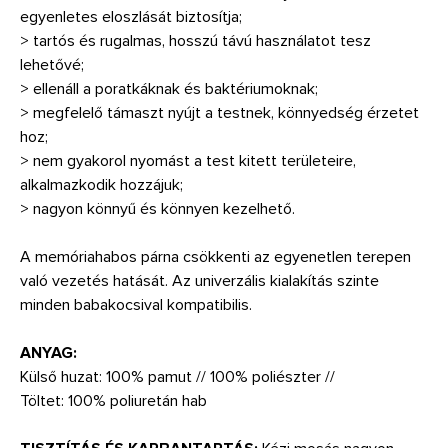
egyenletes eloszlását biztosítja;
> tartós és rugalmas, hosszú távú használatot tesz
lehetővé;
> ellenáll a poratkáknak és baktériumoknak;
> megfelelő támaszt nyújt a testnek, könnyedség érzetet
hoz;
> nem gyakorol nyomást a test kitett területeire,
alkalmazkodik hozzájuk;
> nagyon könnyű és könnyen kezelhető.
A memóriahabos párna csökkenti az egyenetlen terepen
való vezetés hatását. Az univerzális kialakítás szinte
minden babakocsival kompatibilis.
ANYAG:
Külső huzat: 100% pamut // 100% poliészter //
Töltet: 100% poliuretán hab