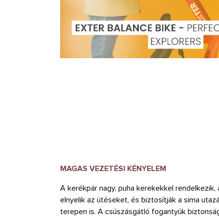
MAGAS VEZETÉSI KÉNYELEM
A kerékpár nagy, puha kerekekkel rendelkezik
elnyelik az ütéseket, és biztosítják a sima ut
terepen is. A csúszásgátló fogantyúk biztonsá