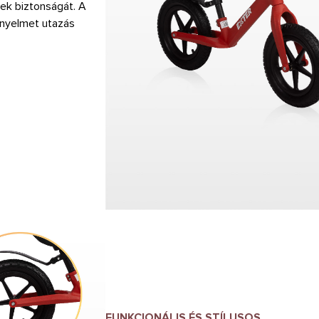
mek biztonságát. A
ényelmet utazás
FUNKCIONÁLIS ÉS STÍLUSOS