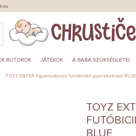
k.eu
EK BÚTOROK
JÁTÉKOK
A BABA SZÜKSÉGLETEI
TOYZ EXTER Egyensúlyozó futóbicikli gyerekeknek BLU
TOYZ EX
FUTÓBICI
BLUE