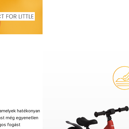
, amelyek hatékonyan
azást még egyenetlen
gos fogást