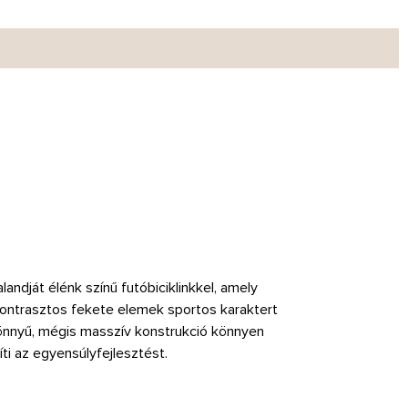
andját élénk színű futóbiciklinkkel, amely
ontrasztos fekete elemek sportos karaktert
önnyű, mégis masszív konstrukció könnyen
ti az egyensúlyfejlesztést.