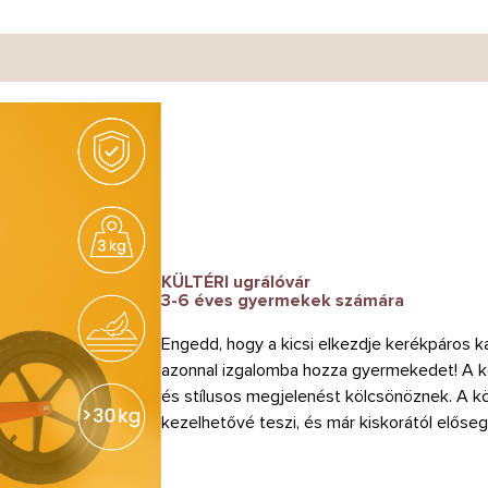
KÜLTÉRI ugrálóvár
3-6 éves gyermekek számára
Engedd, hogy a kicsi elkezdje kerékpáros kal
azonnal izgalomba hozza gyermekedet! A k
és stílusos megjelenést kölcsönöznek. A k
kezelhetővé teszi, és már kiskorától elősegí