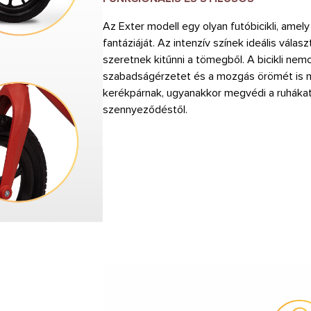
Az Exter modell egy olyan futóbicikli, amel
fantáziáját. Az intenzív színek ideális vála
szeretnek kitűnni a tömegből. A bicikli ne
szabadságérzetet és a mozgás örömét is ny
kerékpárnak, ugyanakkor megvédi a ruhákat 
szennyeződéstől.