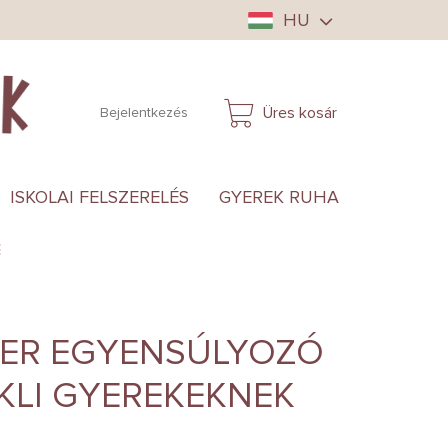
HU
Üres kosár
Bejelentkezés
KOSÁR
ISKOLAI FELSZERELÉS
GYEREK RUHA
ANYUKÁ
E
TER EGYENSÚLYOZÓ
KLI GYEREKEKNEK