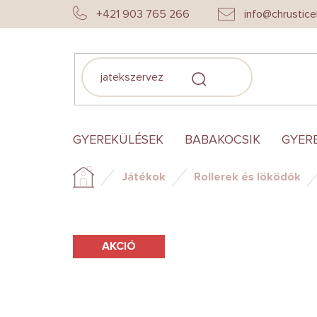
Ugrás
+421 903 765 266
info@chrustice
a
fő
tartalomhoz
KERESÉS
GYEREKÜLÉSEK
BABAKOCSIK
GYER
Játékok
Rollerek és löködők
Kezdőlap
AKCIÓ