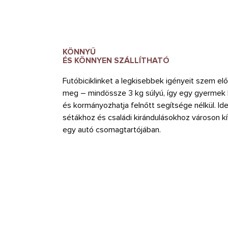
KÖNNYŰ
ÉS KÖNNYEN SZÁLLÍTHATÓ
Futóbiciklinket a legkisebbek igényeit szem elő
meg – mindössze 3 kg súlyú, így egy gyermek k
és kormányozhatja felnőtt segítsége nélkül. Id
sétákhoz és családi kirándulásokhoz városon kí
egy autó csomagtartójában.