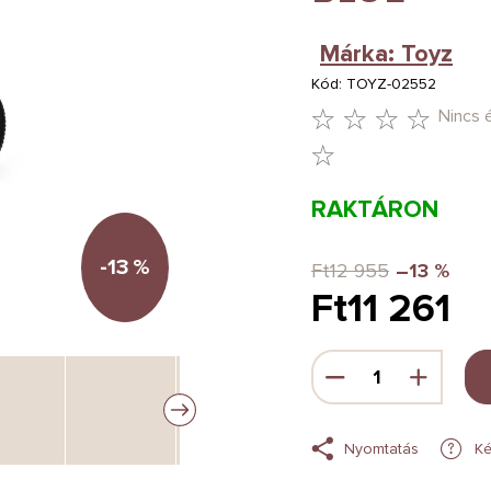
Márka:
Toyz
Kód:
TOYZ-02552
Nincs 
A
TERMÉK
RAKTÁRON
ÁTLAGOS
ÉRTÉKELÉSE
-13
%
Ft12 955
–13 %
Ft11 261
5-
BŐL
Egységár:
0,0
CSILLAG.
Nyomtatás
Ké