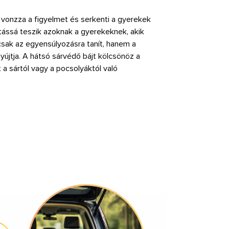
y vonzza a figyelmet és serkenti a gyerekek
sztássá teszik azoknak a gyerekeknek, akik
mcsak az egyensúlyozásra tanít, hanem a
újtja. A hátsó sárvédő bájt kölcsönöz a
a sártól vagy a pocsolyáktól való