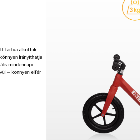
tt tartva alkottuk
önnyen irányíthatja
eális mindennapi
vül – könnyen elfér