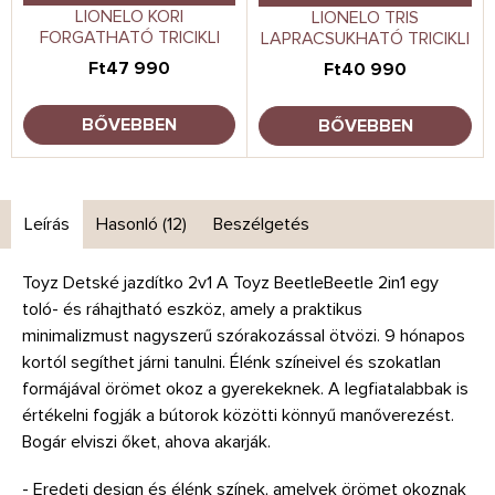
LIONELO KORI
LIONELO TRIS
FORGATHATÓ TRICIKLI
LAPRACSUKHATÓ TRICIKLI
Ft47 990
Ft40 990
BŐVEBBEN
BŐVEBBEN
Leírás
Hasonló (12)
Beszélgetés
Toyz Detské jazdítko 2v1 A Toyz BeetleBeetle 2in1 egy
toló- és ráhajtható eszköz, amely a praktikus
minimalizmust nagyszerű szórakozással ötvözi. 9 hónapos
kortól segíthet járni tanulni. Élénk színeivel és szokatlan
formájával örömet okoz a gyerekeknek. A legfiatalabbak is
értékelni fogják a bútorok közötti könnyű manőverezést.
Bogár elviszi őket, ahova akarják.
- Eredeti design és élénk színek, amelyek örömet okoznak