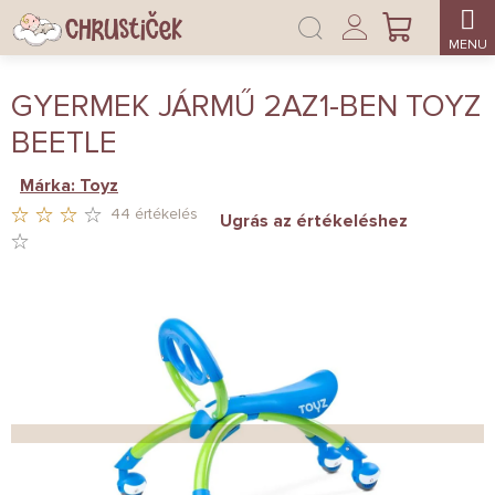
Ugrás
Bejelentkezés
a
KOSÁR
fő
tartalomhoz
GYERMEK JÁRMŰ 2AZ1-BEN TOYZ
BEETLE
Márka:
Toyz
44 értékelés
Ugrás az értékeléshez
A
TERMÉK
ÁTLAGOS
ÉRTÉKELÉSE
5-
BŐL
3,1
CSILLAG.