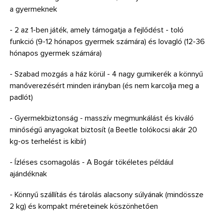
a gyermeknek
- 2 az 1-ben játék, amely támogatja a fejlődést - toló
funkció (9-12 hónapos gyermek számára) és lovagló (12-36
hónapos gyermek számára)
- Szabad mozgás a ház körül - 4 nagy gumikerék a könnyű
manőverezésért minden irányban (és nem karcolja meg a
padlót)
- Gyermekbiztonság - masszív megmunkálást és kiváló
minőségű anyagokat biztosít (a Beetle tolókocsi akár 20
kg-os terhelést is kibír)
- Ízléses csomagolás - A Bogár tökéletes például
ajándéknak
- Könnyű szállítás és tárolás alacsony súlyának (mindössze
2 kg) és kompakt méreteinek köszönhetően