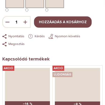
HOZZÁADÁS A KOSÁRHOZ
Nyomtatás
Kérdés
Nyomon követés
Megosztás
Kapcsolódó termékek
AKCIÓ
AKCIÓ
ÚJDONSÁG
–14 %
–8 %