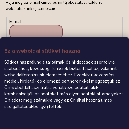
Adja meg az e-mail címét, és mi tájékoztatást küldünk
webáruházunk új termékeiről.
E-mail
Ez a weboldal sütiket használ
FELIRATKOZÁS
Sütiket használunk a tartalmak és hirdetések személyre
szabásához, közösségi funkciók biztosításához, valamint
weboldalforgalmunk elemzéséhez. Ezenkívül közösségi
média-, hirdető- és elemező partnereinkkel megosztjuk az
Ön weboldalhasználatra vonatkozó adatait, akik
kombinálhatják az adatokat más olyan adatokkal, amelyeket
Ön adott meg számukra vagy az Ön által használt más
Árukereső.hu
szolgáltatásokból gyűjtöttek.
Heureka.sk