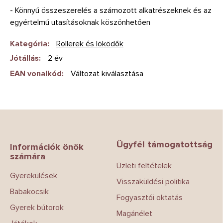
- Könnyű összeszerelés a számozott alkatrészeknek és az
egyértelmű utasításoknak köszönhetően
Kategória
:
Rollerek és löködők
Jótállás
:
2 év
EAN vonalkód
:
Változat kiválasztása
L
á
b
Ügyfél támogatottság
l
Információk önök
számára
é
Üzleti feltételek
c
Gyerekülések
Visszaküldési politika
Babakocsik
Fogyasztói oktatás
Gyerek bútorok
Magánélet