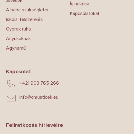
Játékok
Írj nekünk
A baba szükségletei
Kapcsolatokat
Iskolai felszerelés
Gyerek ruha
Anyukáknak
Ágynemű
Kapcsolat
+421 903 765 266
info
@
chrusticek.eu
Feliratkozás hírlevélre