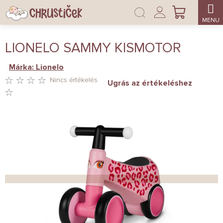
Ugrás
Bejelentkezés
a
KOSÁR
fő
tartalomhoz
LIONELO SAMMY KISMOTOR
Márka:
Lionelo
Nincs értékelés
Ugrás az értékeléshez
A
TERMÉK
ÁTLAGOS
ÉRTÉKELÉSE
5-
BŐL
0,0
CSILLAG.