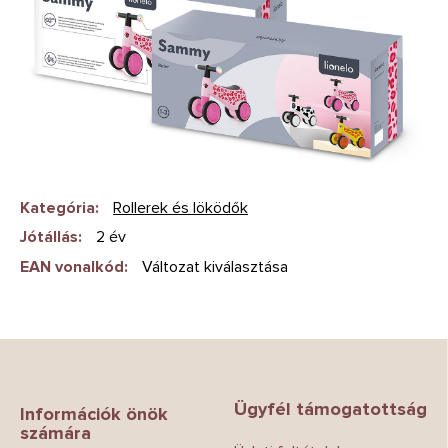
Kategória
:
Rollerek és löködők
Jótállás
:
2 év
EAN vonalkód
:
Változat kiválasztása
L
á
b
Ügyfél támogatottság
l
Információk önök
számára
é