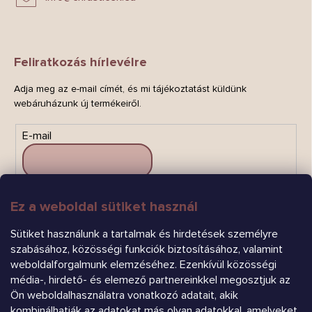
Feliratkozás hírlevélre
Adja meg az e-mail címét, és mi tájékoztatást küldünk
webáruházunk új termékeiről.
E-mail
Ez a weboldal sütiket használ
FELIRATKOZÁS
Sütiket használunk a tartalmak és hirdetések személyre
szabásához, közösségi funkciók biztosításához, valamint
weboldalforgalmunk elemzéséhez. Ezenkívül közösségi
média-, hirdető- és elemező partnereinkkel megosztjuk az
Ön weboldalhasználatra vonatkozó adatait, akik
kombinálhatják az adatokat más olyan adatokkal, amelyeket