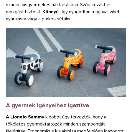
minden kisgyermekes háztartásban. Szórakozást és
mozgást biztosít.
Könnyű
, így nyugodtan magával viheti
nyaralásra vagy a parkba sétálni.
A gyermek igényeihez igazítva
A Lionelo Sammy
kidobót
úgy tervezték, hogy a
tökéletes gyermektartozék minden szempontját
kielégítse. Ergonómikus kialakítása megfelelően igazodott