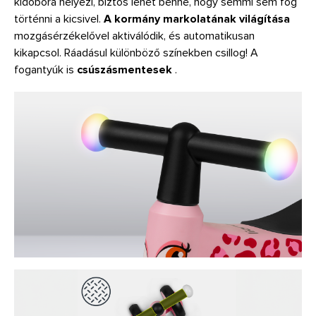
kidobóra helyezi, biztos lehet benne, hogy semmi sem fog
történni a kicsivel.
A kormány markolatának világítása
mozgásérzékelővel aktiválódik, és automatikusan
kikapcsol. Ráadásul különböző színekben csillog! A
fogantyúk is
csúszásmentesek
.