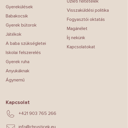
Üzleti feltételek
c
Gyerekülések
Visszaküldési politika
Babakocsik
Fogyasztói oktatás
Gyerek bútorok
Magánélet
Játékok
Írj nekünk
A baba szükségletei
Kapcsolatokat
Iskolai felszerelés
Gyerek ruha
Anyukáknak
Ágynemű
Kapcsolat
+421 903 765 266
info
@
chrusticek.eu