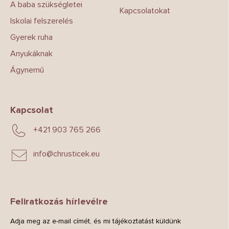
A baba szükségletei
Kapcsolatokat
Iskolai felszerelés
Gyerek ruha
Anyukáknak
Ágynemű
Kapcsolat
+421 903 765 266
info
@
chrusticek.eu
Feliratkozás hírlevélre
Adja meg az e-mail címét, és mi tájékoztatást küldünk