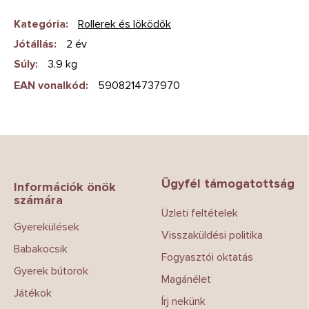
Kategória
:
Rollerek és löködők
Jótállás
:
2 év
Súly
:
3.9 kg
EAN vonalkód
:
5908214737970
L
á
b
Ügyfél támogatottság
l
Információk önök
számára
é
Üzleti feltételek
c
Gyerekülések
Visszaküldési politika
Babakocsik
Fogyasztói oktatás
Gyerek bútorok
Magánélet
Játékok
Írj nekünk