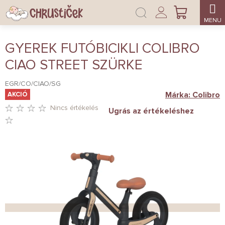
Ugrás
Bejelentkezés
a
KOSÁR
fő
tartalomhoz
GYEREK FUTÓBICIKLI COLIBRO
CIAO STREET SZÜRKE
EGR/CO/CIAO/SG
Márka:
Colibro
AKCIÓ
Nincs értékelés
Ugrás az értékeléshez
A
TERMÉK
ÁTLAGOS
ÉRTÉKELÉSE
5-
BŐL
0,0
CSILLAG.