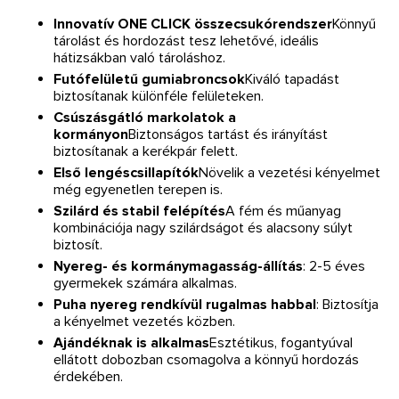
Innovatív ONE CLICK összecsukórendszer
Könnyű
tárolást és hordozást tesz lehetővé, ideális
hátizsákban való tároláshoz.
Futófelületű gumiabroncsok
Kiváló tapadást
biztosítanak különféle felületeken.
Csúszásgátló markolatok a
kormányon
Biztonságos tartást és irányítást
biztosítanak a kerékpár felett.
Első lengéscsillapítók
Növelik a vezetési kényelmet
még egyenetlen terepen is.
Szilárd és stabil felépítés
A fém és műanyag
kombinációja nagy szilárdságot és alacsony súlyt
biztosít.
Nyereg- és kormánymagasság-állítás
: 2-5 éves
gyermekek számára alkalmas.
Puha nyereg rendkívül rugalmas habbal
: Biztosítja
a kényelmet vezetés közben.
Ajándéknak is alkalmas
Esztétikus, fogantyúval
ellátott dobozban csomagolva a könnyű hordozás
érdekében.