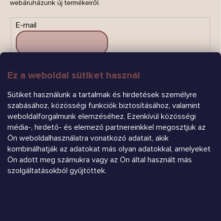
webáruházunk új termékeiről.
E-mail
Ez a weboldal sütiket használ
FELIRATKOZÁS
Sütiket használunk a tartalmak és hirdetések személyre
szabásához, közösségi funkciók biztosításához, valamint
weboldalforgalmunk elemzéséhez. Ezenkívül közösségi
média-, hirdető- és elemező partnereinkkel megosztjuk az
Ön weboldalhasználatra vonatkozó adatait, akik
kombinálhatják az adatokat más olyan adatokkal, amelyeket
Ön adott meg számukra vagy az Ön által használt más
Árukereső.hu
szolgáltatásokból gyűjtöttek.
Heureka.sk