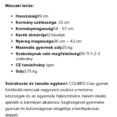
Műszaki leírás:
Hosszúság
89 cm
Kormány szélessége
: 33 cm
Kormánymagasság
54 - 57 cm
Kerék átmérője
12 hüvelyk
Nyereg magassága
36 cm – 42 cm
Maximális gyermek súly
25 kg
Szabványnak való megfelelőség
EN 71-1-2-3
szabvány
CE tanúsítvány
: Igen
Súly
3,75 kg
Szórakozás és tanulás egyben
A COLIBRO Ciao gyerek
futóbicikli nemcsak nagyszerű eszköz a motoros
készségek és az egyensúly fejlesztésére, hanem ideális
ajándék is bármilyen alkalomra. Segítségével gyermeke
gyorsan és biztonságosan elsajátítja a kerékpározás
alapjait.