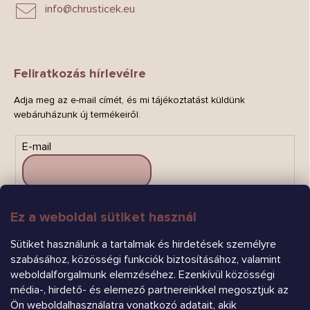
info
@
chrusticek.eu
Feliratkozás hírlevélre
Adja meg az e-mail címét, és mi tájékoztatást küldünk
webáruházunk új termékeiről.
E-mail
Ez a weboldal sütiket használ
FELIRATKOZÁS
Sütiket használunk a tartalmak és hirdetések személyre
szabásához, közösségi funkciók biztosításához, valamint
weboldalforgalmunk elemzéséhez. Ezenkívül közösségi
média-, hirdető- és elemező partnereinkkel megosztjuk az
Ön weboldalhasználatra vonatkozó adatait, akik