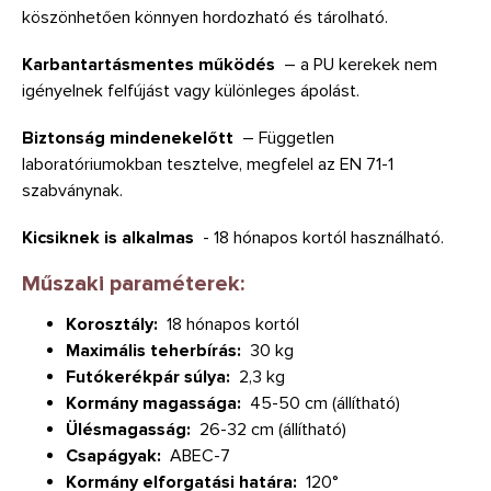
köszönhetően könnyen hordozható és tárolható.
Karbantartásmentes működés
– a PU kerekek nem
igényelnek felfújást vagy különleges ápolást.
Biztonság mindenekelőtt
– Független
laboratóriumokban tesztelve, megfelel az EN 71-1
szabványnak.
Kicsiknek is alkalmas
- 18 hónapos kortól használható.
Műszaki paraméterek:
Korosztály:
18 hónapos kortól
Maximális teherbírás:
30 kg
Futókerékpár súlya:
2,3 kg
Kormány magassága:
45-50 cm (állítható)
Ülésmagasság:
26-32 cm (állítható)
Csapágyak:
ABEC-7
Kormány elforgatási határa:
120°