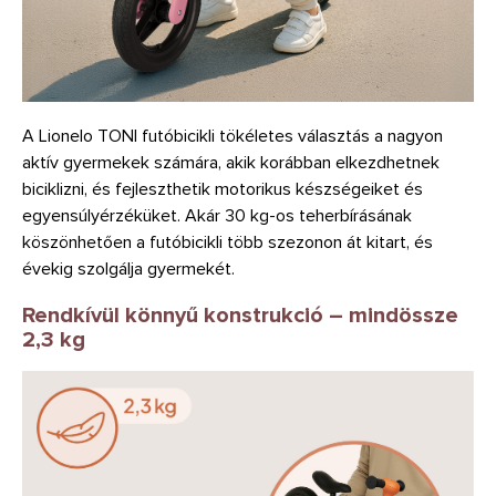
A Lionelo TONI futóbicikli tökéletes választás a nagyon
aktív gyermekek számára, akik korábban elkezdhetnek
biciklizni, és fejleszthetik motorikus készségeiket és
egyensúlyérzéküket. Akár 30 kg-os teherbírásának
köszönhetően a futóbicikli több szezonon át kitart, és
évekig szolgálja gyermekét.
Rendkívül könnyű konstrukció – mindössze
2,3 kg