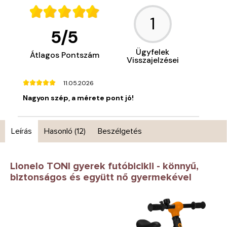
1
5
/
5
Ügyfelek
Átlagos Pontszám
Visszajelzései
11.05.2026
Nagyon szép, a mérete pont jó!
Leírás
Hasonló (12)
Beszélgetés
Lionelo TONI gyerek futóbicikli - könnyű,
biztonságos és együtt nő gyermekével