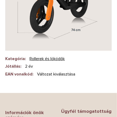
Kategória
:
Rollerek és löködők
Jótállás
:
2 év
EAN vonalkód
:
Változat kiválasztása
L
á
b
Ügyfél támogatottság
l
Információk önök