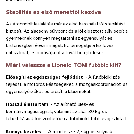
Stabilitás az első menettől kezdve
Az átgondolt kialakítás már az első használattól stabilitást
biztosít. Az alacsony súlypont és a jól elosztott súly segít a
gyermeknek könnyen megtartani az egyensúlyát és
biztonságban érezni magát. Ez támogatja a kis lovas
önbizalmát, és motiválja őt a további fejlődésre.
Miért válassza a Lionelo TONI futóbiciklit?
Elősegíti az egészséges fejlődést
- A futóbiciklizés
fejleszti a motoros készségeket, a mozgáskoordinációt, az
egyensúlyérzéket és erősíti a lábizmokat.
Hosszú élettartam
- Az állítható ülés- és
kormánymagasságnak, valamint az akár 30 kg-os
teherbírásnak köszönhetően a futóbicikli több évig is kitart.
Könnyű kezelés
– A mindössze 2,3 kg-os súlynak