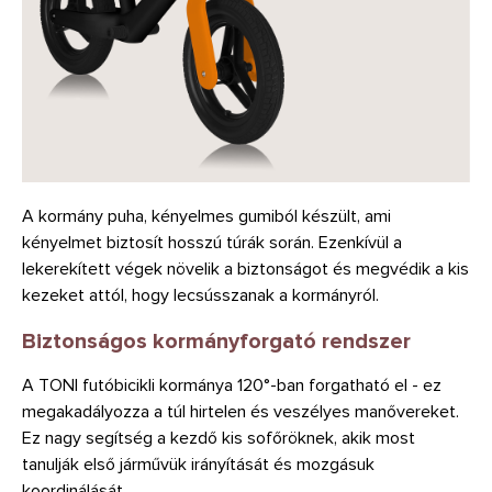
A kormány puha, kényelmes gumiból készült, ami
kényelmet biztosít hosszú túrák során. Ezenkívül a
lekerekített végek növelik a biztonságot és megvédik a kis
kezeket attól, hogy lecsússzanak a kormányról.
Biztonságos kormányforgató rendszer
A TONI futóbicikli kormánya 120°-ban forgatható el - ez
megakadályozza a túl hirtelen és veszélyes manővereket.
Ez nagy segítség a kezdő kis sofőröknek, akik most
tanulják első járművük irányítását és mozgásuk
koordinálását.