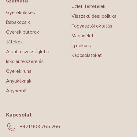
számára
é
Üzleti feltételek
c
Gyerekülések
Visszaküldési politika
Babakocsik
Fogyasztói oktatás
Gyerek bútorok
Magánélet
Játékok
Írj nekünk
A baba szükségletei
Kapcsolatokat
Iskolai felszerelés
Gyerek ruha
Anyukáknak
Ágynemű
Kapcsolat
+421 903 765 266