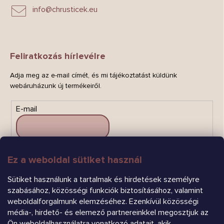
info
@
chrusticek.eu
Feliratkozás hírlevélre
Adja meg az e-mail címét, és mi tájékoztatást küldünk
webáruházunk új termékeiről.
E-mail
Ez a weboldal sütiket használ
FELIRATKOZÁS
Sütiket használunk a tartalmak és hirdetések személyre
szabásához, közösségi funkciók biztosításához, valamint
weboldalforgalmunk elemzéséhez. Ezenkívül közösségi
média-, hirdető- és elemező partnereinkkel megosztjuk az
Ön weboldalhasználatra vonatkozó adatait, akik