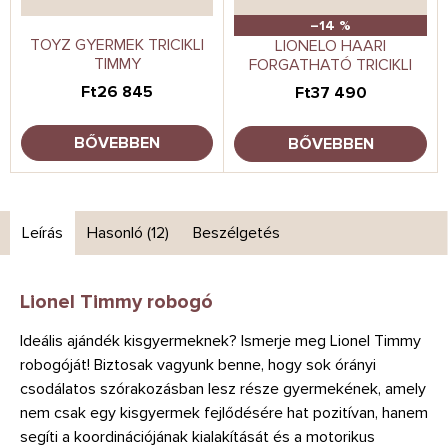
–14 %
TOYZ GYERMEK TRICIKLI
LIONELO HAARI
TIMMY
FORGATHATÓ TRICIKLI
Ft26 845
Ft37 490
BŐVEBBEN
BŐVEBBEN
Leírás
Hasonló (12)
Beszélgetés
Lionel Timmy robogó
Ideális ajándék kisgyermeknek? Ismerje meg Lionel Timmy
robogóját! Biztosak vagyunk benne, hogy sok órányi
csodálatos szórakozásban lesz része gyermekének, amely
nem csak egy kisgyermek fejlődésére hat pozitívan, hanem
segíti a koordinációjának kialakítását és a motorikus