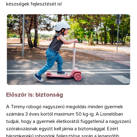
készségek fejlesztését is!
Először is: biztonság
A Timmy robogó nagyszerű megoldás minden gyermek
számára 3 éves kortól maximum 50 kg-ig. A Lionelóban
tudjuk, hogy a gyermek életkorától függetlenül a nagyszerű
szórakozásnak együtt kell járnia a biztonsággal. Ezért
háromkerekű robogónk fejlesztése során a legapróbb