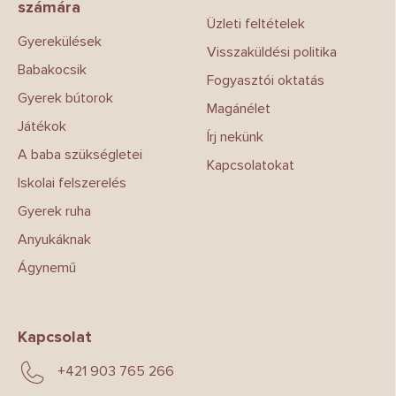
számára
é
Üzleti feltételek
c
Gyerekülések
Visszaküldési politika
Babakocsik
Fogyasztói oktatás
Gyerek bútorok
Magánélet
Játékok
Írj nekünk
A baba szükségletei
Kapcsolatokat
Iskolai felszerelés
Gyerek ruha
Anyukáknak
Ágynemű
Kapcsolat
+421 903 765 266