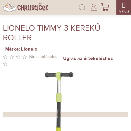
Ugrás
Bejelentkezés
a
KOSÁR
fő
tartalomhoz
LIONELO TIMMY 3 KEREKŰ
ROLLER
Márka:
Lionelo
Nincs értékelés
Ugrás az értékeléshez
A
TERMÉK
ÁTLAGOS
ÉRTÉKELÉSE
5-
BŐL
0,0
CSILLAG.