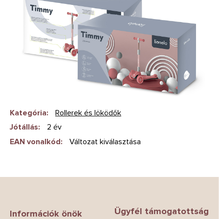
Kategória
:
Rollerek és löködők
Jótállás
:
2 év
EAN vonalkód
:
Változat kiválasztása
L
á
b
Ügyfél támogatottság
l
Információk önök