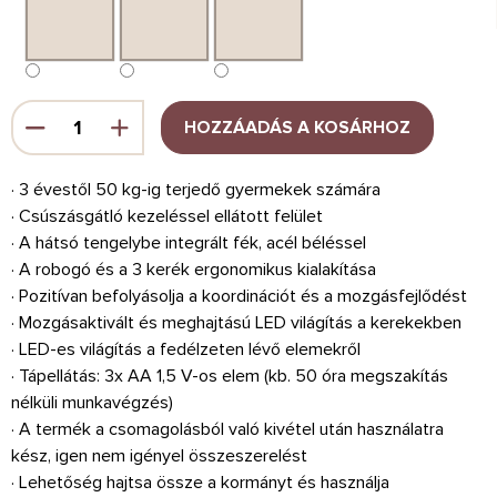
HOZZÁADÁS A KOSÁRHOZ
· 3 évestől 50 kg-ig terjedő gyermekek számára
· Csúszásgátló kezeléssel ellátott felület
· A hátsó tengelybe integrált fék, acél béléssel
· A robogó és a 3 kerék ergonomikus kialakítása
· Pozitívan befolyásolja a koordinációt és a mozgásfejlődést
· Mozgásaktivált és meghajtású LED világítás a kerekekben
· LED-es világítás a fedélzeten lévő elemekről
· Tápellátás: 3x AA 1,5 V-os elem (kb. 50 óra megszakítás
nélküli munkavégzés)
· A termék a csomagolásból való kivétel után használatra
kész, igen nem igényel összeszerelést
· Lehetőség hajtsa össze a kormányt és használja