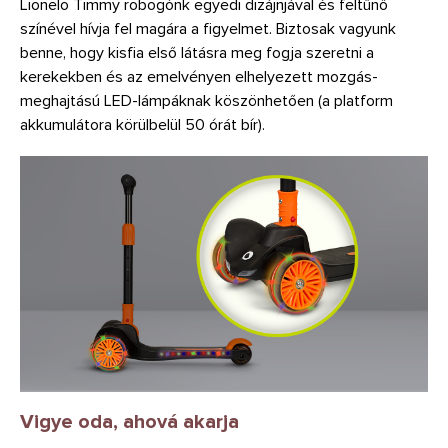
Lionelo Timmy robogónk egyedi dizájnjával és feltűnő
színével hívja fel magára a figyelmet. Biztosak vagyunk
benne, hogy kisfia első látásra meg fogja szeretni a
kerekekben és az emelvényen elhelyezett mozgás-
meghajtású LED-lámpáknak köszönhetően (a platform
akkumulátora körülbelül 50 órát bír).
Vigye oda, ahová akarja