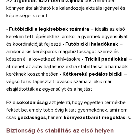
Az
átgondolt 4az1-ben dizájnnak
köszönhetően
könnyen átalakítható kis kalandozója aktuális igényei és
képességei szerint:
•
Futóbicikli a legkisebbek számára
– ideális az első
keréken tett lépésekhez, amikor a gyermek egyensúlyát
és koordinációját fejleszti •
Futóbicikli haladóknak
–
amikor a kis kerékpáros magabiztosságot szerez és
készen áll a következő kihívásokra •
Tricikli pedálokkal
–
átmenet az aktív hajtáshoz extra stabilitással a harmadik
keréknek köszönhetően •
Kétkerekű pedálos bicikli
–
végső fázis tapasztalt lovasok számára, akik már
elsajátították az egyensúlyt és a hajtást
Ez a
sokoldalúság
azt jelenti, hogy egyetlen termékbe
fektet be, amely több évig kitart gyermekének, ami nem
csak
gazdaságos
, hanem
környezetbarát megoldás
is.
Biztonság és stabilitás az első helyen