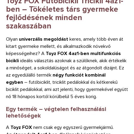
Toyz FOX Futóbicikli Tricikli 4az1-
ben – Tökéletes társ gyermeke
fejlődésének minden
szakaszában
Olyan
univerzális megoldást
keres, amely több éven át
kitart gyermeke mellett, és alkalmazkodik növekvő
képességeihez? A
Toyz FOX 4az1-ben multifunkciós
bicikli
ideális választás azoknak a szülőknek, akik értékelik
a minőséget, a sokoldalúságot és az átgondolt dizájnt. Ez
az egyedülálló termék
négy funkciót kombinál
egyben
– futóbiciklit, triciklit pedálokkal és kétkerekű
biciklit pedálokkal, ami azt jelenti, hogy gyermekével együtt
nő 18 hónapos kortól körülbelül 5 éves korig.
Egy termék – végtelen felhasználási
lehetőségek
A
Toyz FOX
nem csak egy egyszerű gyermekjármű.