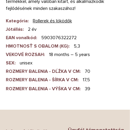
termékkel, amely valóban kitart, és alkalmazkodik
fejlődésének minden szakaszához!
Kategória
:
Rollerek és löködők
Jótállás
:
2 év
EAN vonalkód
:
5903076322272
HMOTNOSŤ S OBALOM (KG)
:
5,3
VEKOVÉ ROZSAH
:
18 months – 5 years
SEX
:
unisex
ROZMERY BALENIA - DĹŽKA V CM
:
70
ROZMERY BALENIA - ŠÍRKA V CM
:
17,5
ROZMERY BALENIA - VÝŠKA V CM
:
39
L
á
b
Ügyfél támogatottság