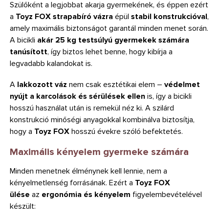
Szülőként a legjobbat akarja gyermekének, és éppen ezért
a
Toyz FOX
strapabíró vázra
épül
stabil konstrukcióval
,
amely maximális biztonságot garantál minden menet során.
A bicikli
akár 25 kg testsúlyú gyermekek számára
tanúsított
, így biztos lehet benne, hogy kibírja a
legvadabb kalandokat is.
A
lakkozott váz
nem csak esztétikai elem –
védelmet
nyújt a karcolások és sérülések ellen
is, így a bicikli
hosszú használat után is remekül néz ki. A szilárd
konstrukció minőségi anyagokkal kombinálva biztosítja,
hogy a
Toyz FOX
hosszú évekre szóló befektetés.
Maximális kényelem gyermeke számára
Minden menetnek élménynek kell lennie, nem a
kényelmetlenség forrásának. Ezért a
Toyz FOX
ülése
az
ergonómia és kényelem
figyelembevételével
készült: