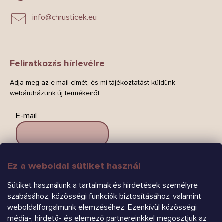
info
@
chrusticek.eu
Feliratkozás hírlevélre
Adja meg az e-mail címét, és mi tájékoztatást küldünk
webáruházunk új termékeiről.
E-mail
Ez a weboldal sütiket használ
FELIRATKOZÁS
Sütiket használunk a tartalmak és hirdetések személyre
szabásához, közösségi funkciók biztosításához, valamint
weboldalforgalmunk elemzéséhez. Ezenkívül közösségi
média-, hirdető- és elemező partnereinkkel megosztjuk az