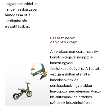
kisgyermekeddel, és
minden szakaszában
támogassa őt a
kerékpározás
elsajátításában.
Festett keret
és vonzó dizájn
A kerékpár nemcsak masszív
konstrukciójával nyűgöz le,
hanem egyedi
felületkezelésével is. A festett
váz garantáltan ellenáll a
karcolásoknak és
sérüléseknek, ugyanakkor
lenyűgöző megjelenésű. Vonzó
kialakításának és érdekes
színeinek köszönhetően a