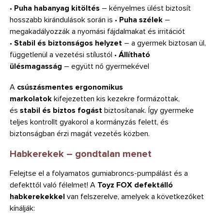
•
Puha habanyag kitöltés
– kényelmes ülést biztosít
hosszabb kirándulások során is •
Puha szélek
–
megakadályozzák a nyomási fájdalmakat és irritációt
•
Stabil és biztonságos helyzet
– a gyermek biztosan ül,
függetlenül a vezetési stílustól •
Állítható
ülésmagasság
– együtt nő gyermekével
A
csúszásmentes ergonomikus
markolatok
kifejezetten kis kezekre formázottak,
és
stabil és biztos fogást
biztosítanak. Így gyermeke
teljes kontrollt gyakorol a kormányzás felett, és
biztonságban érzi magát vezetés közben.
Habkerekek – gondtalan menet
Felejtse el a folyamatos gumiabroncs-pumpálást és a
defekttől való félelmet! A
Toyz FOX
defektálló
habkerekekkel
van felszerelve, amelyek a következőket
kínálják: