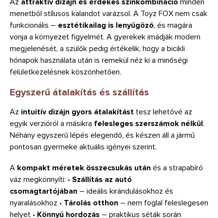
Az
attraktív dizájn és érdekes színkombináció
minden
menetből stílusos kalandot varázsol. A Toyz FOX nem csak
funkcionális –
esztétikailag is lenyűgöző
, és magára
vonja a környezet figyelmét. A gyerekek imádják modern
megjelenését, a szülők pedig értékelik, hogy a bicikli
hónapok használata után is remekül néz ki a minőségi
felületkezelésnek köszönhetően.
Egyszerű átalakítás és szállítás
Az
intuitív dizájn
gyors átalakítást
tesz lehetővé az
egyik verzióról a másikra
felesleges szerszámok nélkül
.
Néhány egyszerű lépés elegendő, és készen áll a jármű
pontosan gyermeke aktuális igényei szerint.
A
kompakt méretek összecsukás után
és a strapabíró
váz megkönnyíti: •
Szállítás az autó
csomagtartójában
– ideális kirándulásokhoz és
nyaralásokhoz •
Tárolás otthon
– nem foglal feleslegesen
helyet •
Könnyű hordozás
– praktikus séták során