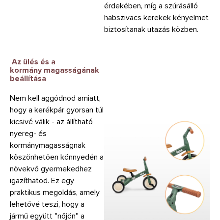
érdekében, míg a szúrásálló
habszivacs kerekek kényelmet
biztosítanak utazás közben.
Az ülés és a
kormány
magasságának
beállítása
Nem kell aggódnod amiatt,
hogy a kerékpár gyorsan túl
kicsivé válik - az állítható
nyereg- és
kormánymagasságnak
köszönhetően könnyedén a
növekvő gyermekedhez
igazíthatod. Ez egy
praktikus megoldás, amely
lehetővé teszi, hogy a
jármű együtt "nőjön" a