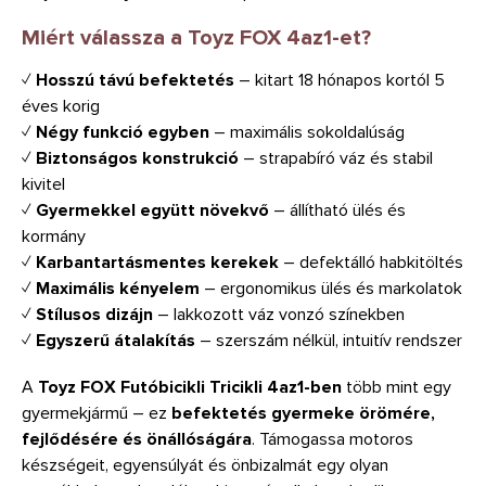
Miért válassza a Toyz FOX 4az1-et?
✓
Hosszú távú befektetés
– kitart 18 hónapos kortól 5
éves korig
✓
Négy funkció egyben
– maximális sokoldalúság
✓
Biztonságos konstrukció
– strapabíró váz és stabil
kivitel
✓
Gyermekkel együtt növekvő
– állítható ülés és
kormány
✓
Karbantartásmentes kerekek
– defektálló habkitöltés
✓
Maximális kényelem
– ergonomikus ülés és markolatok
✓
Stílusos dizájn
– lakkozott váz vonzó színekben
✓
Egyszerű átalakítás
– szerszám nélkül, intuitív rendszer
A
Toyz FOX Futóbicikli Tricikli 4az1-ben
több mint egy
gyermekjármű – ez
befektetés gyermeke örömére,
fejlődésére és önállóságára
. Támogassa motoros
készségeit, egyensúlyát és önbizalmát egy olyan