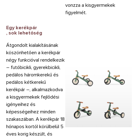
vonzza a kisgyermekek
figyelmét.
Egy kerékpár
, sok lehetőség
Átgondolt kialakításának
köszönhetően a kerékpár
négy funkcióval rendelkezik
– futóbicikli, gyerekbicikli,
pedálos háromkerekű és
pedálos kétkerekű
kerékpár –, alkalmazkodva
a kisgyermekek fejlődési
igényeihez és
képességeihez minden
szakaszában. A kerékpár 18
hónapos kortól körülbelül 5
éves korig készült, és