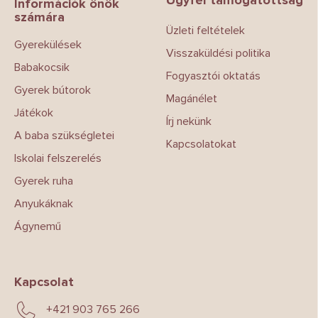
l
Információk önök
számára
é
Üzleti feltételek
c
Gyerekülések
Visszaküldési politika
Babakocsik
Fogyasztói oktatás
Gyerek bútorok
Magánélet
Játékok
Írj nekünk
A baba szükségletei
Kapcsolatokat
Iskolai felszerelés
Gyerek ruha
Anyukáknak
Ágynemű
Kapcsolat
+421 903 765 266