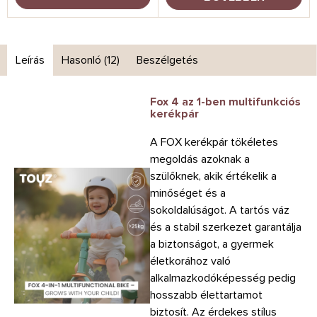
Leírás
Hasonló (12)
Beszélgetés
Fox 4 az 1-ben multifunkciós
kerékpár
A FOX kerékpár tökéletes
megoldás azoknak a
szülőknek, akik értékelik a
minőséget és a
sokoldalúságot. A tartós váz
és a stabil szerkezet garantálja
a biztonságot, a gyermek
életkorához való
alkalmazkodóképesség pedig
hosszabb élettartamot
biztosít. Az érdekes stílus