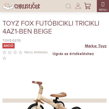
Ugrás
Bejelentkezés
a
KOSÁR
fő
tartalomhoz
TOYZ FOX FUTÓBICIKLI TRICIKLI
4AZ1-BEN BEIGE
TOYZ-0270
Márka:
Toyz
AKCIÓ
Nincs értékelés
Ugrás az értékeléshez
A
TERMÉK
ÁTLAGOS
ÉRTÉKELÉSE
5-
BŐL
0,0
CSILLAG.