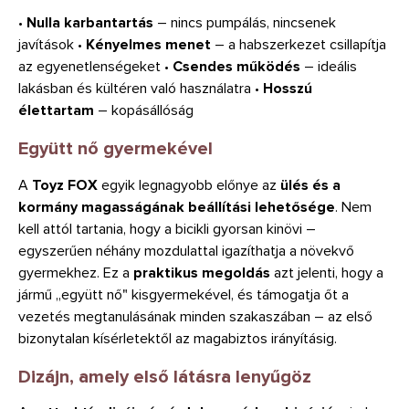
•
Nulla karbantartás
– nincs pumpálás, nincsenek
javítások •
Kényelmes menet
– a habszerkezet csillapítja
az egyenetlenségeket •
Csendes működés
– ideális
lakásban és kültéren való használatra •
Hosszú
élettartam
– kopásállóság
Együtt nő gyermekével
A
Toyz FOX
egyik legnagyobb előnye az
ülés és a
kormány magasságának beállítási lehetősége
. Nem
kell attól tartania, hogy a bicikli gyorsan kinövi –
egyszerűen néhány mozdulattal igazíthatja a növekvő
gyermekhez. Ez a
praktikus megoldás
azt jelenti, hogy a
jármű „együtt nő" kisgyermekével, és támogatja őt a
vezetés megtanulásának minden szakaszában – az első
bizonytalan kísérletektől az magabiztos irányításig.
Dizájn, amely első látásra lenyűgöz