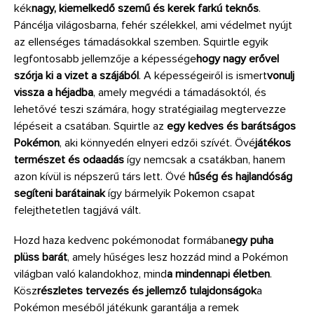
kék
nagy, kiemelkedő szemű és kerek farkú teknős
.
Páncélja világosbarna, fehér szélekkel, ami védelmet nyújt
az ellenséges támadásokkal szemben. Squirtle egyik
legfontosabb jellemzője a képessége
hogy nagy erővel
szórja ki a vizet a szájából
. A képességeiről is ismert
vonulj
vissza a héjadba
, amely megvédi a támadásoktól, és
lehetővé teszi számára, hogy stratégiailag megtervezze
lépéseit a csatában. Squirtle az
egy kedves és barátságos
Pokémon
, aki könnyedén elnyeri edzői szívét. Övé
játékos
természet és odaadás
így nemcsak a csatákban, hanem
azon kívül is népszerű társ lett. Övé
hűség és hajlandóság
segíteni barátainak
így bármelyik Pokemon csapat
felejthetetlen tagjává vált.
Hozd haza kedvenc pokémonodat formában
egy puha
plüss barát
, amely hűséges lesz hozzád mind a Pokémon
világban való kalandokhoz, mind
a mindennapi életben
.
Kösz
részletes tervezés és jellemző tulajdonságok
a
Pokémon meséből játékunk garantálja a remek