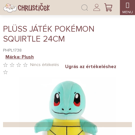
Ugrás
Bejelentkezés
a
KOSÁR
fő
tartalomhoz
PLÜSS JÁTÉK POKÉMON
SQUIRTLE 24CM
PHPL1738
Márka:
Plush
Nincs értékelés
Ugrás az értékeléshez
A
TERMÉK
ÁTLAGOS
ÉRTÉKELÉSE
5-
BŐL
0,0
CSILLAG.