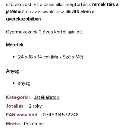
szórakozást. Ez a plüss állat megtörténik
remek társ a
játékhoz
, és az is kiváló lesz
díszítő elem a
gyerekszobában
.
Gyermekeknek 3 éves kortól ajánlott.
Méretek
24 x 18 x 14 cm (Ma x Szé x Mé)
Anyag
anyag
Kategória
:
Játékállatok
Jótállás
:
2 roky
EAN vonalkód
:
0745314572248
Motív
:
Pokémon