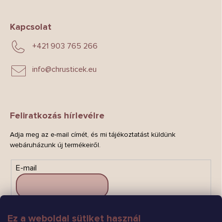
Kapcsolat
+421 903 765 266
info
@
chrusticek.eu
Feliratkozás hírlevélre
Adja meg az e-mail címét, és mi tájékoztatást küldünk
webáruházunk új termékeiről.
E-mail
Ez a weboldal sütiket használ