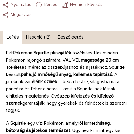
Nyomtatás
Kérdés
Nyomon követés
Megosztás
Leírás
Hasonló (12)
Beszélgetés
Ezt
Pokemon Squirtle plüssjáték
tökéletes társ minden
Pokemon rajongó számára. VAL VEL
magassága 20 cm
Tökéletes méret az összebújáshoz és a játékhoz. Squirtle
készült
puha, jó minőségű anyag, kellemes tapintású
. A
játéknak van
élénk színek
– kék a testre, világosbarna a
páncélra és fehér a hasra – amit a Squirtle-nek látnak
el
hiteles megjelenés
. Övé
szép kifejezés és kifejező
szemek
garantálják, hogy gyerekek és felnőttek is szeretni
fogják.
A Squirtle egy vízi Pokémon, amelyről ismert
hűség,
bátorság és játékos természet
. Úgy néz ki, mint egy kis