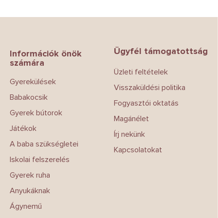
L
á
b
Ügyfél támogatottság
l
Információk önök
számára
é
Üzleti feltételek
c
Gyerekülések
Visszaküldési politika
Babakocsik
Fogyasztói oktatás
Gyerek bútorok
Magánélet
Játékok
Írj nekünk
A baba szükségletei
Kapcsolatokat
Iskolai felszerelés
Gyerek ruha
Anyukáknak
Ágynemű