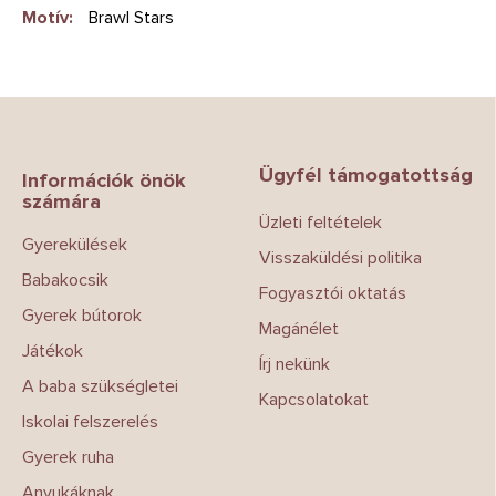
Motív
:
Brawl Stars
L
á
b
Ügyfél támogatottság
l
Információk önök
számára
é
Üzleti feltételek
c
Gyerekülések
Visszaküldési politika
Babakocsik
Fogyasztói oktatás
Gyerek bútorok
Magánélet
Játékok
Írj nekünk
A baba szükségletei
Kapcsolatokat
Iskolai felszerelés
Gyerek ruha
Anyukáknak