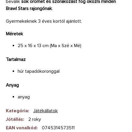
beválik
sok örömet és szórakozást fog okozni minden
Brawl Stars rajongónak
.
Gyermekeknek 3 éves kortól ajánlott.
Méretek
25 x 16 x 13 cm (Ma x Szé x Mé)
Tartalmaz
húr tapadókoronggal
Anyag
anyag
Kategória
:
Játékállatok
Jótállás
:
2 roky
EAN vonalkód
:
0745314573511