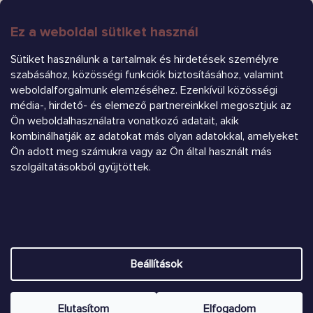
Ez a weboldal sütiket használ
FELIRATKOZÁS
Sütiket használunk a tartalmak és hirdetések személyre
szabásához, közösségi funkciók biztosításához, valamint
weboldalforgalmunk elemzéséhez. Ezenkívül közösségi
média-, hirdető- és elemező partnereinkkel megosztjuk az
Ön weboldalhasználatra vonatkozó adatait, akik
kombinálhatják az adatokat más olyan adatokkal, amelyeket
Árukereső.hu
Ön adott meg számukra vagy az Ön által használt más
szolgáltatásokból gyűjtöttek.
Heureka.sk
Shoptet készítette
Beállítások
Copyright 2026
Chrústiček.eu
. Minden jog fenntartva.
Süti
beállítások szerkesztése
Elutasítom
Elfogadom