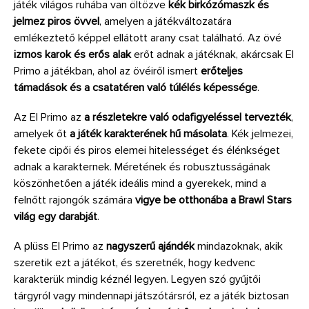
játék világos ruhába van öltözve
kék birkózómaszk és
jelmez piros övvel
, amelyen a játékváltozatára
emlékeztető képpel ellátott arany csat található. Az övé
izmos karok és erős alak
erőt adnak a játéknak, akárcsak El
Primo a játékban, ahol az övéiről ismert
erőteljes
támadások és a csatatéren való túlélés képessége
.
Az El Primo az
a részletekre való odafigyeléssel tervezték
,
amelyek őt
a játék karakterének hű másolata
. Kék jelmezei,
fekete cipői és piros elemei hitelességet és élénkséget
adnak a karakternek. Méretének és robusztusságának
köszönhetően a játék ideális mind a gyerekek, mind a
felnőtt rajongók számára
vigye be otthonába a Brawl Stars
világ egy darabját
.
A plüss El Primo az
nagyszerű ajándék
mindazoknak, akik
szeretik ezt a játékot, és szeretnék, hogy kedvenc
karakterük mindig kéznél legyen. Legyen szó gyűjtői
tárgyról vagy mindennapi játszótársról, ez a játék biztosan