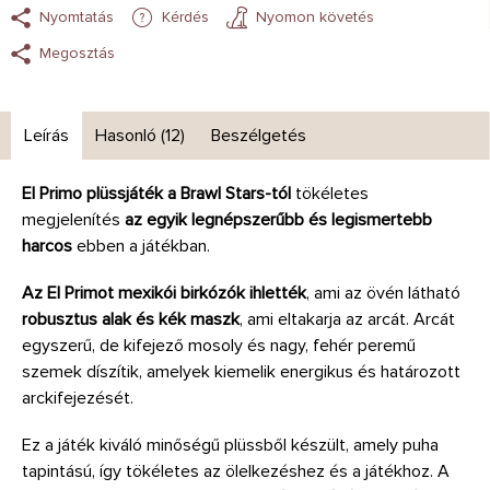
Nyomtatás
Kérdés
Nyomon követés
Megosztás
Leírás
Hasonló (12)
Beszélgetés
El Primo plüssjáték a Brawl Stars-tól
tökéletes
megjelenítés
az egyik legnépszerűbb és legismertebb
harcos
ebben a játékban.
Az El Primot mexikói birkózók ihlették
, ami az övén látható
robusztus alak és kék maszk
, ami eltakarja az arcát. Arcát
egyszerű, de kifejező mosoly és nagy, fehér peremű
szemek díszítik, amelyek kiemelik energikus és határozott
arckifejezését.
Ez a játék kiváló minőségű plüssből készült, amely puha
tapintású, így tökéletes az ölelkezéshez és a játékhoz. A