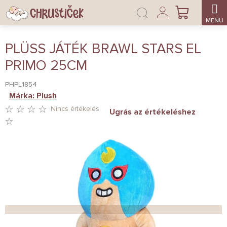
Ugrás
Bejelentkezés
a
KOSÁR
fő
tartalomhoz
PLÜSS JÁTÉK BRAWL STARS EL
PRIMO 25CM
PHPL1854
Márka:
Plush
Nincs értékelés
Ugrás az értékeléshez
A
TERMÉK
ÁTLAGOS
ÉRTÉKELÉSE
5-
BŐL
0,0
CSILLAG.