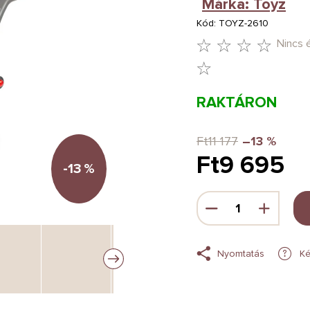
Márka:
Toyz
Kód:
TOYZ-2610
Nincs 
A
TERMÉK
RAKTÁRON
ÁTLAGOS
ÉRTÉKELÉSE
Ft11 177
–13 %
Ft9 695
5-
-13
%
BŐL
Egységár:
0,0
CSILLAG.
Nyomtatás
Ké