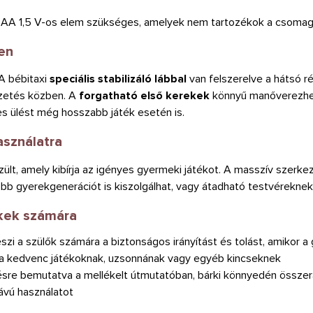
AA 1,5 V-os elem szükséges, amelyek nem tartozékok a csomag
yen
A bébitaxi
speciális stabilizáló lábbal
van felszerelve a hátsó r
ezetés közben. A
forgatható első kerekek
könnyű manőverezhet
es ülést még hosszabb játék esetén is.
asználatra
zült, amely kibírja az igényes gyermeki játékot. A masszív szerkez
 több gyerekgenerációt is kiszolgálhat, vagy átadható testvéreknek
ekek számára
szi a szülők számára a biztonságos irányítást és tolást, amikor a
t a kedvenc játékoknak, uzsonnának vagy egyéb kincseknek
ésre bemutatva a mellékelt útmutatóban, bárki könnyedén összer
távú használatot