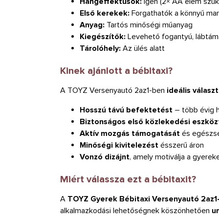
Hangeffektusok:
Igen (2× AA elem szü
Első kerekek:
Forgathatók a könnyű ma
Anyag:
Tartós minőségi műanyag
Kiegészítők:
Levehető fogantyú, lábtáma
Tárolóhely:
Az ülés alatt
Kinek ajánlott a bébitaxi?
A TOYZ Versenyautó 2az1-ben
ideális válasz
Hosszú távú befektetést
– több évig 
Biztonságos első közlekedési eszköz
Aktív mozgás támogatását
és egészsé
Minőségi kivitelezést
ésszerű áron
Vonzó dizájnt
, amely motiválja a gyere
Miért válassza ezt a bébitaxit?
A
TOYZ Gyerek Bébitaxi Versenyautó 2az1
alkalmazkodási lehetőségnek köszönhetően
un