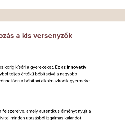
zás a kis versenyzők
s korig kíséri a gyerekeket. Ez az
innovatív
yból teljes értékű bébitaxivá a nagyobb
szönhetően a bébitaxi alkalmazkodik gyermeke
n felszerelve, amely autentikus élményt nyújt a
ivitel minden utazásból izgalmas kalandot