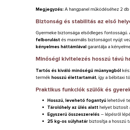
Megjegyzés:
A hangpanel működéséhez 2 db 
Biztonság és stabilitás az első hel
Gyermeke biztonsága elsődleges fontosságú. 
felborulást
és maximális biztonságot nyújt v
kényelmes háttámlával
garantálja a kényelm
Minőségi kivitelezés hosszú távú h
Tartós és kiváló minőségű műanyagból
kés
termék
hosszú élettartamát
, így a bébitaxi
Praktikus funkciók szülők és gyer
Hosszú, levehető fogantyú
lehetővé te
Tárolóhely az ülés alatt
helyet biztosí
Egyszerű összeszerelés
– lépésről lép
25 kg-os súlyhatár
biztosítja a hosszú 