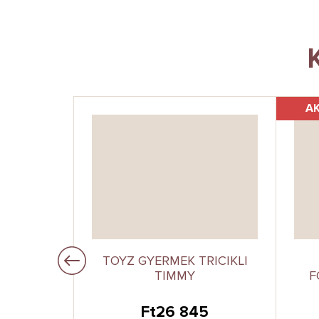
A
–8 %
IS
TOYZ GYERMEK TRICIKLI
TRICIKLI
TIMMY
F
0
Ft26 845