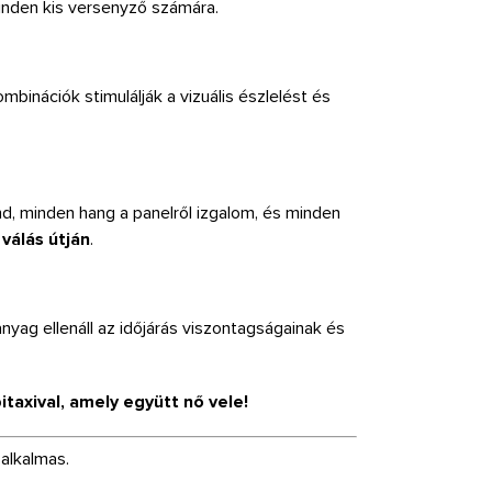
inden kis versenyző számára.
binációk stimulálják a vizuális észlelést és
nd, minden hang a panelről izgalom, és minden
 válás útján
.
nyag ellenáll az időjárás viszontagságainak és
xival, amely együtt nő vele!
 alkalmas.