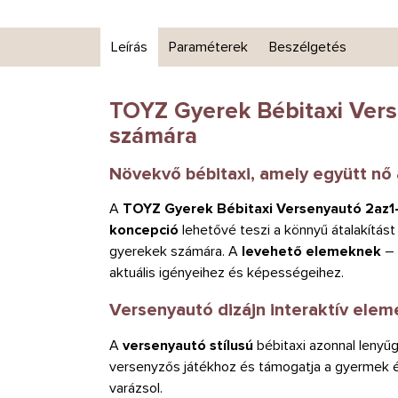
Leírás
Paraméterek
Beszélgetés
TOYZ Gyerek Bébitaxi Vers
számára
Növekvő bébitaxi, amely együtt nő
A
TOYZ Gyerek Bébitaxi Versenyautó 2az1
koncepció
lehetővé teszi a könnyű átalakítás
gyerekek számára. A
levehető elemeknek
– 
aktuális igényeihez és képességeihez.
Versenyautó dizájn interaktív elem
A
versenyautó stílusú
bébitaxi azonnal lenyű
versenyzős játékhoz és támogatja a gyermek é
varázsol.