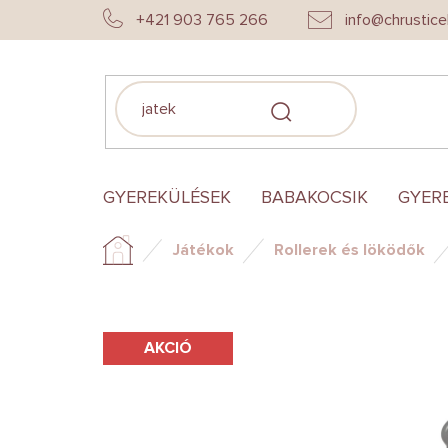
Ugrás
+421 903 765 266
info@chrustice
a
fő
tartalomhoz
KERESÉS
GYEREKÜLÉSEK
BABAKOCSIK
GYER
Játékok
Rollerek és löködők
Kezdőlap
AKCIÓ