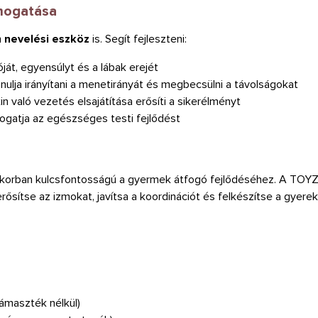
ámogatása
m
nevelési eszköz
is. Segít fejleszteni:
át, egyensúlyt és a lábak erejét
ulja irányítani a menetirányát és megbecsülni a távolságokat
in való vezetés elsajátítása erősíti a sikerélményt
ogatja az egészséges testi fejlődést
tkorban kulcsfontosságú a gyermek átfogó fejlődéséhez. A TOYZ R
ítse az izmokat, javítsa a koordinációt és felkészítse a gyerek
ámaszték nélkül)