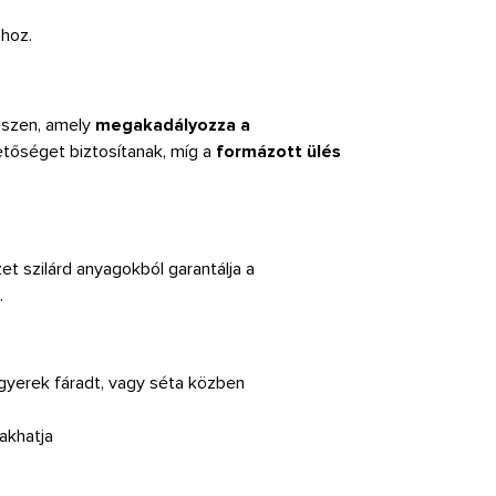
hoz.
észen, amely
megakadályozza a
őséget biztosítanak, míg a
formázott ülés
et szilárd anyagokból garantálja a
.
 gyerek fáradt, vagy séta közben
akhatja