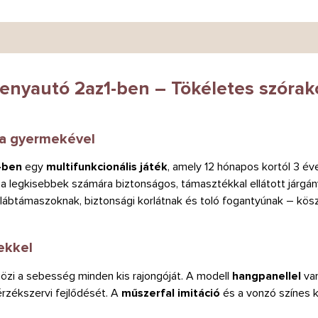
enyautó 2az1-ben – Tökéletes szórako
 a gyermekével
-ben
egy
multifunkcionális játék
, amely 12 hónapos kortól 3 éve
t a legkisebbek számára biztonságos, támasztékkal ellátott járgán
lábtámaszoknak, biztonsági korlátnak és toló fogantyúnak – kö
ekkel
gözi a sebesség minden kis rajongóját. A modell
hangpanellel
va
rzékszervi fejlődését. A
műszerfal imitáció
és a vonzó színes k