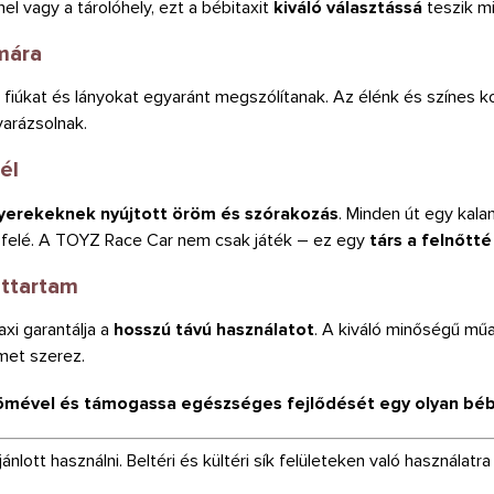
l vagy a tárolóhely, ezt a bébitaxit
kiváló választássá
teszik m
mára
fiúkat és lányokat egyaránt megszólítanak. Az élénk és színes kom
varázsolnak.
él
yerekeknek nyújtott öröm és szórakozás
. Minden út egy kala
 felé. A TOYZ Race Car nem csak játék – ez egy
társ a felnőtté
ettartam
axi garantálja a
hosszú távú használatot
. A kiváló minőségű műa
ömet szerez.
vel és támogassa egészséges fejlődését egy olyan bébita
ánlott használni. Beltéri és kültéri sík felületeken való használatra