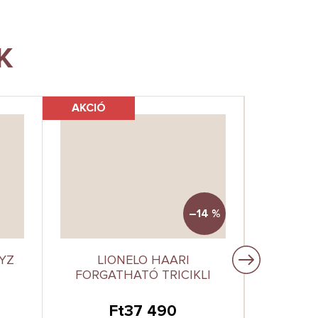
K
AKCIÓ
–14 %
OYZ
LIONELO HAARI
LION
FORGATHATÓ TRICIKLI
Ft37 490