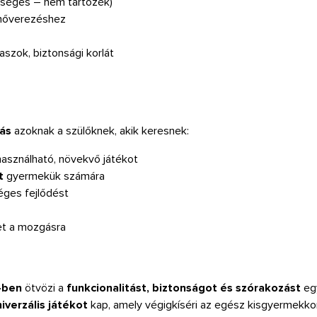
kséges – nem tartozék)
nőverezéshez
szok, biztonsági korlát
tás
azoknak a szülőknek, akik keresnek:
használható, növekvő játékot
t
gyermekük számára
ges fejlődést
ket a mozgásra
-ben
ötvözi a
funkcionalitást, biztonságot és szórakozást
eg
iverzális játékot
kap, amely végigkíséri az egész kisgyermekkor