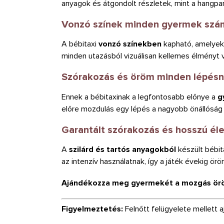
anyagok és átgondolt részletek, mint a hangpane
Vonzó színek minden gyermek szá
A bébitaxi
vonzó színekben
kapható, amelyek 
minden utazásból vizuálisan kellemes élményt 
Szórakozás és öröm minden lépésn
Ennek a bébitaxinak a legfontosabb előnye a
g
előre mozdulás egy lépés a nagyobb önállóság
Garantált szórakozás és hosszú él
A
szilárd és tartós anyagokból
készült bébit
az intenzív használatnak, így a játék évekig ör
Ajándékozza meg gyermekét a mozgás örömé
Figyelmeztetés:
Felnőtt felügyelete mellett aj