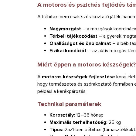
A motoros és pszichés fejlődés t
A bébitaxi nem csak szórakoztató játék, hane
Nagymozgást
– a mozgások koordinációj
Térbeli tájékozódást
– a gyerek megtan
Önállóságot és önbizalmat
– a bébitax
Fizikai kondíciót
– az aktív mozgás tám
Miért éppen a motoros készségek?
A
motoros készségek fejlesztése
korai éle
hogy természetes és szórakoztató formában erős
például a kerékpározás.
Technikai paraméterek
Korosztály:
12–36 hónap
Maximális terhelhetőség:
25 kg
Típus:
2az1-ben bébitaxi (támasztékkal/t