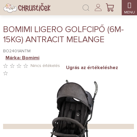
Ugrás
Bejelentkezés
a
KOSÁR
fő
tartalomhoz
BOMIMI LIGERO GOLFCIPŐ (6M-
15KG) ANTRACIT MELANGE
BO2401ANTM
Márka:
Bomimi
Nincs értékelés
Ugrás az értékeléshez
A
TERMÉK
ÁTLAGOS
ÉRTÉKELÉSE
5-
BŐL
0,0
CSILLAG.