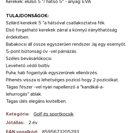
Kerekek
:
elülső
5
"
/ hátsó
5
"
-
anyag
:
EVA
TULAJDONSÁGOK
:
Szilárd
kerekek
5
"
a hátsóval
csatlakoztatva
fék
.
Első forgatható kerekek zárral a könnyű irányíthatóság
érdekében.
Babakocsi
áll össze
egyszerűen
rendszer
Jaj
egy esernyőt
.
5
-
pont
biztonság
öv
-vel
párnázás
.
Széles
bevásárlókocsi.
Levehető
védő
boltív
.
Puha
,
hab
fogantyúk
egyszerűnek
ellenőrzés
.
Pihenés
vissza is lehetséges
pozíció
hogy
2
pozíciókat
.
Tágas
fészer
-vel
nyári
napellenző
a
"
kandikál
-
a
-
lehurrogás
"
ablak
.
Tágas
ülés
elegáns kivitelben
.
Kategória
:
Golf és sportkocsik
Jótállás
:
2 év
EAN vonalkód
:
8595673205293