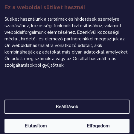
Ez a weboldal sütiket használ
FELIRATKOZÁS
Sütiket használunk a tartalmak és hirdetések személyre
szabásához, közösségi funkciók biztosításához, valamint
weboldalforgalmunk elemzéséhez. Ezenkívül közösségi
média-, hirdető- és elemező partnereinkkel megosztjuk az
Ön weboldalhasználatra vonatkozó adatait, akik
kombinálhatják az adatokat más olyan adatokkal, amelyeket
Ön adott meg számukra vagy az Ön által használt más
Árukereső.hu
szolgáltatásokból gyűjtöttek.
Heureka.sk
Shoptet készítette
Beállítások
Copyright 2026
Chrústiček.eu
. Minden jog fenntartva.
Süti
beállítások szerkesztése
Elutasítom
Elfogadom