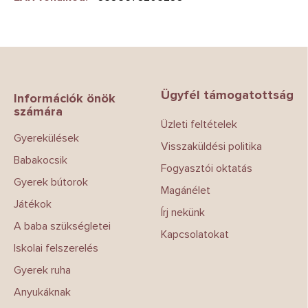
L
á
b
Ügyfél támogatottság
l
Információk önök
számára
é
Üzleti feltételek
c
Gyerekülések
Visszaküldési politika
Babakocsik
Fogyasztói oktatás
Gyerek bútorok
Magánélet
Játékok
Írj nekünk
A baba szükségletei
Kapcsolatokat
Iskolai felszerelés
Gyerek ruha
Anyukáknak