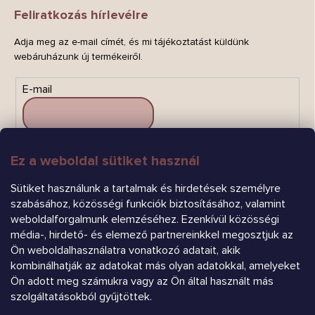
Feliratkozás hírlevélre
Adja meg az e-mail címét, és mi tájékoztatást küldünk
webáruházunk új termékeiről.
E-mail
Ez a weboldal sütiket használ
FELIRATKOZÁS
Sütiket használunk a tartalmak és hirdetések személyre
szabásához, közösségi funkciók biztosításához, valamint
weboldalforgalmunk elemzéséhez. Ezenkívül közösségi
média-, hirdető- és elemező partnereinkkel megosztjuk az
Ön weboldalhasználatra vonatkozó adatait, akik
kombinálhatják az adatokat más olyan adatokkal, amelyeket
Árukereső.hu
Ön adott meg számukra vagy az Ön által használt más
szolgáltatásokból gyűjtöttek.