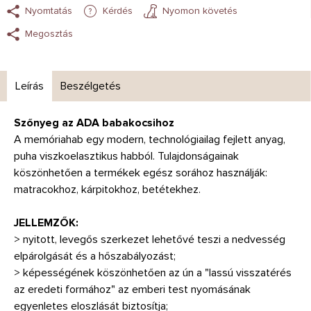
Nyomtatás
Kérdés
Nyomon követés
Megosztás
Leírás
Beszélgetés
Szőnyeg az ADA babakocsihoz
A memóriahab egy modern, technológiailag fejlett anyag,
puha viszkoelasztikus habból. Tulajdonságainak
köszönhetően a termékek egész sorához használják:
matracokhoz, kárpitokhoz, betétekhez.
JELLEMZŐK:
> nyitott, levegős szerkezet lehetővé teszi a nedvesség
elpárolgását és a hőszabályozást;
> képességének köszönhetően az ún a "lassú visszatérés
az eredeti formához" az emberi test nyomásának
egyenletes eloszlását biztosítja;