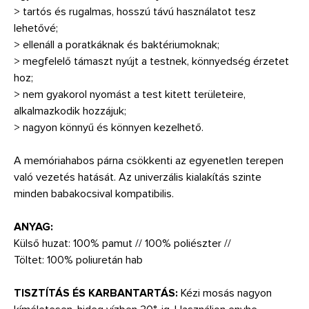
> tartós és rugalmas, hosszú távú használatot tesz
lehetővé;
> ellenáll a poratkáknak és baktériumoknak;
> megfelelő támaszt nyújt a testnek, könnyedség érzetet
hoz;
> nem gyakorol nyomást a test kitett területeire,
alkalmazkodik hozzájuk;
> nagyon könnyű és könnyen kezelhető.
A memóriahabos párna csökkenti az egyenetlen terepen
való vezetés hatását. Az univerzális kialakítás szinte
minden babakocsival kompatibilis.
ANYAG:
Külső huzat: 100% pamut // 100% poliészter //
Töltet: 100% poliuretán hab
TISZTÍTÁS ÉS KARBANTARTÁS:
Kézi mosás nagyon