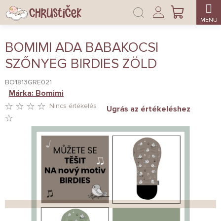
Ugrás
Bejelentkezés
a
KOSÁR
fő
tartalomhoz
BOMIMI ADA BABAKOCSI
SZŐNYEG BIRDIES ZÖLD
BO1813GRE021
Márka:
Bomimi
Nincs értékelés
Ugrás az értékeléshez
A
TERMÉK
ÁTLAGOS
ÉRTÉKELÉSE
5-
BŐL
0,0
CSILLAG.