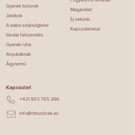
Gyerek bútorok
Magánélet
Játékok
Írj nekünk
A baba szükségletei
Kapcsolatokat
Iskolai felszerelés
Gyerek ruha
Anyukáknak
Ágynemű
Kapcsolat
+421 903 765 266
info
@
chrusticek.eu