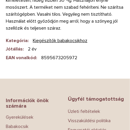
kíméletesen, hideg vízben 30°-ig. Használjon enyhe
mosószert. A terméket nem szabad fehéríteni. Ne szárítsa
szárítógépben. Vasalni tilos. Vegyileg nem tisztítható.
Használat előtt győződjön meg arról, hogy a szőnyeg jól
szellőzik és teljesen száraz.
Kategória
:
Kiegészítők babakocsikhoz
Jótállás
:
2 év
EAN vonalkód
:
8595673205972
L
á
b
Ügyfél támogatottság
l
Információk önök
számára
é
Üzleti feltételek
c
Gyerekülések
Visszaküldési politika
Babakocsik
Fogyasztói oktatás