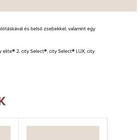
olótáskával és belső zsebekkel, valamint egy
 elite® 2, city Select®, city Select® LUX, city
K