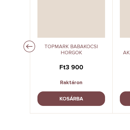
PREMIUM
TOPMARK BABAKOCSI
VELY,
HORGOK
AK
0
Ft3 900
Raktáron
A
KOSÁRBA