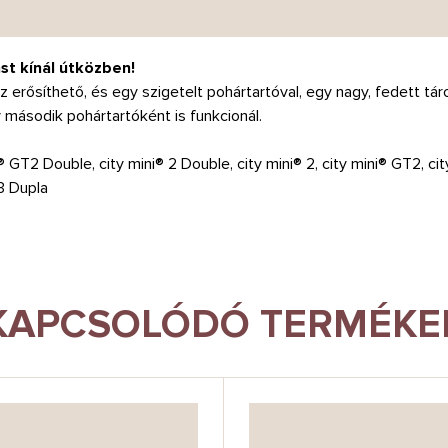
st kínál útközben!
 erősíthető, és egy szigetelt pohártartóval, egy nagy, fedett tár
 második pohártartóként is funkcionál.
® GT2 Double, city mini® 2 Double, city mini® 2, city mini® GT2, city
X3 Dupla
KAPCSOLÓDÓ TERMÉKE