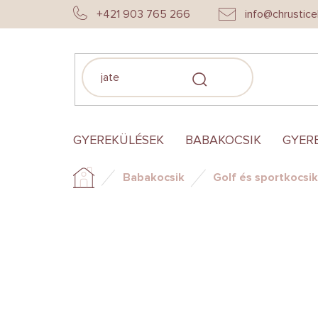
Ugrás
+421 903 765 266
info@chrustice
a
fő
tartalomhoz
KERESÉS
GYEREKÜLÉSEK
BABAKOCSIK
GYER
Babakocsik
Golf és sportkocsik
Kezdőlap