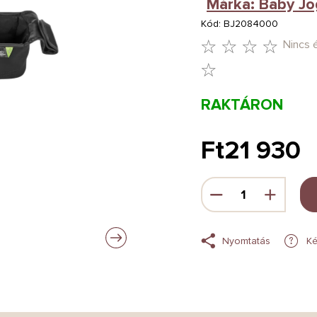
Márka:
Baby Jo
Kód:
BJ2084000
Nincs 
A
TERMÉK
RAKTÁRON
ÁTLAGOS
ÉRTÉKELÉSE
Ft21 930
5-
Egységár:
BŐL
0,0
CSILLAG.
Nyomtatás
Ké