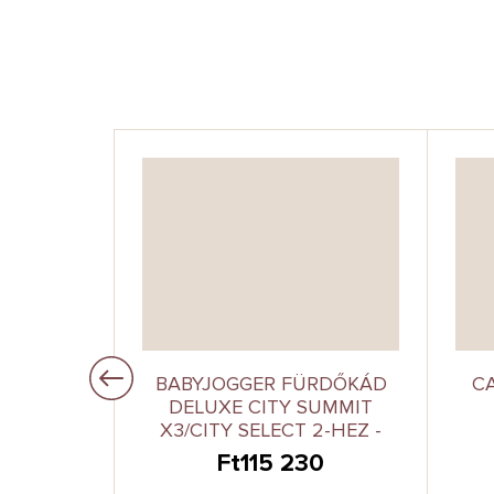
–13 %
 SPORT
BABYJOGGER FÜRDŐKÁD
CA
NS BLUE
DELUXE CITY SUMMIT
X3/CITY SELECT 2-HEZ -
PRIMÁZ FEKETE
8
Ft115 230