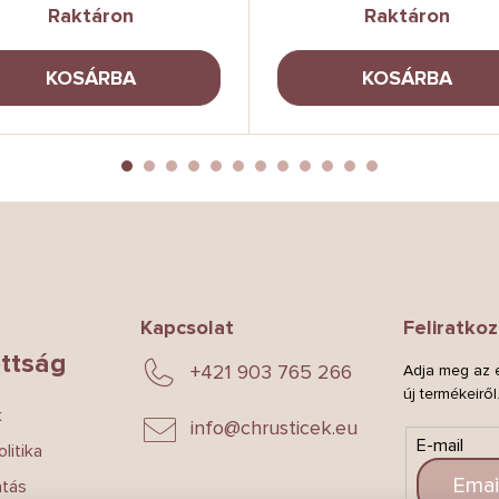
Raktáron
Raktáron
KOSÁRBA
KOSÁRBA
Kapcsolat
Feliratkoz
ttság
+421 903 765 266
Adja meg az e
új termékeiről
k
info
@
chrusticek.eu
E-mail
litika
atás