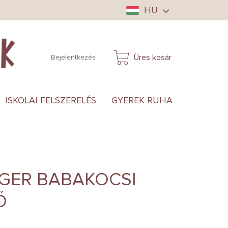
HU
Üres kosár
Bejelentkezés
KOSÁR
ISKOLAI FELSZERELÉS
GYEREK RUHA
ANYUKÁ
GER BABAKOCSI
Ő