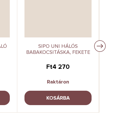
ÁLÓ
SIPO UNI HÁLÓS
BOMIM
BABAKOCSITÁSKA, FEKETE
BABAK
SZÜR
Ft4 270
Raktáron
KOSÁRBA