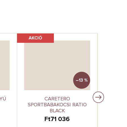
AKCIÓ
–13 %
YÚ
CARETERO
BABYJ
SPORTBABAKOCSI RATIO
CIT
BLACK
Ft71 036