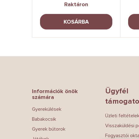
Raktáron
A
KOSÁRBA
L
á
b
l
é
Ügyfél
Információk önök
c
számára
támogato
Gyerekülések
Üzleti feltétele
Babakocsik
Visszaküldési po
Gyerek bútorok
Fogyasztói okt