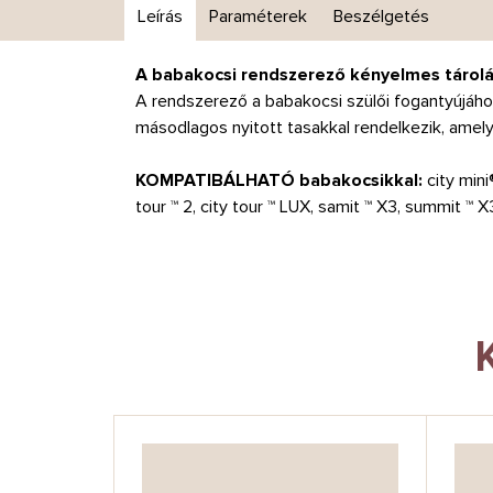
Leírás
Paraméterek
Beszélgetés
A babakocsi rendszerező kényelmes tárolá
A rendszerező a babakocsi szülői fogantyújához
másodlagos nyitott tasakkal rendelkezik, amely
KOMPATIBÁLHATÓ babakocsikkal:
city mini
tour ™ 2, city tour ™ LUX, samit ™ X3, summit ™ 