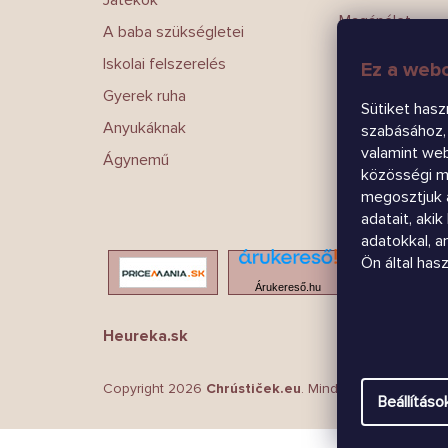
Játékok
Magánélet
A baba szükségletei
Írj nekünk
Iskolai felszerelés
Ez a webo
Kapcsolatokat
Gyerek ruha
Sütiket hasz
Anyukáknak
szabásához, 
valamint we
Ágynemű
közösségi mé
megosztjuk 
adatait, aki
adatokkal, 
Ön által has
Árukereső.hu
Heureka.sk
Copyright 2026
Chrústiček.eu
. Minden jog fenntartva
Beállításo