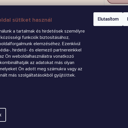
CSAT
Elutasítom
ldal sütiket használ
nálunk a tartalmak és hirdetések személyre
közösségi funkciók biztosításához,
boldalforgalmunk elemzéséhez. Ezenkívül
dia-, hirdető- és elemező partnereinkkel
az Ön weboldalhasználatra vonatkozó
k kombinálhatják az adatokat más olyan
amelyeket Ön adott meg számukra vagy az
znált más szolgáltatásokból gyűjtöttek.
.
Süti beállítások szerkesztése
k